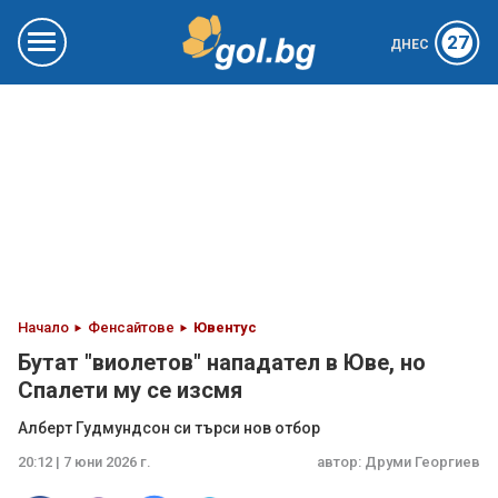
27
ДНЕС
Начало
Фенсайтове
Ювентус
Бутат "виолетов" нападател в Юве, но
Спалети му се изсмя
Алберт Гудмундсон си търси нов отбор
20:12 | 7 юни 2026 г.
автор:
Друми Георгиев