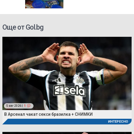
, дъжд и
след 18
Още от Gol.bg
5 авг 2026 |
1
В Арсенал чакат секси бразилка + СНИМКИ
ИНТЕРЕСНО