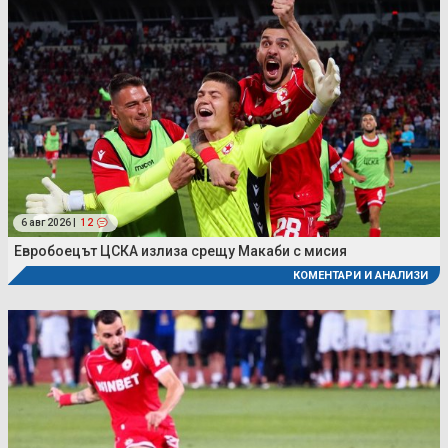
6 авг 2026 |
12
Евробоецът ЦСКА излиза срещу Макаби с мисия
КОМЕНТАРИ И АНАЛИЗИ