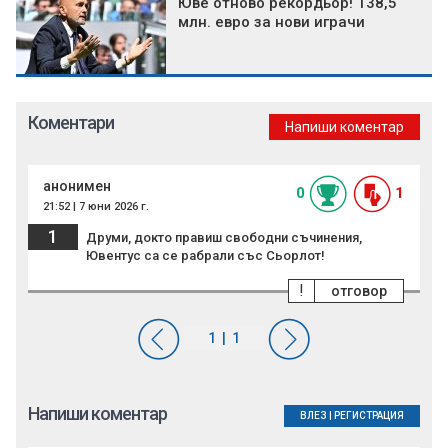
Юве отново рекордьор! 138,5
млн. евро за нови играчи
Коментари
Напиши коментар
анонимен
0
1
21:52 | 7 юни 2026 г.
1
Друми, докто правиш свободни съчинения,
Ювентус са се рабрали със Сьорлот!
!
отговор
Напиши коментар
ВЛЕЗ
|
РЕГИСТРАЦИЯ