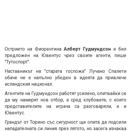
Острието на Фиорентина
Алберт Гудмундсон
е бил
предложен на Ювентус чрез своите агенти, пише
"Тутоспорт".
Наставникът на "старата госпожа" Лучано Спалети
обаче не е напълно убеден в идеята да привлече
исландския национал.
Агентите на Гудмундсон работят усилено, опитвайки се
да му намерят нов отбор, а сред клубовете, с които
представителите на играча са разговаряли, е и
Ювентус.
Грандът от Торино със сигурност ще опита да подсили
нападателната си линия през лятото, но засега изчаква