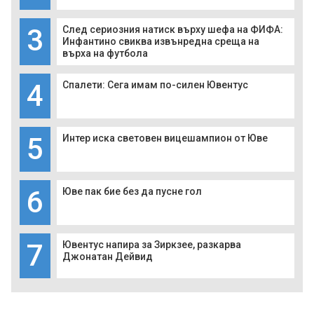
3
След сериозния натиск върху шефа на ФИФА:
Инфантино свиква извънредна среща на
върха на футбола
4
Спалети: Сега имам по-силен Ювентус
5
Интер иска световен вицешампион от Юве
6
Юве пак бие без да пусне гол
7
Ювентус напира за Зиркзее, разкарва
Джонатан Дейвид