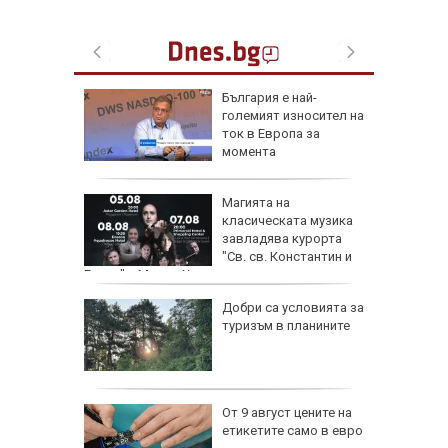
 Пучини
България е най-
бликата
големият износител на
лощада"
ток в Европа за
момента
рху
Магията на
ове и
класическата музика
бъде
завладява курорта
ктика,
"Св. св. Константин и
Елена" с Марио Хосен и световни виртуози
оза
Добри са условията за
е да е
туризъм в планините
а дрога
:
От 9 август цените на
ватката
етикетите само в евро