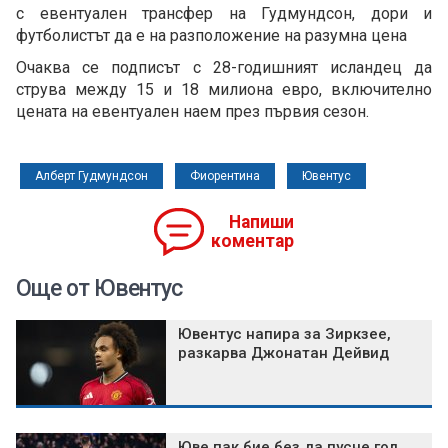
с евентуален трансфер на Гудмундсон, дори и
футболистът да е на разположение на разумна цена
Очаква се подписът с 28-годишният исландец да
струва между 15 и 18 милиона евро, включително
цената на евентуален наем през първия сезон.
Алберт Гудмундсон
Фиорентина
Ювентус
Напиши
коментар
Още от Ювентус
Ювентус напира за Зиркзее,
разкарва Джонатан Дейвид
Юве пак бие без да пусне гол