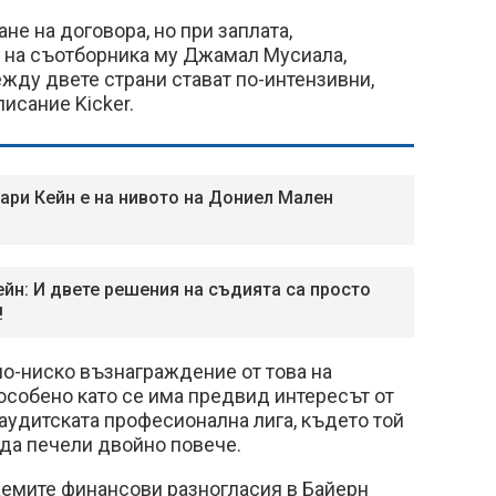
не на договора, но при заплата,
и на съотборника му Джамал Мусиала,
жду двете страни стават по-интензивни,
исание Kicker.
ари Кейн е на нивото на Дониел Мален
ейн: И двете решения на съдията са просто
!
о-ниско възнаграждение от това на
особено като се има предвид интересът от
Саудитската професионална лига, където той
да печели двойно повече.
аемите финансови разногласия в Байерн