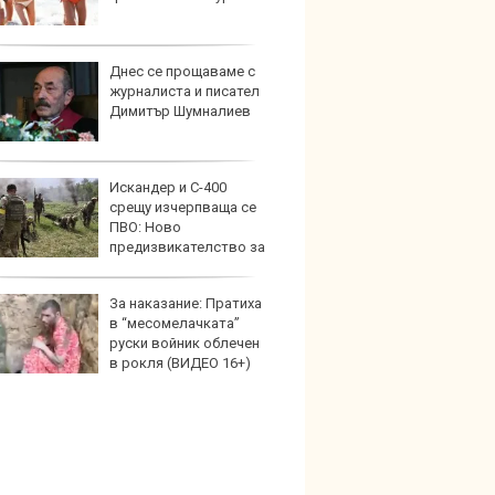
Днес се прощаваме с
Дори 
журналиста и писател
върху
Димитър Шумналиев
загуб
Искандер и С-400
Защо 
срещу изчерпваща се
бутон
ПВО: Ново
новит
предизвикателство за
на
За наказание: Пратиха
Графи
в “месомелачката”
разкр
руски войник облечен
преди
в рокля (ВИДЕО 16+)