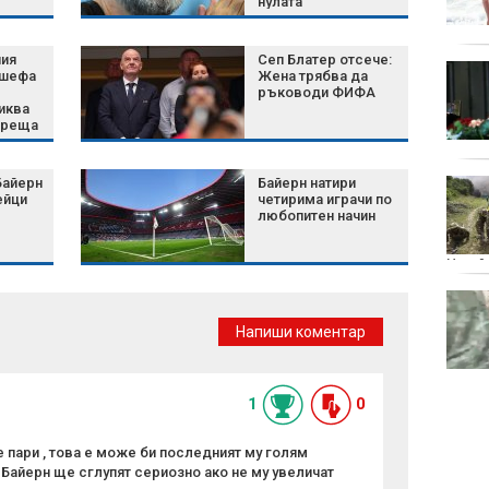
нулата
решения за зодиите
ния
Сеп Блатер отсече:
Белият дом избра
 шефа
Жена трябва да
затворените AI
ръководи ФИФА
иква
модели пред
среща
отворените
Байерн
Байерн натири
Шум, бетон и жеги: Как
ейци
четирима играчи по
животните се
любопитен начин
променят, за да
оцелеят сред хората?
Украй
Късна емисия
Напиши коментар
1
0
 пари , това е може би последният му голям
. Байерн ще сглупят сериозно ако не му увеличат