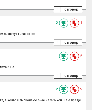
!
отговор
2
1
 пише тук тьпакко :)))
!
отговор
1
2
лата и шл.
!
отговор
2
5
ига, в която шампиона се знае на 99% кой ще е преди