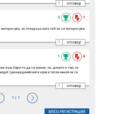
!
отговор
5
1
 го интересува, че отпадъьк като теб не се интересува
!
отговор
1
6
е към Хари-то да се махне, че, докато е там, те
идят (дюнерджийските купи и титли никой не ги
!
отговор
ВЛЕЗ
|
РЕГИСТРАЦИЯ