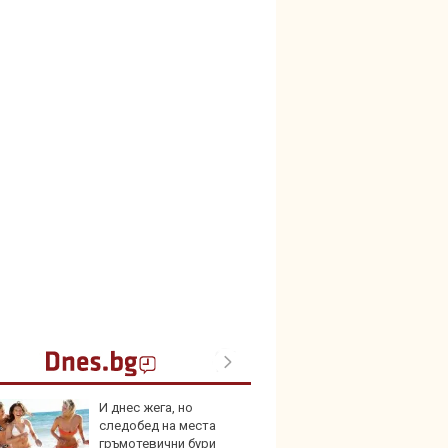
И днес жега, но
Герма
следобед на места
Ferrari
гръмотевични бури