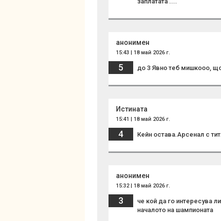
заплатата ....
анонимен
15:43 | 18 май 2026 г.
5
до 3 Явно теб мишкооо, щом
Истината
15:41 | 18 май 2026 г.
4
Кейн остава.Арсенал с тит
анонимен
15:32 | 18 май 2026 г.
3
че кой да го интересува л
началото на шампионата