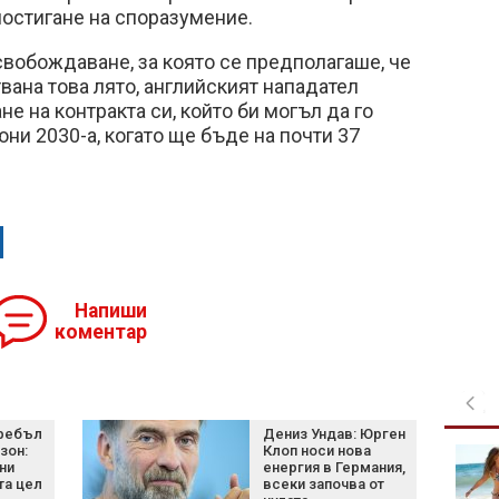
постигане на споразумение.
свобождаване, за която се предполагаше, че
ана това лято, английският нападател
е на контракта си, който би могъл да го
юни 2030-а, когато ще бъде на почти 37
Напиши
коментар
требъл
Дениз Ундав: Юрген
зон:
Клоп носи нова
Хороскоп за 7 август
ни
енергия в Германия,
2026 г.: Нови
та цел
всеки започва от
възможности и важни