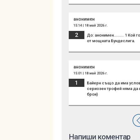
анонимен
15:14 | 18 май 2026 г.
2
До: анонимен........ 1 Кой
от мощната Бундеслига.
анонимен
15:01 | 18 май 2026 г.
1
Байерн също да има услови
сериозен трофей няма да в
брои)
Напиши коментар