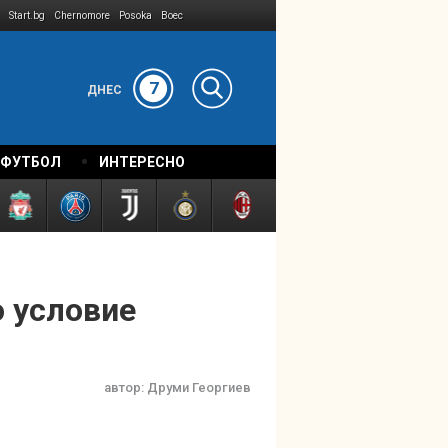
Start.bg
Chernomore
Posoka
Boec
7
ДНЕС
 ФУТБОЛ
ИНТЕРЕСНО
о условие
автор:
Друми Георгиев