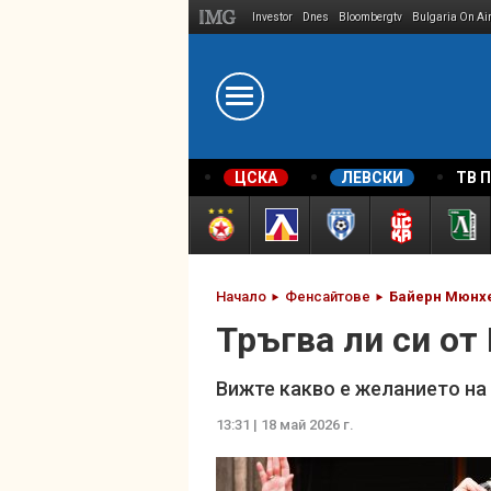
Investor
Dnes
Bloombergtv
Bulgaria On Ai
Megavselena.bg
ЦСКА
ЛЕВСКИ
ТВ 
Начало
Фенсайтове
Байерн Мюнх
Тръгва ли си от
Вижте какво е желанието на
13:31 | 18 май 2026 г.