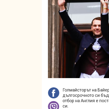
Голмайсторът на Бай
дългосрочното си бъде
отбор на Англия е пос
си.