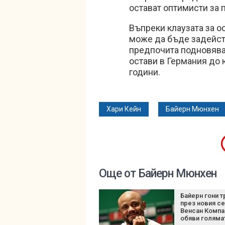
остават оптимисти за 
Въпреки клаузата за о
може да бъде задейств
предпочита подновяван
остави в Германия до 
години.
Хари Кейн
Байерн Мюнхен
Още от Байерн Мюнхен
Байерн гони 
през новия се
Венсан Компа
обяви голяма