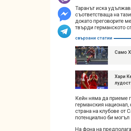
Таранът иска удължава
съответстваща на таз
докато преговорите ме
твърди германското сп
свързани статии
Само Х
Хари К
лудост
Кейн няма да приеме п
германския национал, 
страна на клубове от 
потенциално би могъл 
На фона на предполаг