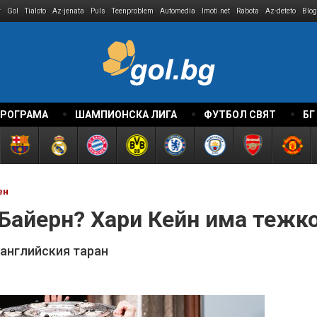
r
Gol
Tialoto
Az-jenata
Puls
Teenproblem
Automedia
Imoti.net
Rabota
Az-deteto
Blog
ПРОГРАМА
ШАМПИОНСКА ЛИГА
ФУТБОЛ СВЯТ
БГ
ен
 Байерн? Хари Кейн има тежк
 английския таран