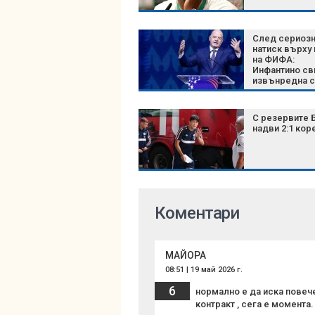
След сериоз
натиск върху
на ФИФА:
Инфантино св
извънредна 
на върха на
футбола
С резервите 
надви 2:1 кор
Коментари
МАЙОРА
08:51 | 19 май 2026 г.
6
нормално е да иска повече
контракт , сега е момента