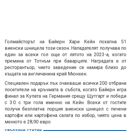
Голмайсторът на Байерн Хари Кейн похапна 51
виенски шницела този сезон. Нападателят получава по
един за всеки гол още от лятото на 2023-а, когато
премина от Тотнъм при баварците. Наградата е от
ресторантьор, чието заведение се намира близо до
къщата на англичанина край Мюнхен.
Специален подарък пък очакваше всички 200 отбрани
посетители на кръчмата в събота, когато Байерн игра
финал за Купата на Германия срещу Щутгарт и победи
с 3:0 с три гола именно на Кейн. Всеки от гостите
получи безплатна порция виенски шницел с печени
картофи или картофена салата по избор, чиято цена в
менюто е 28,90 евро.
свързани статии