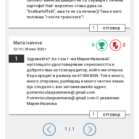
льольо! Виенски шницел не се сервира с печени
картофи! Най- вероятно става дума за
"bratkartoffeln", ама те не са печени:)) Така е като
ползваш "гоогле транслате"!
!
отговор
Maria ivanova
0
2
22:14 | 28 май 2026 г.
1
Здравейте!! Аз съм г-жа Мария ИвановаС
настоящото удостоверявам сериозността и
доброто име на този кредитор, който ми отпусна
бърз кредит в размер на 67 000 BGN. Той е много,
много откровен, разбиращ и много честен човек.
Ще споделя с вас неговия имейл адрес:
poiriernicolasjeanmarie@ gmail.com
Poiriernicolasjeanmarie@ gmail.com С уважение:
Мария Иванова
!
отговор