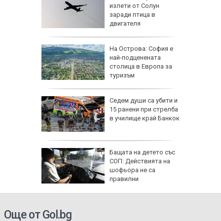
ира АЕЦ
излети от Солун
 обидно
заради птица в
двигателя
еди
На Острова: София е
най-подценената
Куба
столица в Европа за
туризъм
Седем души са убити и
ърция,
15 ранени при стрелба
в училище край Банкок
я
Бащата на детето със
ята през
СОП: Действията на
продължи
шофьора не са
правилни
Още от Gol.bg