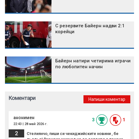
С резервите Байерн надви 2:1
корейци
Байерн натири четирима играчи
по любопитен начин
Коментари
Напиши коментар
анонимен
3
1
22:43 | 28 май 2026 г.
2
Стелиянчо, пиши си чекиджийските новини , бе