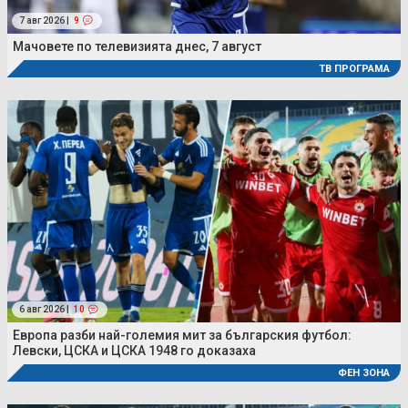
7 авг 2026 |
9
Мачовете по телевизията днес, 7 август
ТВ ПРОГРАМА
6 авг 2026 |
10
Европа разби най-големия мит за българския футбол:
Левски, ЦСКА и ЦСКА 1948 го доказаха
ФЕН ЗОНА