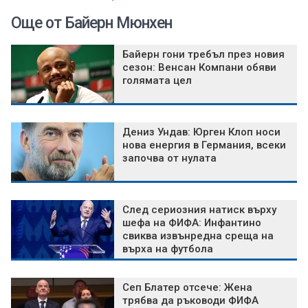
Още от Байерн Мюнхен
Байерн гони требъл през новия
сезон: Венсан Компани обяви
голямата цел
Дениз Ундав: Юрген Клоп носи
нова енергия в Германия, всеки
започва от нулата
След сериозния натиск върху
шефа на ФИФА: Инфантино
свиква извънредна среща на
върха на футбола
Сеп Блатер отсече: Жена
трябва да ръководи ФИФА