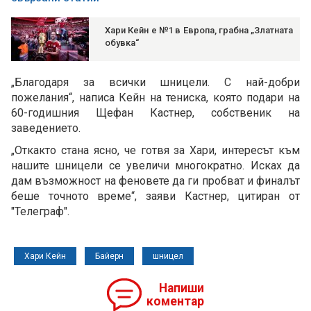
Хари Кейн е №1 в Европа, грабна „Златната
обувка“
„Благодаря за всички шницели. С най-добри
пожелания“, написа Кейн на тениска, която подари на
60-годишния Щефан Кастнер, собственик на
заведението.
„Откакто стана ясно, че готвя за Хари, интересът към
нашите шницели се увеличи многократно. Исках да
дам възможност на феновете да ги пробват и финалът
беше точното време“, заяви Кастнер, цитиран от
"Телеграф".
Хари Кейн
Байерн
шницел
Напиши
коментар