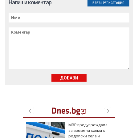
Напиши коментар
ВЛЕЗ
|
РЕГИСТРАЦИЯ
ДОБАВИ
Куче
МВР предупреждава
ина си,
за измамни схеми с
сно
родопски села и