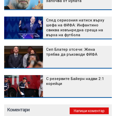
започва от нулата
След сериозния натиск върху
шефа на ФИФА: Инфантино
свиква извънредна среща на
върха на футбола
Сеп Блатер отсече: Жена
трябва да ръководи ФИФА
С резервите Байерн надви 2:1
корейци
Коментари
Напиши коментар