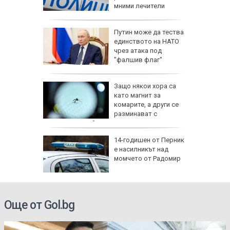
сата и
мними лечители
ели и
Путин може да тества
иха
единството на НАТО
алиев в
чрез атака под
път
"фалшив флаг"
ревен
Защо някои хора са
ец
като магнит за
шив
комарите, а други се
ми
разминават с
ухапванията им?
аничават
14-годишен от Перник
м София
е насилникът над
", АМ
момчето от Радомир
Още от Gol.bg