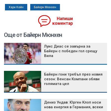
Хари Кейн
Байерн Мюнхен
Напиши
коментар
Още от Байерн Мюнхен
Луис Диас се завърна за
Байерн с победен гол срещу
Вила
Байерн гони требъл през новия
сезон: Венсан Компани обяви
голямата цел
Дениз Ундав: Юрген Клоп носи
нова енергия в Германия, всеки