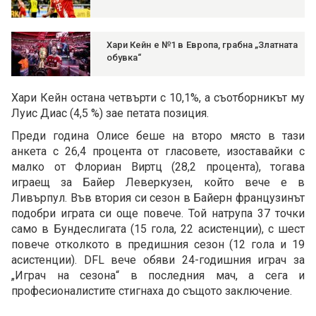
Хари Кейн е №1 в Европа, грабна „Златната
обувка“
Хари Кейн остана четвърти с 10,1%, а съотборникът му
Луис Диас (4,5 %) зае петата позиция.
Преди година Олисе беше на второ място в тази
анкета с 26,4 процента от гласовете, изоставайки с
малко от Флориан Виртц (28,2 процента), тогава
играещ за Байер Леверкузен, който вече е в
Ливърпул. Във втория си сезон в Байерн французинът
подобри играта си още повече. Той натрупа 37 точки
само в Бундеслигата (15 гола, 22 асистенции), с шест
повече отколкото в предишния сезон (12 гола и 19
асистенции). DFL вече обяви 24-годишния играч за
„Играч на сезона“ в последния мач, а сега и
професионалистите стигнаха до същото заключение.