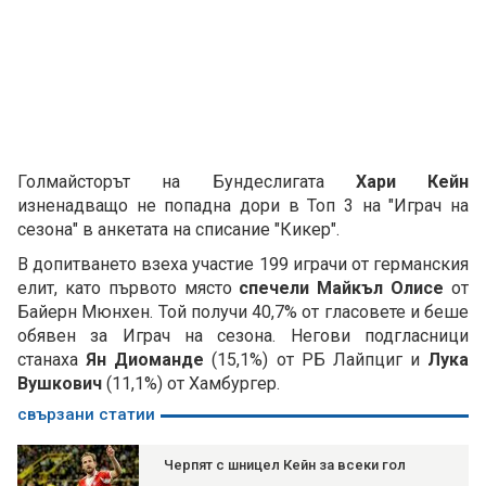
Голмайсторът на Бундеслигата
Хари Кейн
изненадващо не попадна дори в Топ 3 на "Играч на
сезона" в анкетата на списание "Кикер".
В допитването взеха участие 199 играчи от германския
елит, като първото място
спечели Майкъл Олисе
от
Байерн Мюнхен. Той получи 40,7% от гласовете и беше
обявен за Играч на сезона. Негови подгласници
станаха
Ян Диоманде
(15,1%) от РБ Лайпциг и
Лука
Вушкович
(11,1%) от Хамбургер.
свързани статии
Черпят с шницел Кейн за всеки гол