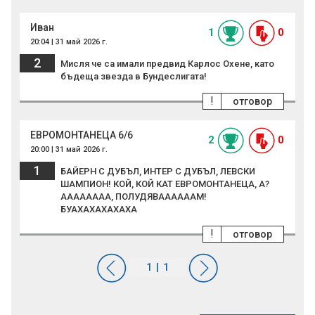
Иван
1
0
20:04 | 31 май 2026 г.
2
Мисля че са имали предвид Карлос Охене, като
бъдеща звезда в Бундеслигата!
!
отговор
ЕВРОМОНТАНЕЦА 6/6
2
0
20:00 | 31 май 2026 г.
1
БАЙЕРН С ДУБЪЛ, ИНТЕР С ДУБЪЛ, ЛЕВСКИ
ШАМПИОН! КОЙ, КОЙ КАТ ЕВРОМОНТАНЕЦА, А?
АААААААА, ПОЛУДЯВААААААМ!
БУАХАХАХАХАХА
!
отговор