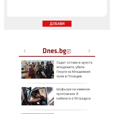
ДОБАВИ
 отряза
Съдът остави в ареста
чи
младежите, убили
Георги на Младежкия
е
хълм в Пловдив
арежда
Шофьори на камиони
китайски
проплакаха: В
0 и 16
кабината е 50 градуса