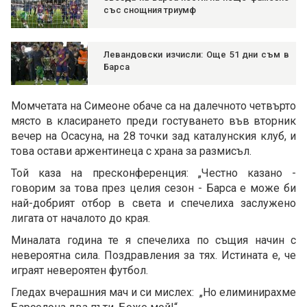
със снощния триумф
Левандовски изчисли: Още 51 дни съм в
Барса
Момчетата на Симеоне обаче са на далечното четвърто
място в класирането преди гостуването във вторник
вечер на Осасуна, на 28 точки зад каталунския клуб, и
това остави аржентинеца с храна за размисъл.
Той каза на пресконференция: „Честно казано -
говорим за това през целия сезон - Барса е може би
най-добрият отбор в света и спечелиха заслужено
лигата от началото до края.
Миналата година те я спечелиха по същия начин с
невероятна сила. Поздравления за тях. Истината е, че
играят невероятен футбол.
Гледах вчерашния мач и си мислех: „Но елиминирахме