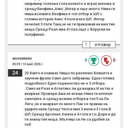
например толкова гола колкото е играл мачове и
срещу Бенфика ,Аякс ,Интер и още много.Няма ги
пиша всичките.Бенфика е топ отбор в ШЛ с
голяма история.Аякс 4 пъти взел ШЛ .Интер
печелил 3 пъти.Така,че не ги приказвай на мен тия
неща.Срещу Реал има 4 гола още с Борусия на
полуфинал.
!
отговор
анонимен
0
0
05:39 | 13 май 2026 г.
24
23.Както и очаквах.Нищо по различно.Клишета и
заучени фрази.Само дето забравяш. Една голяма
подробност.Едно първенство не е 3 отбора
.Само на Реал и Атлетико ли да вкарва.И на тях е
вкарвал.Провери.Ама не искаш.Няма ти излязат
сметките.А срещу всички отбори в топ 5 на Ла
Лига ,че е вкарвал по много.Пак се правиш на
ударен нали.Срещу Челси има 2 мача и 3 гола.В
ШЛ.Срещу Арсенал 4 мача и 4 гола и т,н.Дори и да
ги знаеш тия неща .Мълчиш си.Не са удобни за
теб.