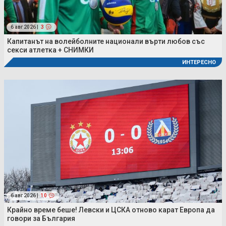
6 авг 2026 |
3
Капитанът на волейболните национали върти любов със
секси атлетка + СНИМКИ
ИНТЕРЕСНО
6 авг 2026 |
10
Крайно време беше! Левски и ЦСКА отново карат Европа да
говори за България