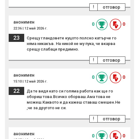
!
отговор
анонимен
0
0
22:36 | 12 май 2026 г.
23
Срещу гландовете куцото полско катърче го
няма никакъв. На никой не му пука, че вкарва
срещу слабаци предимно.
!
отговор
анонимен
0
0
15:10 | 12 май 2026 г.
22
Да те видя като си голяма работа как ще го
обориш това.Всичко оборваш.Ама това не
можеш.Каквото и да кажеш ставаш смешен.Не
,че за другото не си.
!
отговор
анонимен
0
0