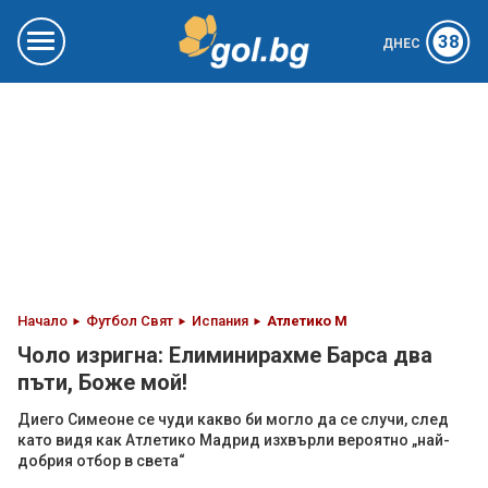
38
ДНЕС
Начало
Футбол Свят
Испания
Атлетико М
Чоло изригна: Елиминирахме Барса два
пъти, Боже мой!
Диего Симеоне се чуди какво би могло да се случи, след
като видя как Атлетико Мадрид изхвърли вероятно „най-
добрия отбор в света“