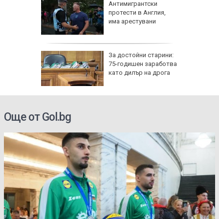
я
Антимигрантски
протести в Англия,
има арестувани
с счупен
За достойни старини:
 край
75-годишен заработва
като дилър на дрога
Още от Gol.bg