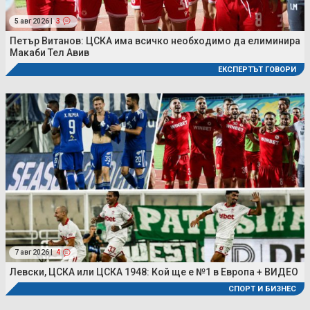
5 авг 2026 |
3
Петър Витанов: ЦСКА има всичко необходимо да елиминира
Макаби Тел Авив
ЕКСПЕРТЪТ ГОВОРИ
7 авг 2026 |
4
Левски, ЦСКА или ЦСКА 1948: Кой ще е №1 в Европа + ВИДЕО
СПОРТ И БИЗНЕС