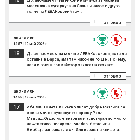
До: анонимен17 На никой не му пука за някаква
маловажна суперкупа на Спаня и някое и друго
голче на ЛЕВАКовский там .
!
отговор
анонимен
0
0
14:57 | 12 май 2026 г.
18
Да се посмеем на мъките ЛЕВАКовскови, иска да
останне в Барса, ама там никой не го ще . Почему,
нали е голям голмайстор хахахахаххаххахх
!
отговор
анонимен
0
1
14:55 | 12 май 2026 г.
17
Абе пич.Ти чете ли какво писах добре.Разписа се
всеки мач за суперкупата срещу Реал
Мадрид.Отделно е вкарвал и асистирал по много
на Атлетико ,Виляреал, Билбао .бетис ит,н
Въобще запознат ли си .Или караш на клишета.