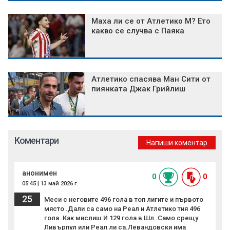
Маха ли се от Атлетико М? Ето
какво се случва с Паяка
Атлетико спасява Ман Сити от
пиянката Джак Грийлиш
Коментари
Напиши коментар
анонимен
0
0
05:45 | 13 май 2026 г.
25
Меси с неговите 496 гола в топ лигите и първото
място .Дали са само на Реал и Атлетико тия 496
гола .Как мислиш.И 129 гола в Шл .Само срещу
Ливърпул или Реал ли са.Левандовски има