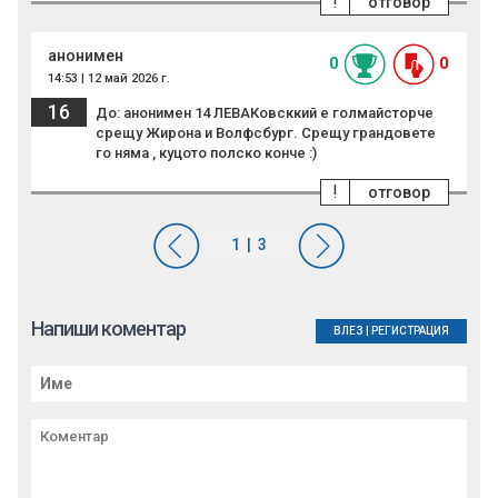
!
отговор
анонимен
0
0
14:53 | 12 май 2026 г.
16
До: анонимен 14 ЛЕВАКовсккий е голмайсторче
срещу Жирона и Волфсбург. Срещу грандовете
го няма , куцото полско конче :)
!
отговор
Напиши коментар
ВЛЕЗ
|
РЕГИСТРАЦИЯ