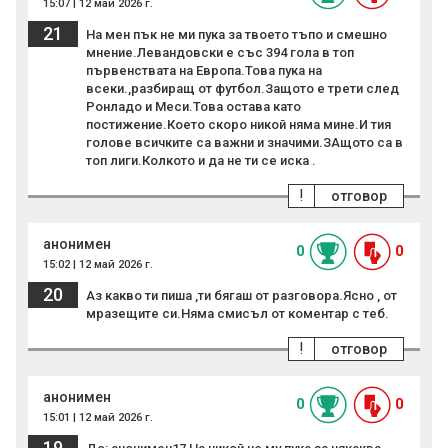
15:07 | 12 май 2026 г.
21
На мен пък не ми пука за твоето тъпо и смешно
мнение.Левандовски е със 394 гола в топ
първенствата на Европа.Това пука на
всеки.,разбиращ от футбол.Защото е трети след
Ронладо и Меси.Това остава като
постижение.Което скоро никой няма мине.И тия
голове всичките са важни и значими.ЗАщото са в
топ лиги.Колкото и да не ти се иска .
!
отговор
анонимен
0
0
15:02 | 12 май 2026 г.
20
Аз какво ти пиша ,ти бягаш от разговора.Ясно , от
мразещите си.Няма смисъл от коментар с теб.
!
отговор
анонимен
0
0
15:01 | 12 май 2026 г.
19