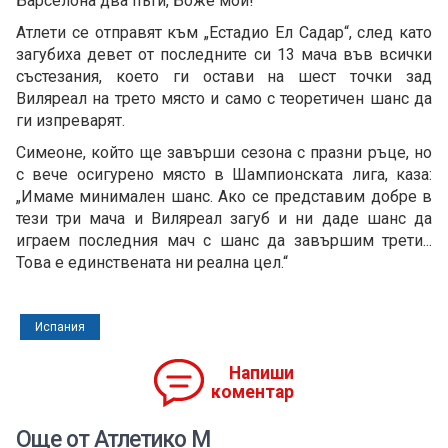
Барселона два пъти, Боже мой!“
Атлети се отправят към „Естадио Ел Садар“, след като
загубиха девет от последните си 13 мача във всички
състезания, което ги остави на шест точки зад
Виляреал на трето място и само с теоретичен шанс да
ги изпреварят.
Симеоне, който ще завърши сезона с празни ръце, но
с вече осигурено място в Шампионската лига, каза:
„Имаме минимален шанс. Ако се представим добре в
тези три мача и Виляреал загуб и ни даде шанс да
играем последния мач с шанс да завършим трети...
Това е единствената ни реална цел.“
Испания
Напиши
коментар
Още от Атлетико М