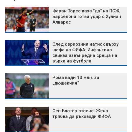
Феран Торес каза "да" на ПСЖ,
Барселона готви удар с Хулиан
Алварес
След сериозния натиск върху
шефа на ФИФА: Инфантино
свиква извънредна среща на
върха на футбола
Рома вади 13 млн. за
„дюшекчия“
Сеп Блатер отсече: Жена
трябва да ръководи ФИФА