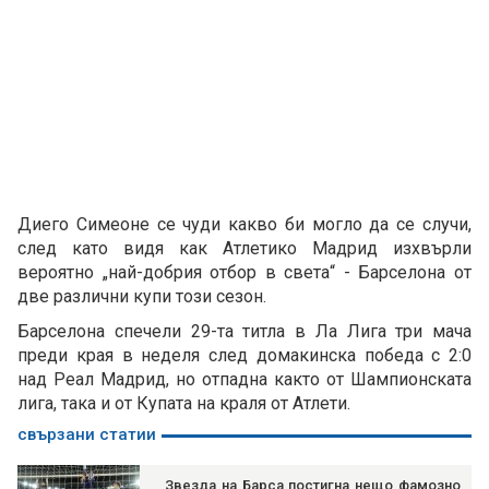
Диего Симеоне се чуди какво би могло да се случи,
след като видя как Атлетико Мадрид изхвърли
вероятно „най-добрия отбор в света“ - Барселона от
две различни купи този сезон.
Барселона спечели 29-та титла в Ла Лига три мача
преди края в неделя след домакинска победа с 2:0
над Реал Мадрид, но отпадна както от Шампионската
лига, така и от Купата на краля от Атлети.
свързани статии
Звезда на Барса постигна нещо фамозно