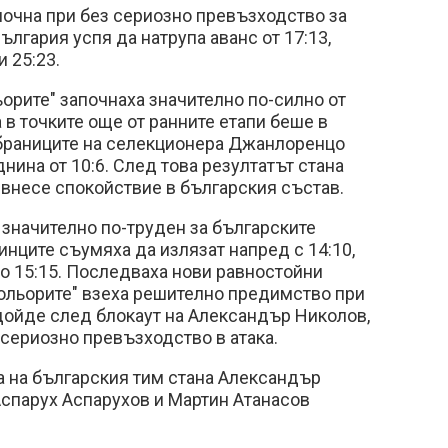
почна при без сериозно превъзходство за
България успя да натрупа аванс от 17:13,
 25:23.
ьорите" започнаха значително по-силно от
 в точките още от ранните етапи беше в
збраниците на селекционера Джанлоренцо
ина от 10:6. След това резултатът стана
5 внесе спокойствие в българския състав.
значително по-труден за българските
нците съумяха да излязат напред с 14:10,
о 15:15. Последваха нови равностойни
кольорите" взеха решително предимство при
 дойде след блокаут на Александър Николов,
-сериозно превъзходство в атака.
а на българския тим стана Александър
 Аспарух Аспарухов и Мартин Атанасов