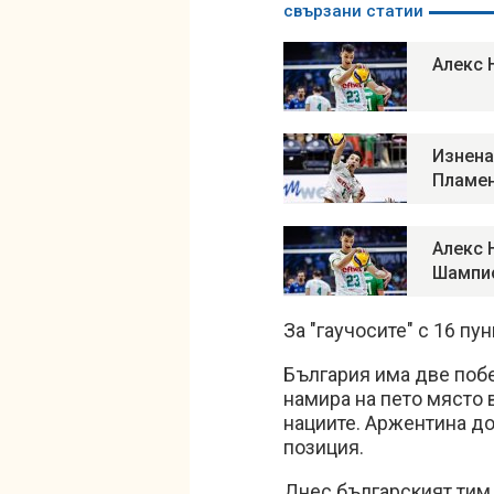
свързани статии
Алекс 
Изнена
Пламен
Алекс 
Шампио
За "гаучосите" с 16 пу
България има две побе
намира на пето място 
нациите. Аржентина доп
позиция.
Днес българският тим