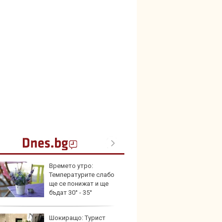
Времето утро:
Кой гу
Температурите слабо
нашес
ще се понижат и ще
китай
бъдат 30° - 35°
Шокиращо: Турист
Новат