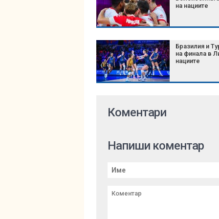
на нациите
Бразилия и Ту
на финала в Л
нациите
Коментари
Напиши коментар