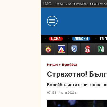
Investor
Dnes
Bloombergtv
Bulgaria On Ai
Megavselena.bg
ЦСКА
ЛЕВСКИ
ТВ 
Начало
Волейбол
Страхотно! Бъл
Волейболистите ни с нова по
07:15 | 14 юни 2026 г.