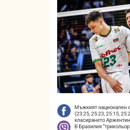
Мъжкият национален от
(23:25, 25:23, 25:15, 
класирането Аржентина
В Бразилия "трикольори