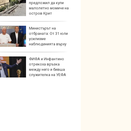
предложил да купи
Honda
малолетно момиче на
индий
остров Крит
Министърът на
Опасно
отбраната: От 31 юли
остав
усилихме
работ
наблюденията върху
шното пространство
ФИФА и Инфантино
По-бър
отрекоха връзка
по-пре
между него и бивша
Royce 
служителка на УЕФА
коли 