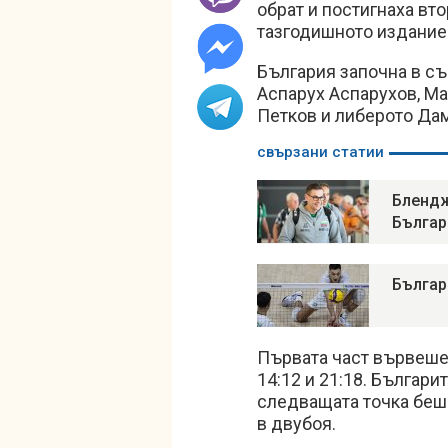
обрат и постигнаха вт
тазгодишното издание 
България започна в с
Аспарух Аспарухов, Ма
Петков и либерото Да
свързани статии
Блендж
Българ
Българ
Първата част вървеше 
14:12 и 21:18. Българит
следващата точка беше
в двубоя.