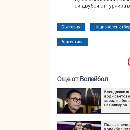
си двубой от турнира 
България
Национален отбор
Аржентина
Още от Волейбол
Бленджини щ
води световн
звезди в бен
на Салпаров
Полша спече
волейболната