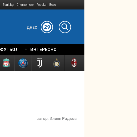
Start.bg
Chernomore
Posoka
Boec
29
ДНЕС
 ФУТБОЛ
ИНТЕРЕСНО
автор:
Илиян Радков