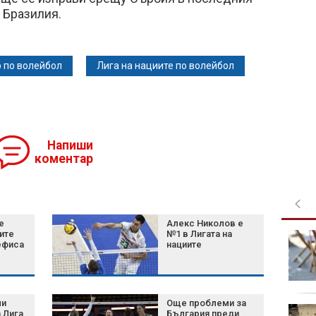
в Бразилия.
 по волейбол
Лига на нациите по волейбол
Напиши
коментар
е
Алекс Николов е
ите
№1 в Лигата на
Ален - "ловецът на
ефиса
нациите
педофили": "Заловили
сме 200, осъдените се
броят на пръстите"
ли
Още проблеми за
Топката от "Ръката на
 Лига
България преди