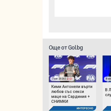
Още от Gol.bg
7 авг 2026 |
2
8 ав
Кими Антонели върти
В 
любов със секси
сл
маце на Сардиния +
СНИМКИ
ИНТЕРЕСНО