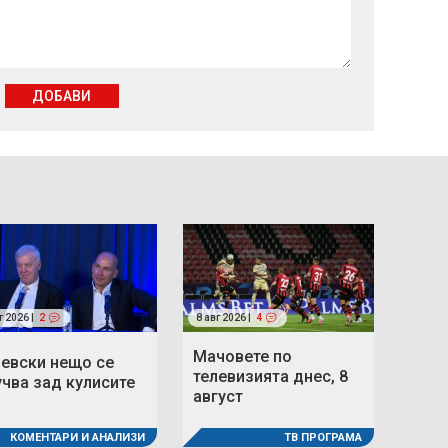
ДОБАВИ
г 2026 |
2
8 авг 2026 |
4
Мачовете по
Левски нещо се
телевизията днес, 8
учва зад кулисите
август
ТВ ПРОГРАМА
КОМЕНТАРИ И АНАЛИЗИ