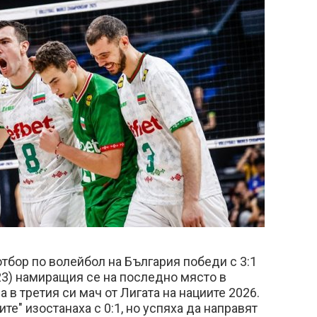
бор по волейбол на България победи с 3:1
25:23) намиращия се на последно място в
 в третия си мач от Лигата на нациите 2026.
те" изостанаха с 0:1, но успяха да направят