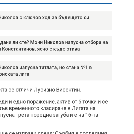
Николов с ключов ход за бъдещето си
дани ли сте? Мони Николов напусна отбора на
 Константинов, ясно е къде отива
Николов изпусна титлата, но стана №1 в
нската лига
нкта се отличи Лусиано Висентин.
ди и едно поражение, актив от 6 точки и се
във временното класиране в Лигата на
усна трета поредна загуба и е на 16-та
 ще се изправи срещу Сърбия в последния