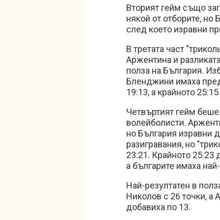
Вторият гейм също за
някой от отборите, но 
след което изравни при
В третата част "трикол
Аржентина и разликата
полза на България. И
Бленджини имаха предн
19:13, а крайното 25:1
Четвъртият гейм беше 
волейболисти. Арженти
но България изравни д
разигравания, но "три
23:21. Крайното 25:23
а българите имаха най
Най-резултатен в полз
Николов с 26 точки, а
добавиха по 13.