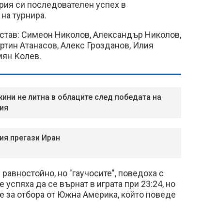
ория си последователен успех в
на турнира.
ъстав: Симеон Николов, Александър Николов,
ртин Атанасов, Алекс Грозданов, Илия
мян Колев.
ини не литна в облаците след победата на
ия
ия прегази Иран
равностойно, но "гаучосите", поведоха с
е успяха да се върнат в играта при 23:24, но
 за отбора от Южна Америка, който поведе