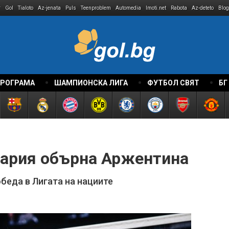
r
Gol
Tialoto
Az-jenata
Puls
Teenproblem
Automedia
Imoti.net
Rabota
Az-deteto
Blog
ПРОГРАМА
ШАМПИОНСКА ЛИГА
ФУТБОЛ СВЯТ
БГ
гария обърна Аржентина
беда в Лигата на нациите