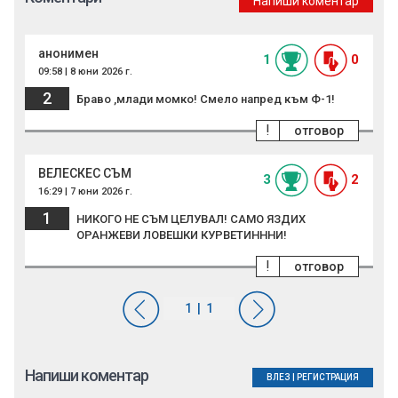
Напиши коментар
анонимен
1
0
09:58 | 8 юни 2026 г.
2
Браво ,млади момко! Смело напред към Ф-1!
!
отговор
ВЕЛЕСКЕС СЪМ
3
2
16:29 | 7 юни 2026 г.
1
НИКОГО НЕ СЪМ ЦЕЛУВАЛ! САМО ЯЗДИХ
ОРАНЖЕВИ ЛОВЕШКИ КУРВЕТИНННИ!
!
отговор
Напиши коментар
ВЛЕЗ
|
РЕГИСТРАЦИЯ