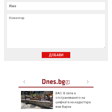
ДОБАВИ
фьор
ВАС: В сила е
 евро
отстраняването на
ицаи
шефката на кадастъра
във Варна