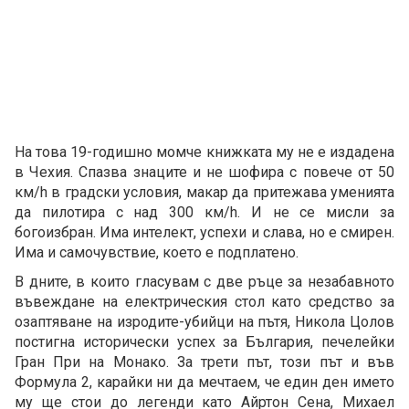
На това 19-годишно момче книжката му не е издадена
в Чехия. Спазва знаците и не шофира с повече от 50
км/h в градски условия, макар да притежава уменията
да пилотира с над 300 км/h. И не се мисли за
богоизбран. Има интелект, успехи и слава, но е смирен.
Има и самочувствие, което е подплатено.
В дните, в които гласувам с две ръце за незабавното
въвеждане на електрическия стол като средство за
озаптяване на изродите-убийци на пътя, Никола Цолов
постигна исторически успех за България, печелейки
Гран При на Монако. За трети път, този път и във
Формула 2, карайки ни да мечтаем, че един ден името
му ще стои до легенди като Айртон Сена, Михаел