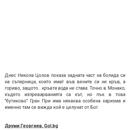
Днес Никола Цолов показа задната част на болида си
на съперници, които имат във вените си не кръв, а
гориво, защото...
кръвта вода не става
. Точно в Монако,
където изпреварванията са кът, но пък в това
"бутиково" Гран При има някаква особена харизма и
именно там се вижда кой е целунат от Бог.
Друми Георгиев, Gol.bg