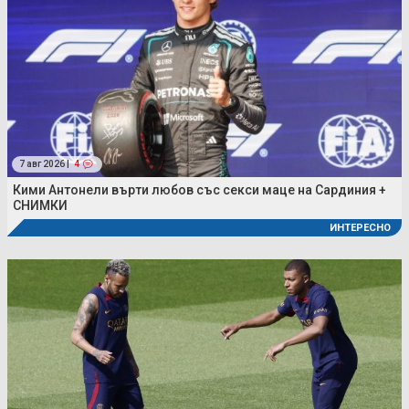
7 авг 2026 |
4
Кими Антонели върти любов със секси маце на Сардиния +
СНИМКИ
ИНТЕРЕСНО