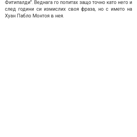
Фитипалди". Веднага го попитах защо точно като него и
след години си измислих своя фраза, но с името на
Хуан Пабло Монтоя в нея.