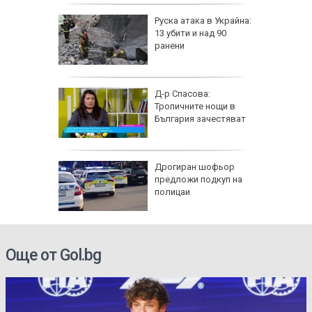
затвори
Руска атака в Украйна:
я път
13 убити и над 90
спират
ранени
 разби в
Д-р Спасова:
о, има
Тропичните нощи в
България зачестяват
азлични
Дрогиран шофьор
тува в
предложи подкуп на
полицаи
Още от Gol.bg