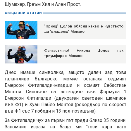
Шумахер, Греъм Хил и Ален Прост.
свързани статии
"Принц" Цолов обясни какво е чувството
да "владееш" Монако
Фантастично! Никола Цолов пак
триумфира в Монако
Днес имаше символика, защото далеч зад това
талантливо българско момче останаха седмият
Емерсон Фитипалди-младши и осмият Себастиан
Монтоя. Синовете на легендите във Формула 1
Емерсон Фитипалди (двукратен световен шампион
във Ф1) и Хуан Пабло Монтоя (рекордьор по скорост
във Ф1 със 7 победи и 13 пол-позишъна).
За Фитипалди чух за първи път преди близо 35 години.
Запомних израза на баща ми "този кара като