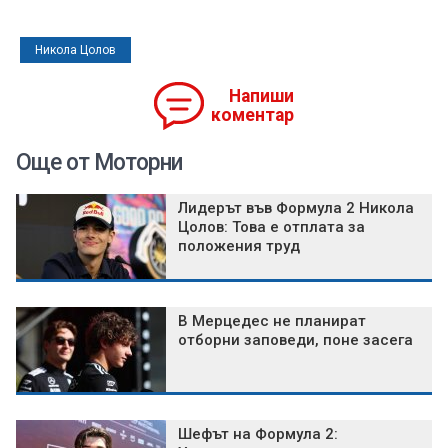
Никола Цолов
Напиши
коментар
Още от Моторни
Лидерът във Формула 2 Никола
Цолов: Това е отплата за
положения труд
В Мерцедес не планират
отборни заповеди, поне засега
Шефът на Формула 2: