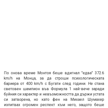
По онова време Монтоя беше вдигнал "едва" 372.6
km/h на Монца, за да строши психологическата
бариера от 400 km/h с Бугати след години. Не стана
световен шампион във Формула 1 най-вече заради
буйния си характер и невъзможността да държи устата
си затворена, но като фен на Михаел Шумахер
изпитвах огромен респект към него, защото беше