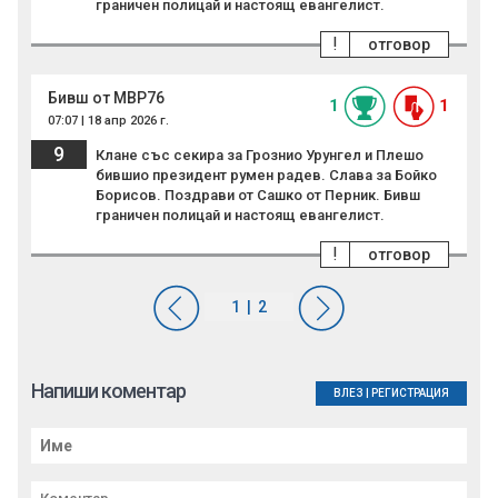
граничен полицай и настоящ евангелист.
!
отговор
Бивш от МВР76
1
1
07:07 | 18 апр 2026 г.
9
Клане със секира за Грознио Урунгел и Плешо
бившио президент румен радев. Слава за Бойко
Борисов. Поздрави от Сашко от Перник. Бивш
граничен полицай и настоящ евангелист.
!
отговор
Напиши коментар
ВЛЕЗ
|
РЕГИСТРАЦИЯ