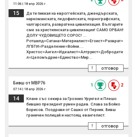
11:06 | 18 апр 2026 г.
15
Да ти пиккая на евроггейската, джендърската,
наркоманската, педофилската, порнографската,
чалгарската, развратена цивилизация. Българите
сме за християнската цивилизация! САМО ОРБАН!
ДОЛУ ЧУДОВИЩЕТО СОРОС! ...
Ротшилд=Сатана=Материалист=Егоист=Разврат=
ЛГБТИ=Разделение=Войни....
Христос=Ангел=Идеалист=Алтруист=Добродете
л=Целомъдрие=Единство=Мир...
!
отговор
Бивш от МВР76
1
2
07:14 | 18 апр 2026 г.
14
Клане със секира за Грознио Урунгел и Плешо
бившио президент румен радев. Слава за Бойко
Борисов. Поздрави от Сашко от Перник. Бивш
граничен полицай и настоящ евангелист.
!
отговор