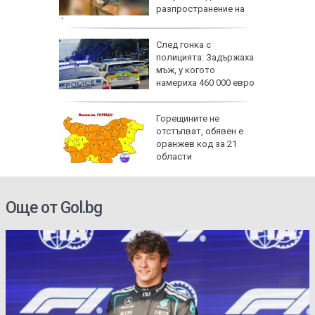
разпространение на
фентанил
л с
След гонка с
ка:
полицията: Задържаха
ледят за
мъж, у когото
то на
намериха 460 000 евро
ака по
Горещините не
ви и
отстъпват, обявен е
иев и
оранжев код за 21
области
Още от Gol.bg