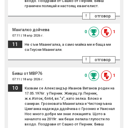
входо. Поздрави от Сашко от Перник. Бивш
граничен полицай и настоящ евангелист.
!
отговор
Мангалко дойчева
0
1
07:11 | 18 апр 2026 г.
11
Не съм Мааннгалка, а само майка ми и баща ми
са Гнусни Мааннгали.
!
отговор
Бивш от МВР76
0
1
07:11 | 18 апр 2026 г.
10
Казвам се Александър Иванов Витанов роден на
17.05.1976г. у Перник. Живущ:гр.Перник,
ж.к.Изток, бл64, вх."з", като зелка. Блоко е
саниран. Грозновата Мааннгалка и Чистокръвна
Цииганка надежда ддойчева с Грознио и Увиснал
Нос много добре ми знае локацията. Щото в
началото на 2019г. ми беше лепила глупости по
входо. Поздрави от Сашко от Перник. Бивш