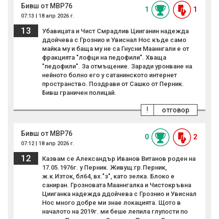
Бивш от МВР76
1
1
07:13 | 18 апр 2026 г.
13
Убавицата и Чист Смрадлив Цииганин надежда
ддойчева с Грознио и Увиснал Нос къде само
майка му и баща му не са Гнусни Мааннгали е от
фракцията "лофци на педофили". Хваща
"педофили". За отмъщение. Заради уронване на
нейното болно его у сатанинското интернет
пространство. Поздрави от Сашко от Перник.
Бивш граничен полицай.
!
отговор
Бивш от МВР76
0
2
07:12 | 18 апр 2026 г.
12
Казвам се Александър Иванов Витанов роден на
17.05.1976г. у Перник. Живущ:гр.Перник,
ж.к.Изток, бл64, вх."з", като зелка. Блоко е
саниран. Грозновата Мааннгалка и Чистокръвна
Цииганка надежда ддойчева с Грознио и Увиснал
Нос много добре ми знае локацията. Щото в
началото на 2019г. ми беше лепила глупости по