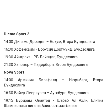
Diema Sport 3
14:00 Динамо Дрезден – Бохум, Втора Бундеслига
16:30 Хофенхайм - Борусия Дортмунд, Бундеслига
19:30 Айнтрахт - РБ Лайпциг, Бундеслига
21:30 Хановер – Падерборн, Втора Бундеслига
Nova Sport
14:00 Арминия Билефелд – Нюрнберг, Втора
Бундеслига
16:30 Байер Левркузен – Аугсбург, Бундеслига
19:15 Бурирам Юнайтед - Шабаб Ал Ахли, Елитна
Шампионска лига на Азия, четвъртфинал