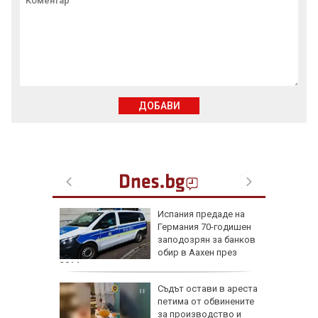
ДОБАВИ
не на
Испания предаде на
0 000
Германия 70-годишен
ркоакции
заподозрян за банков
обир в Аахен през
2014 г.
 август:
Съдът остави в ареста
петима от обвинените
и важни
за производство и