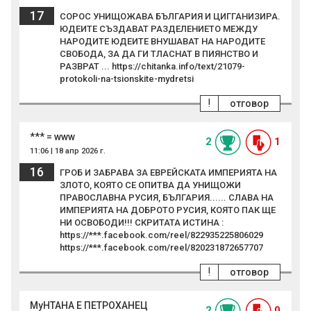
17
СОРОС УНИЩОЖАВА БЪЛГАРИЯ И ЦИГГАНИЗИРА.
ЮДЕИТЕ СЪЗДАВАТ РАЗДЕЛЕНИЕТО МЕЖДУ
НАРОДИТЕ ЮДЕИТЕ ВНУШАВАТ НА НАРОДИТЕ
СВОБОДА, ЗА ДА ГИ ТЛАСНАТ В ПИЯНСТВО И
РАЗВРАТ ... https://chitanka.info/text/21079-
protokoli-na-tsionskite-mydretsi
!
отговор
*** = www
2
1
11:06 | 18 апр 2026 г.
16
ГРОБ И ЗАБРАВА ЗА ЕВРЕЙСКАТА ИМПЕРИЯТА НА
ЗЛОТО, КОЯТО СЕ ОПИТВА ДА УНИЩОЖИ
ПРАВОСЛАВНА РУСИЯ, БЪЛГАРИЯ...... СЛАВА НА
ИМПЕРИЯТА НА ДОБРОТО РУСИЯ, КОЯТО ПАК ЩЕ
НИ ОСВОБОДИ!!! СКРИТАТА ИСТИНА :
https://***.facebook.com/reel/822935225806029
https://***.facebook.com/reel/820231872657707
!
отговор
МуНТАНА E ПЕТРОХАНЕЦ
2
0