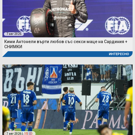
7 авг 2026
Кими Антонели върти любов със секси маце на Сардиния +
СНИМКИ
ИНТЕРЕСНО
7 авг 2026 |
15