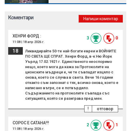
Коментари
Напиши коментар
ХЕНРИ ФОРД :
3
0
11:08 | 18 апр 2026 г.
18
Ликвидирайте 50-те най-богати евреи и ВОЙНИТЕ
ПО СВЕТА ЩЕ СПРАТ. Хенри Форд, в-к Ню Йорк
Уърлд 17.02.1921 г. Единственото неоспоримо
нещо, което мога да кажа за Протоколите на
ционските мъдреци е, че те съвпадат изцяло с
онова, което се случва в света. Вече 16 години
откакто съм запознат с тях, всичко онова, което е
написано вътре, се е потвърдило.
Съдържанието на протоколите съвпада със
ситуацията, която се разиграва пред мен.
!
отговор
СОРОС Е САТАНА!!!
2
1
11:08 | 18 апр 2026 г.