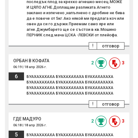
последък плод за крехко агнешко месец.МОЖЕ
И ЦЯЛО АГНЕ.Доплащам разликата.Агнето
заклано и изпечено ,напълнено с дробине не бива
да е повече от 5кг.Ако някой ми предлага коч или
овен да си го държи.Приемам само яре или
агне.Джумбарето ще се състои в кв.Мошино
ПЕРНИК след мача ЦСКА -ЛЕВСКИ от плейофа.
!
отговор
ОРБАН В КОФАТА
2
3
06:19 | 18 апр 2026 г.
6
БУАХАХАХАХА БУАХАХАХАХА БУАХАХАХАХА
БУАХАХАХАХА БУАХАХАХАХА БУАХАХАХАХА
БУАХАХАХАХА БУАХАХАХАХА БУАХАХАХАХА
БУАХАХАХАХА БУАХАХАХАХА БУАХАХАХАХА
!
отговор
ГДЕ МАДУРО
2
3
06:18 | 18 апр 2026 г.
5
БУАХАХАХАХА БУАХАХАХАХА БУАХАХАХАХА