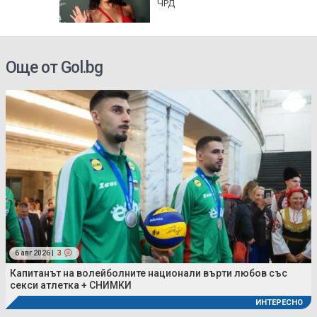
ЧРД
Още от Gol.bg
6 авг 2026 |
3
Капитанът на волейболните национали върти любов със
секси атлетка + СНИМКИ
ИНТЕРЕСНО