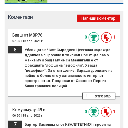
Коментари
Напиши коментар
Бивш от МВР76
0
1
07:06 | 18 апр 2026 г.
8
Убавицата и Чист Смрадлив Цииганин надежда
ддойчева с Грознио и Увиснал Нос къде само
майка му и баща му не са Мааннгали е от
фракцията "лофци на педофили". Хваща
"педофили". За отмъщение. Заради уронване на
нейното болно его у сатанинското интернет
пространство. Поздрави от Сашко от Перник.
Бивш граничен полицай.
!
отговор
Кг мушмулу-49 е
0
1
06:50 | 18 апр 2026 г.
7
Бартер.Заменям кг от КВАЛИТЕТНИЯ търсен на