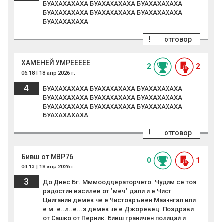
БУАХАХАХАХА БУАХАХАХАХА БУАХАХАХАХА
БУАХАХАХАХА БУАХАХАХАХА БУАХАХАХАХА
БУАХАХАХАХА
!
отговор
ХАМЕНЕЙ УМРЕЕЕЕЕ
2
2
06:18 | 18 апр 2026 г.
4
БУАХАХАХАХА БУАХАХАХАХА БУАХАХАХАХА
БУАХАХАХАХА БУАХАХАХАХА БУАХАХАХАХА
БУАХАХАХАХА БУАХАХАХАХА БУАХАХАХАХА
БУАХАХАХАХА
!
отговор
Бивш от МВР76
0
1
04:13 | 18 апр 2026 г.
3
До Днес Бг. Мммооддераторчето. Чудим се тоя
радостин василев от "меч" дали и е Чист
Цииганин демек че е Чистокръвен Мааннгал или
е м..е..л..е...з демек че е Джоревец. Поздрави
от Сашко от Перник. Бивш граничен полицай и