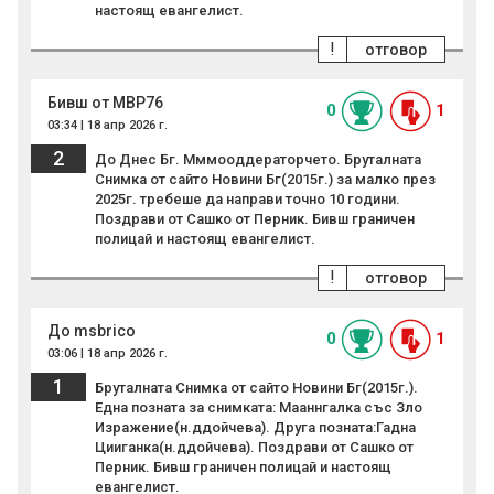
настоящ евангелист.
!
отговор
Бивш от МВР76
0
1
03:34 | 18 апр 2026 г.
2
До Днес Бг. Мммооддераторчето. Бруталната
Снимка от сайто Новини Бг(2015г.) за малко през
2025г. требеше да направи точно 10 години.
Поздрави от Сашко от Перник. Бивш граничен
полицай и настоящ евангелист.
!
отговор
До msbrico
0
1
03:06 | 18 апр 2026 г.
1
Бруталната Снимка от сайто Новини Бг(2015г.).
Една позната за снимката: Мааннгалка със Зло
Изражение(н.ддойчева). Друга позната:Гадна
Цииганка(н.ддойчева). Поздрави от Сашко от
Перник. Бивш граничен полицай и настоящ
евангелист.