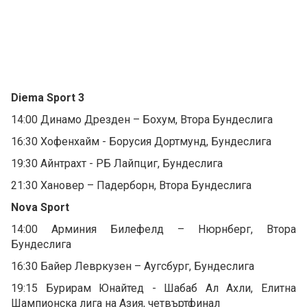
Diema Sport 3
14:00 Динамо Дрезден – Бохум, Втора Бундеслига
16:30 Хофенхайм - Борусия Дортмунд, Бундеслига
19:30 Айнтрахт - РБ Лайпциг, Бундеслига
21:30 Хановер – Падерборн, Втора Бундеслига
Nova Sport
14:00 Арминия Билефелд – Нюрнберг, Втора
Бундеслига
16:30 Байер Левркузен – Аугсбург, Бундеслига
19:15 Бурирам Юнайтед - Шабаб Ал Ахли, Елитна
Шампионска лига на Азия, четвъртфинал