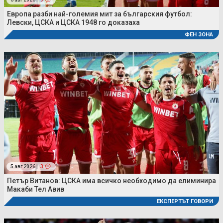
Европа разби най-големия мит за българския футбол:
Левски, ЦСКА и ЦСКА 1948 го доказаха
ФЕН ЗОНА
5 авг 2026 |
3
Петър Витанов: ЦСКА има всичко необходимо да елиминира
Макаби Тел Авив
ЕКСПЕРТЪТ ГОВОРИ