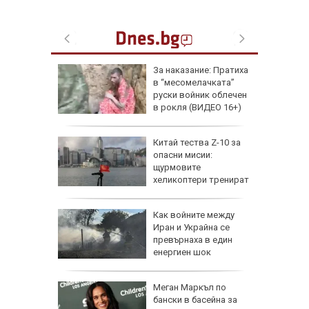
збра
За наказание: Пратиха
I
в “месомелачката”
руски войник облечен
в рокля (ВИДЕО 16+)
еги: Как
Китай тества Z-10 за
опасни мисии:
да
щурмовите
 хората?
хеликоптери тренират
полети под радара
Как войните между
Иран и Украйна се
превърнаха в един
енергиен шок
Меган Маркъл по
бански в басейна за