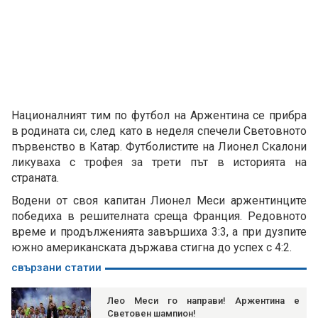
Националният тим по футбол на Аржентина се прибра
в родината си, след като в неделя спечели Световното
първенство в Катар. Футболистите на Лионел Скалони
ликуваха с трофея за трети път в историята на
страната.
Водени от своя капитан Лионел Меси аржентинците
победиха в решителната среща Франция. Редовното
време и продълженията завършиха 3:3, а при дузпите
южно американската държава стигна до успех с 4:2.
свързани статии
Лео Меси го направи! Аржентина е
Световен шампион!