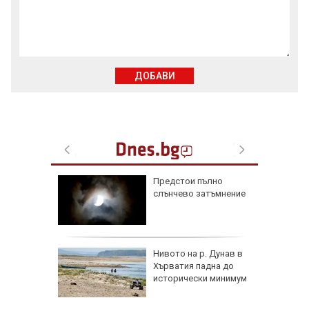
ДОБАВИ
та":
Предстои пълно
избора,
слънчево затъмнение
а
Радев
Нивото на р. Дунав в
 тона
Хърватия падна до
исторически минимум