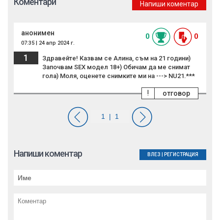
Коментари
Напиши коментар
анонимен
0
0
07:35 | 24 апр 2024 г.
1
Здравейте! Казвам се Алина, съм на 21 години)
Започвам SEX модел 18+) Обичам да ме снимат
гола) Моля, оценете снимките ми на ---> NU21.***
!
отговор
Напиши коментар
ВЛЕЗ
|
РЕГИСТРАЦИЯ