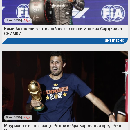
7 авг 2026 |
4
Кими Антонели върти любов със секси маце на Сардиния +
СНИМКИ
ИНТЕРЕСНО
9 авг 2026 |
5
Моуриньо е в шок: защо Родри избра Барселона пред Реал