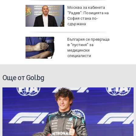
Москва за кабинета
к при
“Радев”: Позицията на
енията за
София стана по-
сдържана
ата
България се превръща
анд
в “пустиня” за
раща
медицински
НИМКИ)
специалисти
Още от Gol.bg