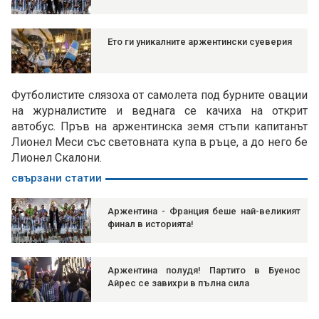
Ето ги уникалните аржентински суеверия
Футболистите слязоха от самолета под бурните овации
на журналистите и веднага се качиха на открит
автобус. Пръв на аржентинска земя стъпи капитанът
Лионел Меси със световната купа в ръце, а до него бе
Лионел Скалони.
свързани статии
Аржентина - Франция беше най-великият
финал в историята!
Аржентина полудя! Партито в Буенос
Айрес се завихри в пълна сила