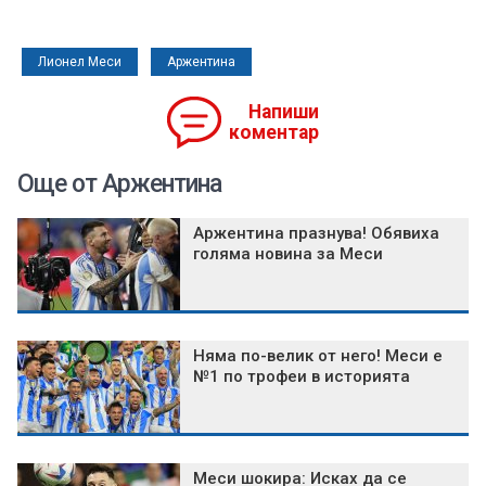
Лионел Меси
Аржентина
Напиши
коментар
Още от Аржентина
Аржентина празнува! Обявиха
голяма новина за Меси
Няма по-велик от него! Меси е
№1 по трофеи в историята
Меси шокира: Исках да се