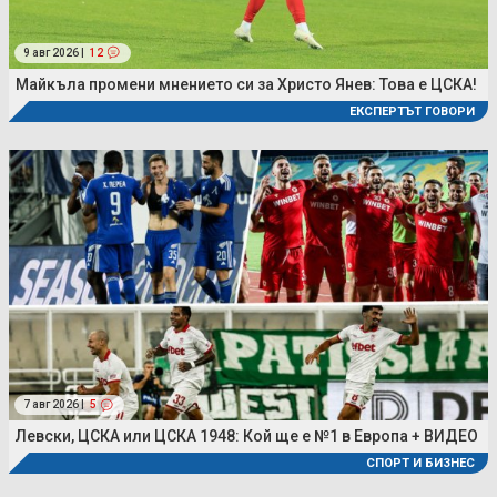
9 авг 2026 |
12
Майкъла промени мнението си за Христо Янев: Това е ЦСКА!
ЕКСПЕРТЪТ ГОВОРИ
7 авг 2026 |
5
Левски, ЦСКА или ЦСКА 1948: Кой ще е №1 в Европа + ВИДЕО
СПОРТ И БИЗНЕС