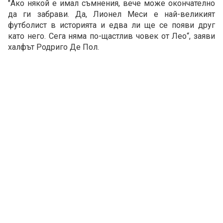
"Ако някой е имал съмнения, вече може окончателно
да ги забрави. Да, Лионел Меси е най-великият
футболист в историята и едва ли ще се появи друг
като него. Сега няма по-щастлив човек от Лео“, заяви
халфът Родриго Де Пол.