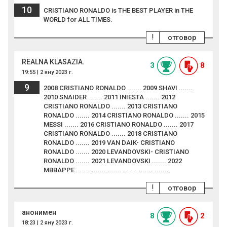
10
CRISTIANO RONALDO is THE BEST PLAYER in THE
WORLD for ALL TIMES.
!
отговор
REALNA KLASAZIA.
3
8
19:55 | 2 яну 2023 г.
9
2008 CRISTIANO RONALDO ....... 2009 SHAVI .......
2010 SNAIDER ....... 2011 INIESTA ....... 2012
CRISTIANO RONALDO ....... 2013 CRISTIANO
RONALDO ....... 2014 CRISTIANO RONALDO ....... 2015
MESSI ....... 2016 CRISTIANO RONALDO ....... 2017
CRISTIANO RONALDO ....... 2018 CRISTIANO
RONALDO ....... 2019 VAN DAIK- CRISTIANO
RONALDO ....... 2020 LEVANDOVSKI- CRISTIANO
RONALDO ....... 2021 LEVANDOVSKI ....... 2022
MBBAPPE ....... ....... ....... ....... ....... .......
!
отговор
анонимен
8
2
18:23 | 2 яну 2023 г.