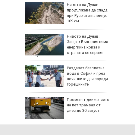
а езика
Нивото на Дунав
продължава да спада,
им в
при Русе стигна минус
109 см
а тества
Нивото на Дунав:
о страна
Защо в България няма
енергийна криза и
ват САЩ
страната се справя
по-добре от другите?
утрин" на
Раздават безплатна
0 часа:
вода в София и през
ите нощи
почивните дни заради
-чести в
горещините
жава да
Променят движението
 при Русе
на пет трамвая от
 под
днес до 30 август
ла