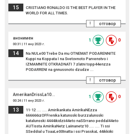
15
CRISTIANO RONALDO IS THE BEST PLAYER IN THE
WORLD FOR ALL TIMES.
!
отговор
анонимен
1
0
00:31 | 11 яну 2023 г.
14
Na NULe00 Trebe Da mu OTNEMAT PODARENNITE
Kuppi na Koppata I na Svetovnoto Parvenstvo i
IZMAMNITE OTKRADNATI 7 zlatni topp44enzza
PODARRENI na gnnussnoto dzudze ...
!
отговор
AmerikanDrissLa10...
1
0
00:24 | 11 яну 2023 г.
13
11-12 .... .... Amirikankata AmirikaNEzza
666666izOFFrenika katunsski burzzalunsski
katalunsski 4444ikidzii44eto naSSrrano peddal44eto
AUTissta AmirikaNetz Laiinanetz10 .... .... Ti ssi
SSeddial u ToaaLe00tnatta i ssi PrasskaL 44ikkiiki