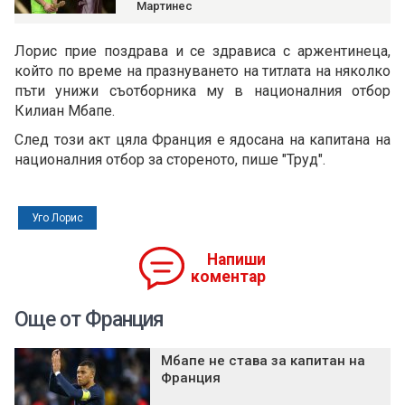
Мартинес
Лорис прие поздрава и се здрависа с аржентинеца,
който по време на празнуването на титлата на няколко
пъти унижи съотборника му в националния отбор
Килиан Мбапе.
След този акт цяла Франция е ядосана на капитана на
националния отбор за стореното, пише "Труд".
Уго Лорис
Напиши
коментар
Още от Франция
Мбапе не става за капитан на
Франция