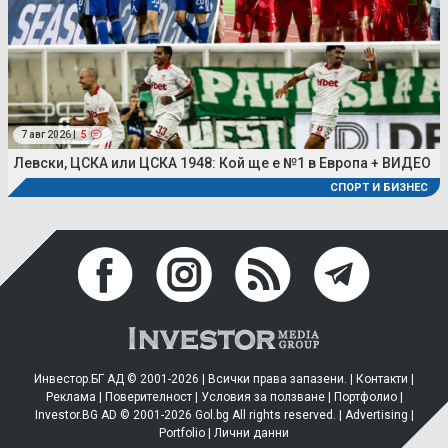
7 авг 2026 |
5
Левски, ЦСКА или ЦСКА 1948: Кой ще е №1 в Европа + ВИДЕО
СПОРТ И БИЗНЕС
Инвестор.БГ АД © 2001-2026 | Всички права запазени. |
Контакти
|
Реклама
|
Поверителност
|
Условия за ползване
|
Портфолио
|
Investor.BG AD © 2001-2026 Gol.bg All rights reserved. |
Advertising
|
Portfolio
|
Лични данни