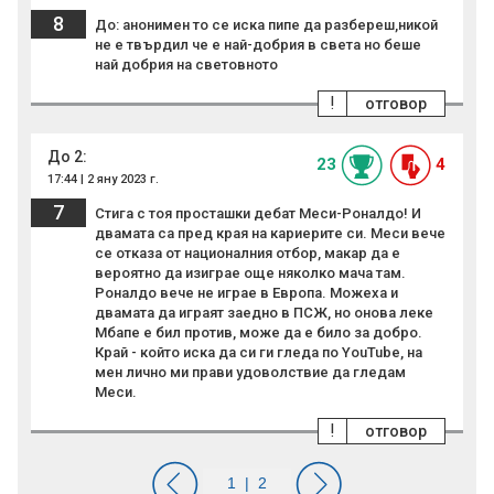
8
До: анонимен то се иска пипе да разбереш,никой
не е твърдил че е най-добрия в света но беше
най добрия на световното
!
отговор
До 2:
23
4
17:44 | 2 яну 2023 г.
7
Стига с тоя пpocташки дебат Меси-Роналдо! И
двамата са пред края на кариерите си. Меси вече
се отказа от националния отбор, макар да е
вероятно да изиграе още няколко мача там.
Роналдо вече не играе в Европа. Можеха и
двамата да играят заедно в ПСЖ, но онова лeкe
Мбапе е бил против, може да е било за добро.
Край - който иска да си ги гледа по YouTube, на
мен лично ми прави удоволствие да гледам
Меси.
!
отговор