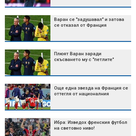
Варан се "задушавал" и затова
се отказал от Франция
Плюят Варан заради
скъсването му с "петлите"
Още една звезда на Франция се
оттегля от националния
Ибра: Изведох френския футбол
на световно ниво!