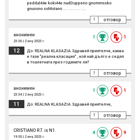
peddal44e koki44e nadDuppeno gnommssko
gnussno ssMotano .... .... .... ....
!
отговор
анонимен
1
1
23:36 | 2 яну 2023 г.
12
До: REALNA KLASAZIA.Здравей приятелче, каква
е тази "реална класация" , кой най дълго е седял
в тоалетната през годините ли?
!
отговор
анонимен
1
1
23:34 | 2 яну 2023 г.
11
До: REALNA KLASAZIA.Здравей приятелче,
!
отговор
CRISTIANO R7. is N1.
4
9
19:55 | 2 яну 2023 г.