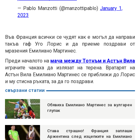
— Pablo Manzotti (@manzottipablo)
January 1,
2023
Във Франция всички се чудят как е могъл да направи
такъв гаф Уго Лорис и да приеме поздрави от
мразения Емилиано Мартинес.
Преди началото на
мача между Тотнъм и Астън Вила
играчите чакаха да излязат на терена. Вратарят на
Астън Вила Емилиано Мартинес се приближи до Лорис
и му стисна ръката, за да го поздрави.
свързани статии
Обявиха Емилиано Мартинес за вулгарен
глупак
Става страшно! Франция заплаши
Аржентина след изцепките на Емилиано