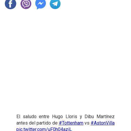
El saludo entre Hugo Lloris y Dibu Martínez
antes del partido de
#Tottenham
vs
#AstonVilla
pic.twitter.com/uF0h04aziL