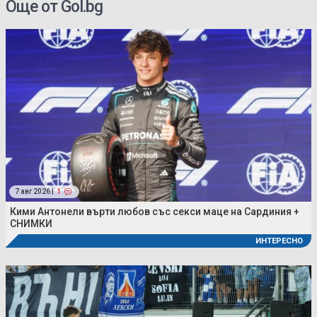
Още от Gol.bg
7 авг 2026 |
1
Кими Антонели върти любов със секси маце на Сардиния +
СНИМКИ
ИНТЕРЕСНО