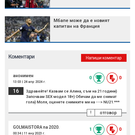
Мбапе може да е новият
капитан на Франция
Коментари
Напиши коментар
анонимен
0
0
13:03 | 24 апр 2024 г.
16
Здравейте! Казвам се Алина, съм на 21 години)
Започвам SEX модел 18+) Обичам да ме снимат
гола) Моля, оценете снимките ми на ---> NU21.***
!
отговор
GOLMAISTORA na 2020.
1
0
00:34 | 11 яну 2023 г.