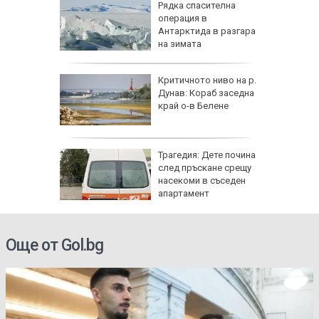
ова
Рядка спасителна
 млн.
операция в
а на
Антарктида в разгара
н
на зимата
ъса
Критичното ниво на р.
жаха
Дунав: Кораб заседна
ай Видин
край о-в Белене
Трагедия: Дете почина
 8 август
след пръскане срещу
 Как
насекоми в съседен
те води
апартамент
ка на
Още от Gol.bg