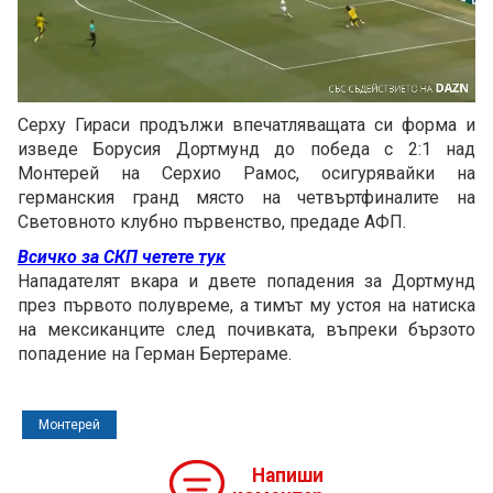
Loaded
:
Unmute
100.00%
Серху Гираси продължи впечатляващата си форма и
изведе Борусия Дортмунд до победа с 2:1 над
Монтерей на Серхио Рамос, осигурявайки на
германския гранд място на четвъртфиналите на
Световното клубно първенство, предаде АФП.
Всичко за СКП четете тук
Нападателят вкара и двете попадения за Дортмунд
през първото полувреме, а тимът му устоя на натиска
на мексиканците след почивката, въпреки бързото
попадение на Герман Бертераме.
Монтерей
Напиши