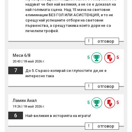
надуват че бил най великия, а не се е доказал на
най голямата сцена. Над 15 мача на световни
елиминации БЕЗ ГОЛ ИЛИ АСИСТЕНЦИЯ, и то не
срещу най успешните отбори на световни
първенства, а срещу такива които дори не са
печелили трофей.
!
отговор
Меси 6/8
5
5
20:43 | 18 май 2026 г.
7
До 5.Сърахо копирай си глупостите де,не е
интересно така
!
отговор
Ламин Анал
5
5
19:26 | 18 май 2026 г.
6
Най-великия в историята на играта!
!
отговор