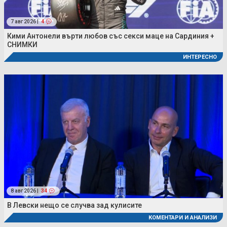
7 авг 2026 |
4
Кими Антонели върти любов със секси маце на Сардиния +
СНИМКИ
ИНТЕРЕСНО
8 авг 2026 |
34
В Левски нещо се случва зад кулисите
КОМЕНТАРИ И АНАЛИЗИ