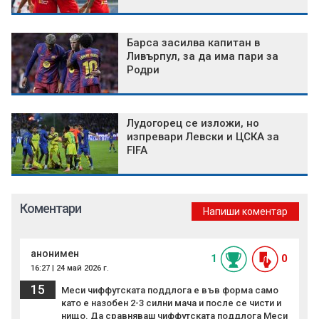
Барса засилва капитан в
Ливърпул, за да има пари за
Родри
Лудогорец се изложи, но
изпревари Левски и ЦСКА за
FIFA
Коментари
Напиши коментар
анонимен
1
0
16:27 | 24 май 2026 г.
15
Меси чиффутската поддлога е във форма само
като е назобен 2-3 силни мача и после се чисти и
нищо. Да сравняваш чиффутската поддлога Меси