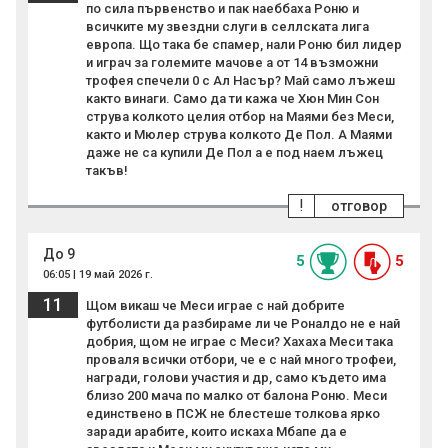
по сила първенство и пак наеббаха Роню и
всичките му звездни слуги в селлската лига
европа. Що така бе спамер, нали Роню бил лидер
и играч за големите мачове а от 14 възможни
трофея спечели 0 с Ал Насър? Май само лъжеш
както винаги. Само да ти кажа че Хюн Мин Сон
струва колкото целия отбор на Маями без Меси,
както и Мюлер струва колкото Де Пол. А Маями
даже не са купили Де Пол а е под наем лъжец
такъв!
!
отговор
До 9
5
5
06:05 | 19 май 2026 г.
11
Щом викаш че Меси играе с най добрите
футболисти да разбираме ли че Роналдо не е най
добрия, щом не играе с Меси? Хахаха Меси така
проваля всички отбори, че е с най много трофеи,
награди, голови участия и др, само където има
близо 200 мача по малко от балона Роню. Меси
единствено в ПСЖ не блестеше толкова ярко
заради арабите, които искаха Мбапе да е