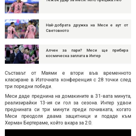
Най-добрата дружка на Меси е аут от
Световното
Алчен за пари? Меси ще прибира
космическа заплата в Интер
Съставът от Маями е втори във временното
класиране в Източната конференция с 28 точки след
три поредни победи.
Меси даде преднина на домакините в 31-вата минута,
реализирайки 13-ия си гол за сезона. Интер удвои
преднината си три минути преди почивката, когато
Меси преодоля двама защитници и подаде към
Херман Бертераме, който вкара за 2:0.