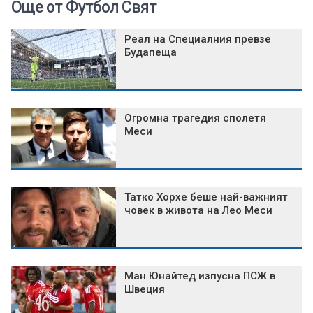
Още от Футбол Свят
Реал на Специалния превзе
Будапеща
Огромна трагедия сполетя
Меси
Татко Хорхе беше най-важният
човек в живота на Лео Меси
Ман Юнайтед изпусна ПСЖ в
Швеция