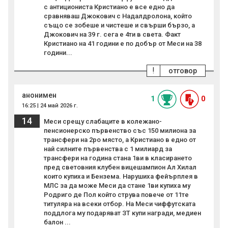
с антициониста Кристиано е все едно да
сравняваш Джокович с Надалдролона, който
също се зобеше и чистеше и свърши бързо, а
Джокович на 39 г. сега е 4ти в света. Факт
Кристиано на 41 години е по добър от Меси на 38
години...
!
отговор
анонимен
1
0
16:25 | 24 май 2026 г.
14
Меси срещу слабаците в колежано-
пенсионерско първенство със 150 милиона за
трансфери на 2ро място, а Кристиано в едно от
най силните първенства с 1 милиард за
трансфери на година стана 1ви в класирането
пред световния клубен вицешампион Ал Хилал
които купиха и Бензема. Нарушиха фейърплея в
МЛС за да може Меси да стане 1ви купиха му
Родриго де Пол който струва повече от 11те
титуляра на всеки отбор. На Меси чиффутската
поддлога му подаряват ЗТ купи награди, медиен
балон ...