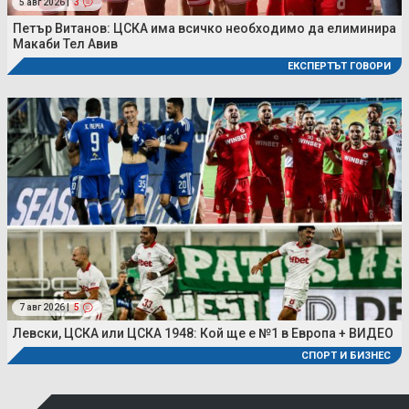
5 авг 2026 |
3
Петър Витанов: ЦСКА има всичко необходимо да елиминира
Макаби Тел Авив
ЕКСПЕРТЪТ ГОВОРИ
7 авг 2026 |
5
Левски, ЦСКА или ЦСКА 1948: Кой ще е №1 в Европа + ВИДЕО
СПОРТ И БИЗНЕС