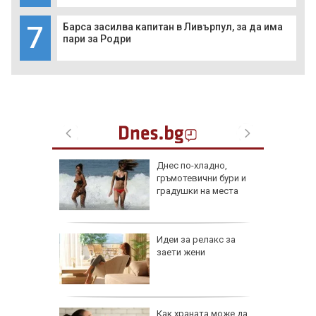
7
Барса засилва капитан в Ливърпул, за да има
пари за Родри
ник на 9
Днес по-хладно,
ии и
гръмотевични бури и
градушки на места
езопасно
Идеи за релакс за
рлеж
заети жени
равим,
Как храната може да