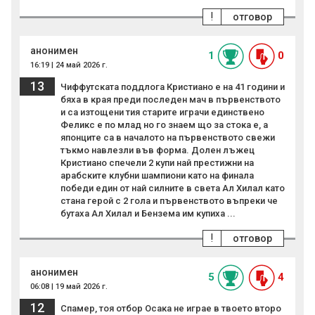
!
отговор
анонимен
1
0
16:19 | 24 май 2026 г.
13
Чиффутската поддлога Кристиано е на 41 години и
бяха в края преди последен мач в първенството
и са изтощени тия старите играчи единствено
Феликс е по млад но го знаем що за стока е, а
японците са в началото на първенството свежи
тъкмо навлезли във форма. Долен лъжец
Кристиано спечели 2 купи най престижни на
арабските клубни шампиони като на финала
победи един от най силните в света Ал Хилал като
стана герой с 2 гола и първенството въпреки че
бутаха Ал Хилал и Бензема им купиха ...
!
отговор
анонимен
5
4
06:08 | 19 май 2026 г.
12
Спамер, тоя отбор Осака не играе в твоето второ