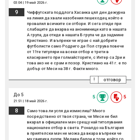
03:04 | 19 май 2026 г.
9
Чиффутската поддлога Хасанка цял ден дежурна
на линия да хвали назобения пешеходец който е
провалил всичките си отбори. И сега отиде при
слабаците да вкарва на анонимници като в нашата
А група, да отиде в нашата Б група че да задмине
Кристиано. И въпреки че играе с най добрите
футболисти само Родриго де Пол струва повече
от 11те титуляри на всеки отбор е трети в
класирането при голмайсторите, с Интер са 2ри и
това ако не е срам и позор. Кристиано на 41 г. е по
добър от Меси на 38 г. Факти много.
!
отговор
До 5
5
5
21:51 | 18 май 2026 г.
8
Само това ли успя да измислиш? Много
посредствено от твоя страна, че Меси не бил
вкарал в официален мач срещу най титолувания
национален отбор в света. Роналдо на България
в приятелски мач не можа да вкара въпреки че
му свириха дузпи. Медиен балон е този, който го