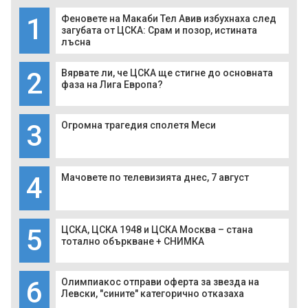
1
Феновете на Макаби Тел Авив избухнаха след
загубата от ЦСКА: Срам и позор, истината
лъсна
2
Вярвате ли, че ЦСКА ще стигне до основната
фаза на Лига Европа?
3
Огромна трагедия сполетя Меси
4
Мачовете по телевизията днес, 7 август
5
ЦСКА, ЦСКА 1948 и ЦСКА Москва – стана
тотално объркване + СНИМКА
6
Олимпиакос отправи оферта за звезда на
Левски, "сините" категорично отказаха