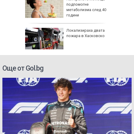
ичната
подпомогне
жбина
метаболизма след 40
години
артофи
Локализираха двата
кашкавал
пожара в Хасковско
Още от Gol.bg