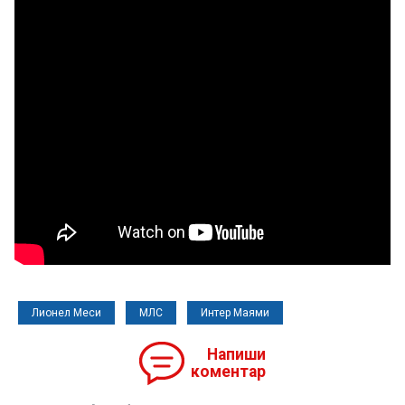
Лионел Меси
МЛС
Интер Маями
Напиши
коментар