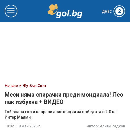
2
ДНЕС
Начало
Футбол Свят
Меси няма спирачки преди мондиала! Лео
пак избухна + ВИДЕО
Той вкара гол и направи асистенция за победата с 2:0 на
Интер Маями
10:02 | 18 май 2026 г.
автор:
Илиян Радков