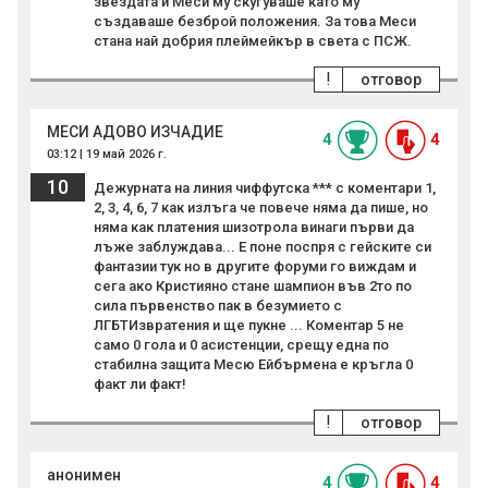
звездата и Меси му скугуваше като му
създаваше безброй положения. За това Меси
стана най добрия плеймейкър в света с ПСЖ.
!
отговор
МЕСИ АДОВО ИЗЧАДИЕ
4
4
03:12 | 19 май 2026 г.
10
Дежурната на линия чиффутска *** с коментари 1,
2, 3, 4, 6, 7 как излъга че повече няма да пише, но
няма как платения шизотрола винаги първи да
лъже заблуждава... Е поне поспря с гейските си
фантазии тук но в другите форуми го виждам и
сега ако Кристияно стане шампион във 2то по
сила първенство пак в безумието с
ЛГБТИзвратения и ще пукне ... Коментар 5 не
само 0 гола и 0 асистенции, срещу една по
стабилна защита Месю Ейбърмена е кръгла 0
факт ли факт!
!
отговор
анонимен
4
4