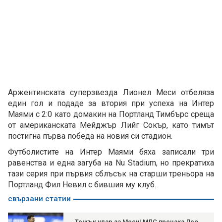
Аржентинската суперзвезда Лионел Меси отбеляза
един гол и подаде за втория при успеха на Интер
Маями с 2:0 като домакин на Портланд Тимбърс среща
от американската Мейджър Лийг Сокър, като тимът
постигна първа победа на новия си стадион.
Футболистите на Интер Маями бяха записали три
равенства и една загуба на Nu Stadium, но прекратиха
тази серия при първия сблъсък на старши треньора на
Портланд Фил Невил с бившия му клуб.
свързани статии
Тежък удар за Меси! МЛС прецака Лео