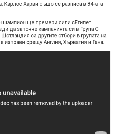
а, Карлос Харви също се разписа в 84-ата
н шампион ще премери сили сЕгипет
ди да започне кампанията си в Група C
 Шотландия са другите отбори в групата на
е изправи срещу Англия, Хърватия и Гана.