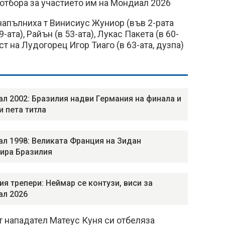
 отбора за участието им на Мондиал 2026
напълниха т Винисиус Жуниор (във 2-рата
-ата), Райън (в 53-ата), Лукас Пакета (в 60-
т на Лудогорец Игор Тиаго (в 63-ата, дузпа)
л 2002: Бразилия надви Германия на финала и
и пета титла
л 1998: Великата Франция на Зидан
ира Бразилия
ия трепери: Неймар се контузи, виси за
л 2026
 нападател Матеус Куня си отбеляза