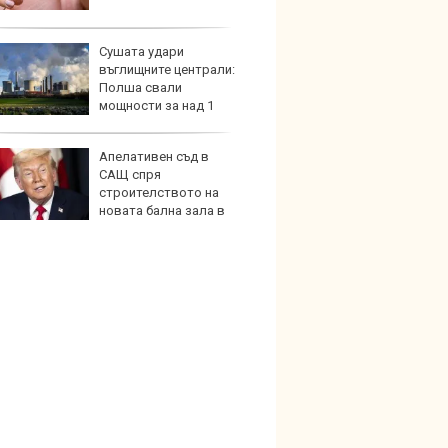
Сушата удари
Автом
въглищните централи:
под з
Полша свали
на дв
мощности за над 1
н домакинства
Апелативен съд в
Карав
САЩ спря
най-г
строителството на
недос
новата бална зала в
елект
 дом