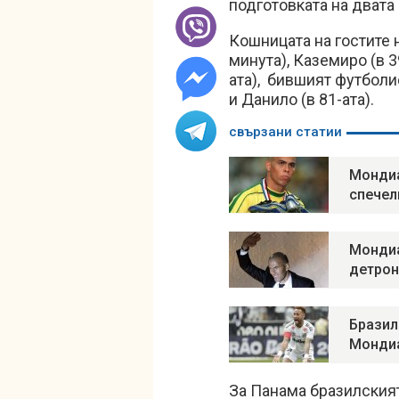
подготовката на двата
Кошницата на гостите 
минута), Каземиро (в 39
ата), бившият футболис
и Данило (в 81-ата).
свързани статии
Мондиа
спечел
Мондиа
детрон
Бразил
Мондиа
За Панама бразилският