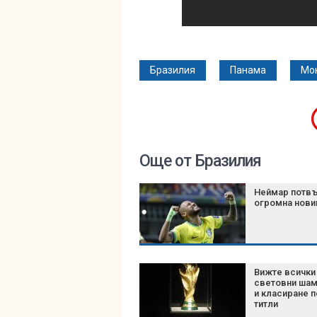
Бразилия
Панама
Мо
Още от Бразилия
Неймар потв
огромна нови
Вижте всички
световни шам
и класиране п
титли