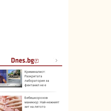
Криминалист:
Toyota
Разкритата
999 9
лаборатория за
търси
фентанил не е
твената у нас
Бебешкорозов
Защо 
маникюр: Най-нежният
остав
хит на лятото
жегат