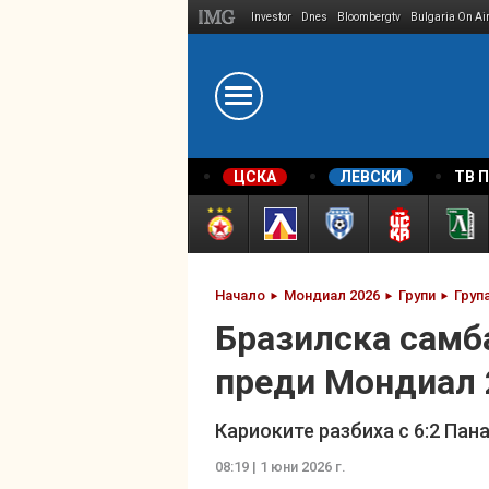
Investor
Dnes
Bloombergtv
Bulgaria On Ai
Megavselena.bg
ЦСКА
ЛЕВСКИ
ТВ 
Начало
Мондиал 2026
Групи
Груп
Бразилска самба
преди Мондиал 
Кариоките разбиха с 6:2 Пан
08:19 | 1 юни 2026 г.