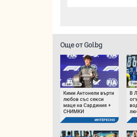
Още от Gol.bg
7 ав
7 авг 2026
Кими Антонели върти
В 
любов със секси
ог
маце на Сардиния +
во
СНИМКИ
люб
ИНТЕРЕСНО