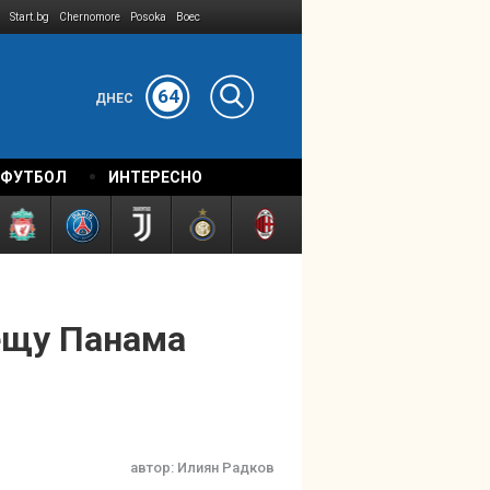
Start.bg
Chernomore
Posoka
Boec
64
ДНЕС
 ФУТБОЛ
ИНТЕРЕСНО
рещу Панама
автор:
Илиян Радков