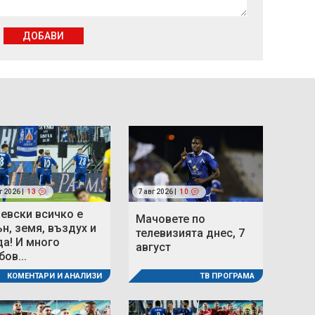
ДОБАВИ
г 2026 |
13
7 авг 2026 |
10
Левски всичко е
Мачовете по
ън, земя, въздух и
телевизията днес, 7
да! И много
август
ов...
ТВ ПРОГРАМА
КОМЕНТАРИ И АНАЛИЗИ