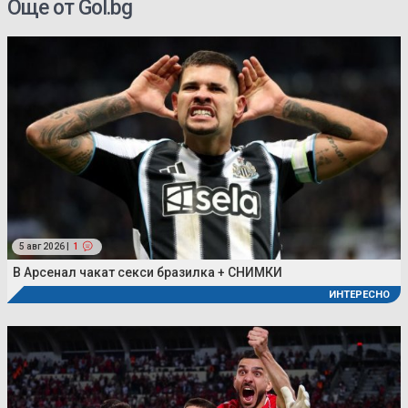
Още от Gol.bg
5 авг 2026 |
1
В Арсенал чакат секси бразилка + СНИМКИ
ИНТЕРЕСНО