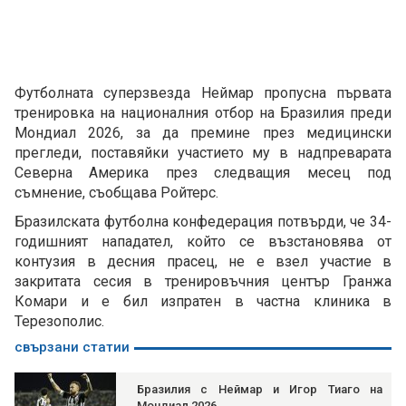
Футболната суперзвезда Неймар пропусна първата
тренировка на националния отбор на Бразилия преди
Мондиал 2026, за да премине през медицински
прегледи, поставяйки участието му в надпреварата
Северна Америка през следващия месец под
съмнение, съобщава Ройтерс.
Бразилската футболна конфедерация потвърди, че 34-
годишният нападател, който се възстановява от
контузия в десния прасец, не е взел участие в
закритата сесия в тренировъчния център Гранжа
Комари и е бил изпратен в частна клиника в
Терезополис.
свързани статии
Бразилия с Неймар и Игор Тиаго на
Мондиал 2026