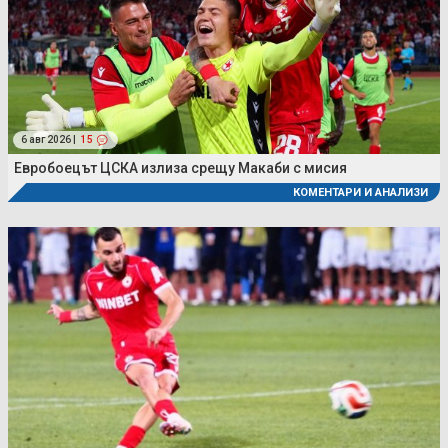
6 авг 2026 |
15
Евробоецът ЦСКА излиза срещу Макаби с мисия
КОМЕНТАРИ И АНАЛИЗИ