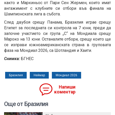
както и Маркиньос от Пари Сен Жермен, които имат
ангажимент с клубните си отбори във финала на
Шампионската лига в събота.
След двубоя срещу Панама, Бразилия играе срещу
Египет за последната си контрола на 7 юни, преди да
започне участието си група „C“ на Мондиала срещу
Мароко на 13 юни. Останалите отбори, срещу които ще
се изправи южноамериканската страна в груповата
фаза на Мондиал 2026, са Шотландия и Хаити.
Снимка:
БГНЕС
Бразилия
Неймар
Мондиал 2026
Напиши
коментар
Още от Бразилия