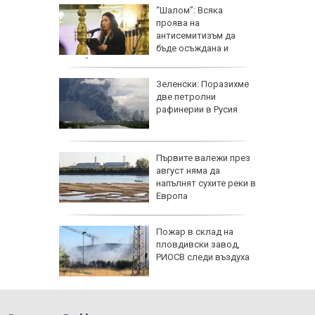
оляма
“Шалом”: Всяка
проява на
и
антисемитизъм да
 център
бъде осъждана и
заклеймявана
R" на 6
Зеленски: Поразихме
аса: За
две петролни
то на
рафинерии в Русия
мяната
 между
Първите валежи през
 носи
август няма да
напълнят сухите реки в
т ден за
Европа
ите на
Пожар в склад на
ркофаг
пловдивски завод,
кон
РИОСВ следи въздуха