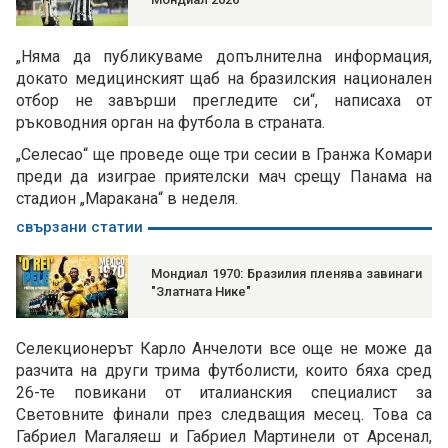
„Няма да публикуваме допълнителна информация,
докато медицинският щаб на бразилския национален
отбор не завърши прегледите си“, написаха от
ръководния орган на футбола в страната.
„Селесао“ ще проведе още три сесии в Гранжа Комари
преди да изиграе приятелски мач срещу Панама на
стадион „Маракана“ в неделя.
свързани статии
Мондиал 1970: Бразилия пленява завинаги
"Златната Нике"
Селекционерът Карло Анчелоти все още не може да
разчита на други трима футболисти, които бяха сред
26-те повикани от италианския специалист за
Световните финали през следващия месец. Това са
Габриел Магаляеш и Габриел Мартинели от Арсенал,