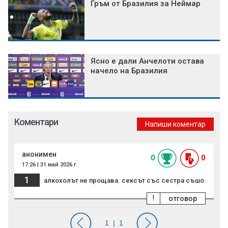
Гръм от Бразилия за Неймар
Ясно е дали Анчелоти остава
начело на Бразилия
Коментари
Напиши коментар
анонимен
0
0
17:26 | 31 май 2026 г.
1
алкохолът не прощава. сексът със сестра съшо.
!
отговор