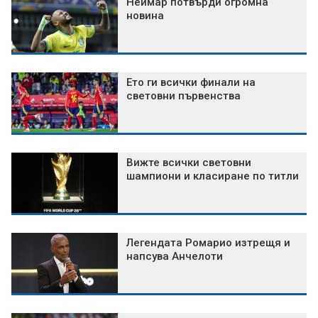
Неймар потвърди огромна
новина
Ето ги всички финали на
световни първенства
Вижте всички световни
шампиони и класиране по титли
Легендата Ромарио изтрещя и
напсува Анчелоти