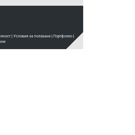
елност
|
Условия за ползване
|
Портфолио
|
нни