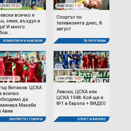
г 2026 |
15
8 авг 2026 |
1
Левски всичко е
Спортът по
ън, земя, въздух и
телевизията днес, 8
да! И много
август
ов...
ТВ ПРОГРАМА
КОМЕНТАРИ И АНАЛИЗИ
г 2026 |
3
7 авг 2026 |
5
тър Витанов: ЦСКА
Левски, ЦСКА или
а всичко
ЦСКА 1948: Кой ще е
обходимо да
№1 в Европа + ВИДЕО
иминира Макаби
л Авив
СПОРТ И БИЗНЕС
ЕКСПЕРТЪТ ГОВОРИ