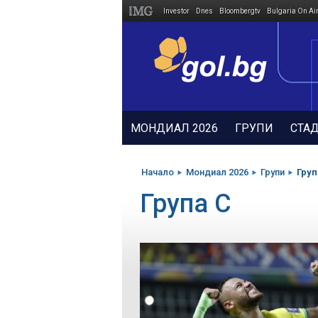
Investor
Dnes
Bloombergtv
Bulgaria On Ai
Megavselena.bg
МОНДИАЛ 2026
ГРУПИ
СТА
Начало
Мондиал 2026
Групи
Груп
Група C