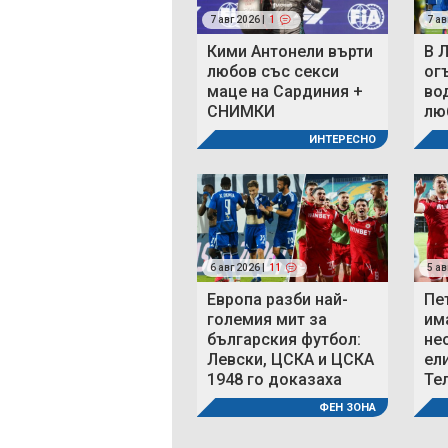
7 авг 2026 |
1
7 ав
Кими Антонели върти
В 
любов със секси
ог
маце на Сардиния +
во
СНИМКИ
люб
ИНТЕРЕСНО
6 авг 2026 |
11
5 ав
Европа разби най-
Пе
големия мит за
им
българския футбол:
не
Левски, ЦСКА и ЦСКА
ел
1948 го доказаха
Те
ФЕН ЗОНА