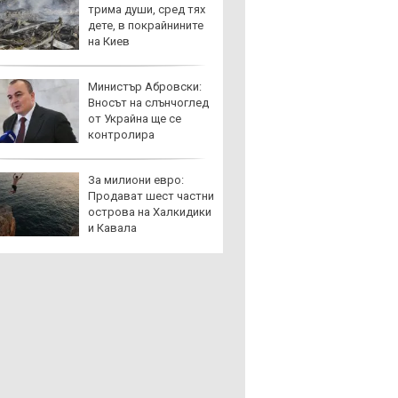
трима души, сред тях
по-пре
дете, в покрайнините
Royce 
на Киев
коли 
Министър Абровски:
Toyota
Вносът на слънчоглед
999 9
от Украйна ще се
търси
контролира
За милиони евро:
Защо 
Продават шест частни
остав
острова на Халкидики
жегат
и Кавала