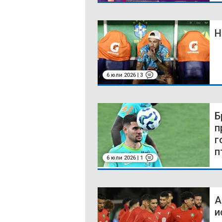
Н
6 юли 2026 | 3
Б
п
г
п
6 юли 2026 | 1
А
и