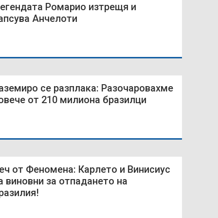
егендата Ромарио изтрещя и
апсува Анчелоти
аземиро се разплака: Разочаровахме
овече от 210 милиона бразилци
еч от Феномена: Карлето и Винисиус
а виновни за отпадането на
разилия!