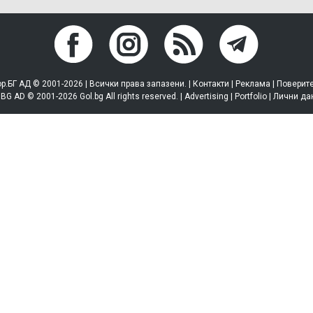
р.БГ АД © 2001-2026 | Всички права запазени. |
Контакти
|
Реклама
|
Поверит
.BG AD © 2001-2026 Gol.bg All rights reserved. |
Advertising
|
Portfolio
|
Лични да