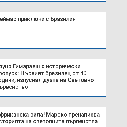
еймар приключи с Бразилия
руно Гимараеш с исторически
ропуск: Първият бразилец от 40
одини, изпуснал дузпа на Световно
ървенство
фриканска сила! Мароко пренаписва
сторията на световните първенства