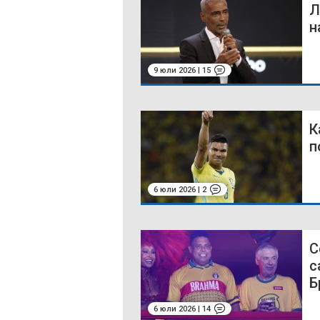
Л
н
9 юли 2026 | 15
К
п
6 юли 2026 | 2
С
с
Б
6 юли 2026 | 14