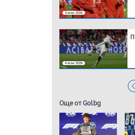
5 юли 2026
П
4 юли 2026
Още от Gol.bg