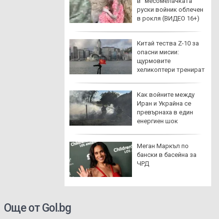
орените AI
в “месомелачката”
ли пред
руски войник облечен
рените
в рокля (ВИДЕО 16+)
 бетон и жеги: Как
Китай тества Z-10 за
тните се
опасни мисии:
енят, за да
щурмовите
еят сред хората?
хеликоптери тренират
полети под радара
а емисия
Как войните между
Иран и Украйна се
превърнаха в един
енергиен шок
а емисия
Меган Маркъл по
бански в басейна за
ЧРД
Още от Gol.bg