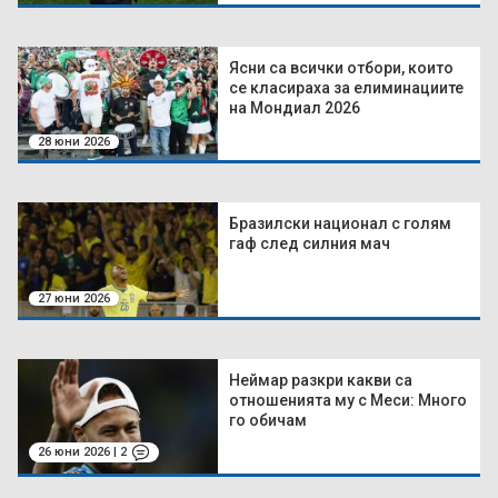
Ясни са всички отбори, които
се класираха за елиминациите
на Мондиал 2026
28 юни 2026
Бразилски национал с голям
гаф след силния мач
27 юни 2026
Неймар разкри какви са
отношенията му с Меси: Много
го обичам
26 юни 2026 | 2