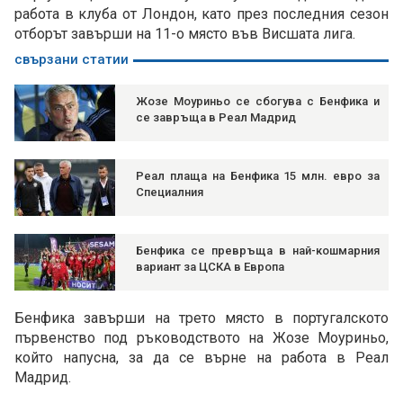
работа в клуба от Лондон, като през последния сезон
отборът завърши на 11-о място във Висшата лига.
свързани статии
Жозе Моуриньо се сбогува с Бенфика и
се завръща в Реал Мадрид
Реал плаща на Бенфика 15 млн. евро за
Специалния
Бенфика се превръща в най-кошмарния
вариант за ЦСКА в Европа
Бенфика завърши на трето място в португалското
първенство под ръководството на Жозе Моуриньо,
който напусна, за да се върне на работа в Реал
Мадрид.