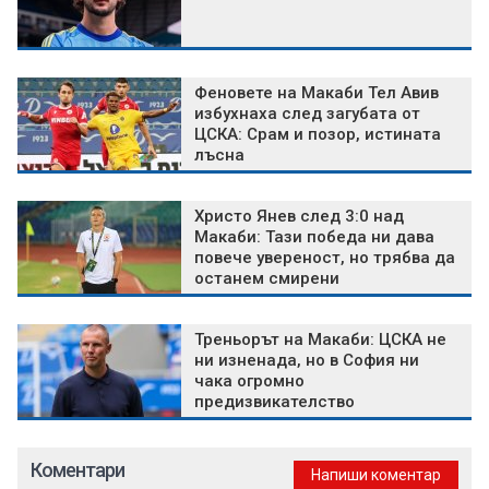
Феновете на Макаби Тел Авив
избухнаха след загубата от
ЦСКА: Срам и позор, истината
лъсна
Христо Янев след 3:0 над
Макаби: Тази победа ни дава
повече увереност, но трябва да
останем смирени
Треньорът на Макаби: ЦСКА не
ни изненада, но в София ни
чака огромно
предизвикателство
Коментари
Напиши коментар