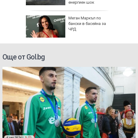
енергиен шок
о се
Меган Маркъл по
кво
бански в басейна за
оти
ЧРД
Още от Gol.bg
6 авг 2026 |
3