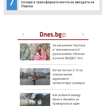
7
попари и трансферната мечта на звездата на
Левски
еги: Как
За наказание: Пратиха
в “месомелачката”
да
руски войник облечен
 хората?
в рокля (ВИДЕО 16+)
Китай тества Z-10 за
опасни мисии:
щурмовите
хеликоптери тренират
полети под радара
Как войните между
Иран и Украйна се
превърнаха в един