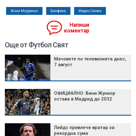
Жозе Моуриньо
Бенфика
Марко Силва
Напиши
коментар
Още от Футбол Свят
Мачовете по телевизията днес,
7 август
ОФИЦИАЛНО: Вини Жуниор
остава в Мадрид до 2032
Лийдс привлече вратар за
рекордна сума