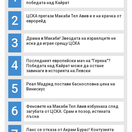
победата над Кайрат
2
ЦСКА прегази Макаби Тел Авив и е на крачка от
еврорейд
3
Драма в Макаби! Звездата на израелците не
иска да играе срещу ЦСКА
4
Последният европейски мач на "Герена"?
Победата над Кайрат може да остане
завинаги в историята на Левски
5
Реал Мадрид постави баснословна цена на
Винисиус
6
Феновете на Макаби Тел Авив избухнаха след
загубата от ЦСКА: Срам и позор, истината
лъсна
Ланс се отказа от Акрам Бурас! Контузията