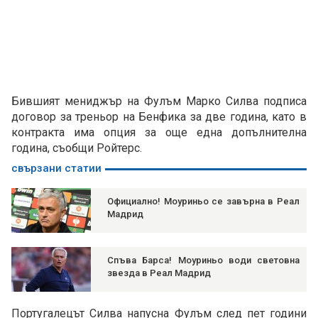
Бившият мениджър на Фулъм Марко Силва подписа
договор за треньор на Бенфика за две година, като в
контракта има опция за още една допълнителна
година, съобщи Ройтерс.
свързани статии
Официално! Моуриньо се завърна в Реал
Мадрид
Спъва Барса! Моуриньо води световна
звезда в Реал Мадрид
Португалецът Силва напусна Фулъм след пет години