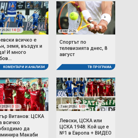
г 2026 |
14
8 авг 2026
Левски всичко е
Спортът по
ън, земя, въздух и
телевизията днес, 8
да! И много
август
ов...
ТВ ПРОГРАМА
КОМЕНТАРИ И АНАЛИЗИ
г 2026 |
3
7 авг 2026 |
5
тър Витанов: ЦСКА
Левски, ЦСКА или
а всичко
ЦСКА 1948: Кой ще е
обходимо да
№1 в Европа + ВИДЕО
иминира Макаби