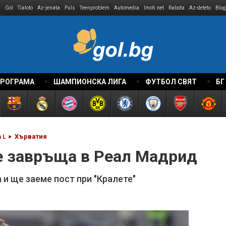
r
Gol
Tialoto
Az-jenata
Puls
Teenproblem
Automedia
Imoti.net
Rabota
Az-deteto
Blog
ПРОГРАМА
ШАМПИОНСКА ЛИГА
ФУТБОЛ СВЯТ
БГ
 L
Хърватия
е завръща в Реал Мадрид
и ще заеме пост при "Кралете"