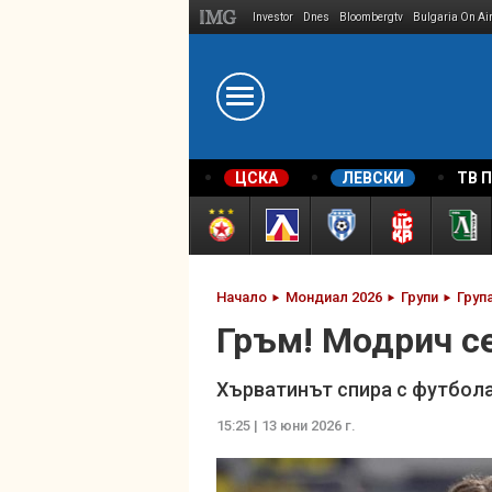
Investor
Dnes
Bloombergtv
Bulgaria On Ai
Megavselena.bg
ЦСКА
ЛЕВСКИ
ТВ 
Начало
Мондиал 2026
Групи
Група
Гръм! Модрич с
Хърватинът спира с футбола 
15:25 | 13 юни 2026 г.