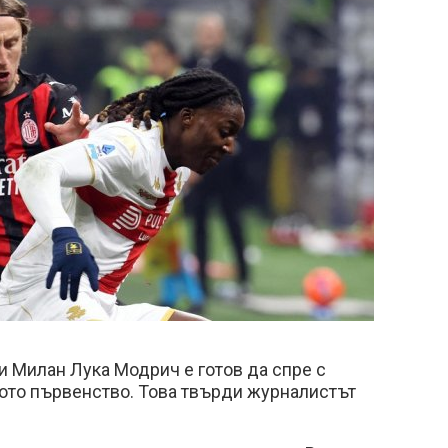
и Милан Лука Модрич е готов да спре с
ото първенство. Това твърди журналистът