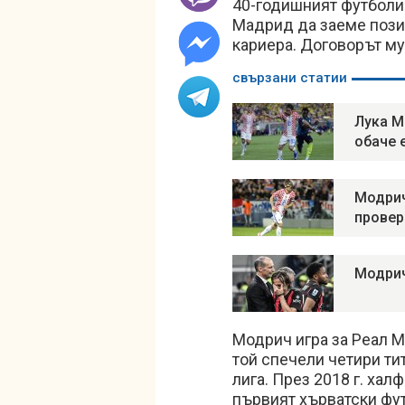
40-годишният футболис
Мадрид да заеме позиц
кариера. Договорът му
свързани статии
Лука М
обаче 
Модрич
провер
Модрич
Модрич игра за Реал М
той спечели четири ти
лига. През 2018 г. хал
първият хърватски фут