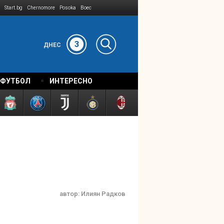
Start.bg
Chernomore
Posoka
Boec
3
ДНЕС
 ФУТБОЛ
ИНТЕРЕСНО
автор:
Илиян Радков