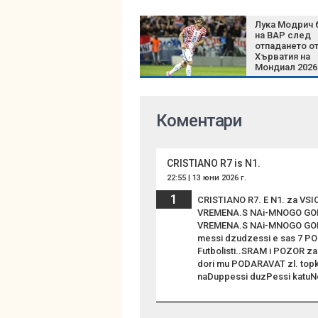
Лука Модрич 
на ВАР след
отпадането о
Хърватия на
Мондиал 2026
Коментари
CRISTIANO R7 is N1.
22:55 | 13 юни 2026 г.
1
CRISTIANO R7. E N1. za V
VREMENA.S NAi-MNOGO GOLO
VREMENA.S NAi-MNOGO GOLO
messi dzudzessi e sas 7 P
Futbolisti..SRAM i POZOR za
dori mu PODARAVAT zl. top
naDuppessi duzPessi katuNessi ...