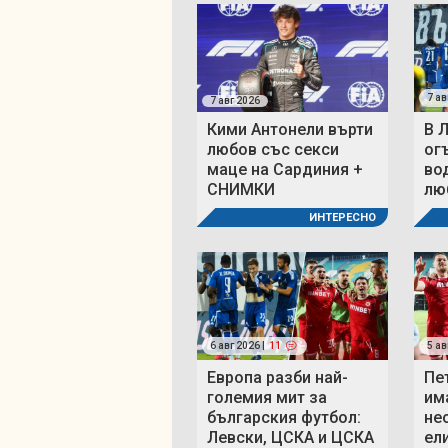
7 ав
7 авг 2026
Кими Антонели върти
В 
любов със секси
ог
маце на Сардиния +
во
СНИМКИ
люб
ИНТЕРЕСНО
6 авг 2026 |
11
5 ав
Европа разби най-
Пе
големия мит за
им
българския футбол:
не
Левски, ЦСКА и ЦСКА
ел