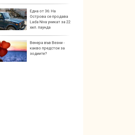
Една от 36: На
Автом
Острова се продава
под з
Lada Niva уникат за 22
на дв
хил. паунда
Венера във Везни -
Карав
какво предстои за
най-г
зодиите?
недос
елект