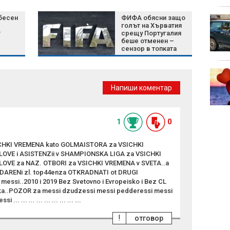
бесен
ФИФА обясни защо
Green Day пусна
голът на Хърватия
денонощен канал в
т
срещу Португалия
YouTube
беше отменен –
сензор в топката
потвърди засадата
Затягат контрола по
плажовете в
Напиши коментар
Халкидики, има арести
1
0
SICHKI VREMENA kato GOLMAISTORA za VSICHKI
VE i ASISTENZii v SHAMPIONSKA LIGA za VSICHKI
VE za NAZ. OTBORI za VSICHKI VREMENA v SVETA..a
ODARENi zl. top44enza OTKRADNATI ot DRUGI
 messi..2010 i 2019 Bez Svetovno i Evropeisko i Bez CL
ka..POZOR za messi dzudzessi messi pedderessi messi
 ... ... ... ... ... ... ... ...
!
отговор