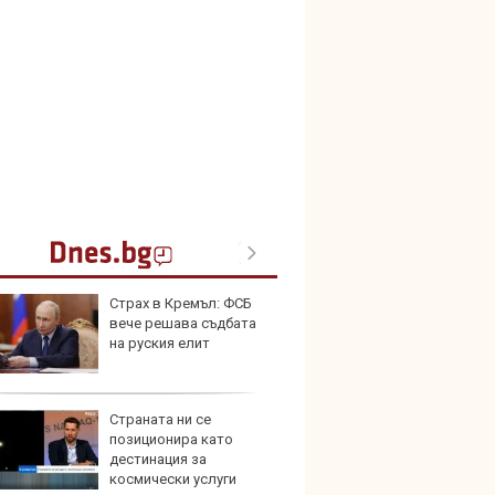
Страх в Кремъл: ФСБ
Toyota
вече решава съдбата
999 9
на руския елит
търси
Страната ни се
Защо 
позиционира като
остав
дестинация за
жегат
космически услуги