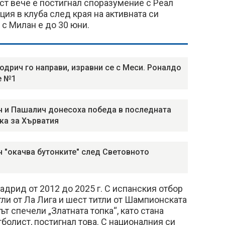
т вече е постигнал споразумение с Реал
ия в клуба след края на активната си
 с Милан е до 30 юни.
одрич го направи, изравни се с Меси. Роналдо
е №1
 и Пашалич донесоха победа в последната
ка за Хърватия
 "окачва бутонките" след Световното
адрид от 2012 до 2025 г. С испанския отбор
тли от Ла Лига и шест титли от Шампионската
фът спечели „Златната топка“, като стана
болист, постигнал това. С националния си