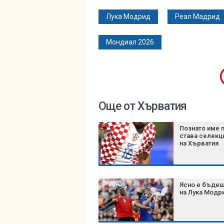
Лука Модрид
Реал Мадрид
Мондиал 2026
Още от Хърватия
Познато име 
става селекц
на Хърватия
Ясно е бъде
на Лука Модр