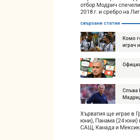
отбор Модрич спечели
2018 г. и сребро на Лиг
свързани статии
Комо г
играч 
Официа
Спъва 
Мадри
Хърватия ще играе в Гр
юни), Панама (24 юни) 
САЩ, Канада и Мексик