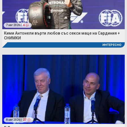
7 авг 2026 |
4
Кими Антонели върти любов със секси маце на Сардиния +
СНИМКИ
ИНТЕРЕСНО
8 авг 2026 |
27