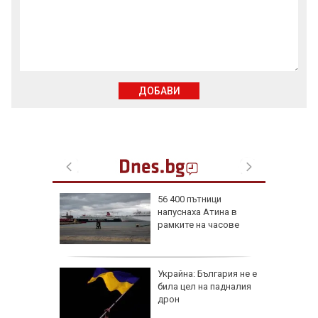
ДОБАВИ
56 400 пътници
напуснаха Атина в
иалните
рамките на часове
ират
че
Украйна: България не е
е
била цел на падналия
он към
дрон