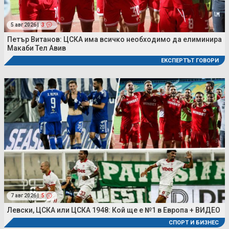
5 авг 2026 |
3
Петър Витанов: ЦСКА има всичко необходимо да елиминира
Макаби Тел Авив
ЕКСПЕРТЪТ ГОВОРИ
7 авг 2026 |
5
Левски, ЦСКА или ЦСКА 1948: Кой ще е №1 в Европа + ВИДЕО
СПОРТ И БИЗНЕС