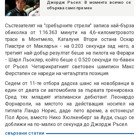
Джордж Ръсел: В момента всичко се
обърква само при мен
Състезателят на "сребърните стрели" записа най-бърза
обиколка от 1:16.363 минути на 4,6-километровото
трасе в Монтмело, Каталуня. Втори остана Оскар
Пиастри от Макларън - на 0.203 секунди зад него, а
третият най-добър резултат беше на пилота на Ферари
- Шарл Льоклер, който беше с 0.520 секунди по-бавен
от Ръсел. Четирикратният световен шампион Макс
Ферстапен се нареди на четвъртата позиция.
Седем от 11-те отбора дадоха шанс на новобранци в
един от двата си автомобила за първата тренировка.
Сред тях младият италиански дебютант Леонардо
Форнароли, на мястото на действащия носител на
титлата Ландо Норис, даде пето време, а естонецът
Пол Арон, вместо Нико Хюлкенберг за Ауди, също се
доближи на по-малко от секунда до Джордж Ръсел.
свързани статии