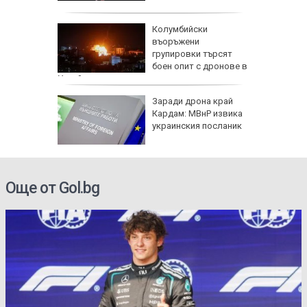
и чичо
Колумбийски
ол в
въоръжени
дско
групировки търсят
боен опит с дронове в
Украйна
арва
Заради дрона край
имптоми
Кардам: МВнР извика
украинския посланик
е
Още от Gol.bg