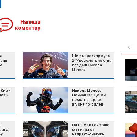
Напиши
коментар
не
Шефът на Формула
орни
2: Удоволствие е да
Кои 6 семена са най-
не
гледаш Никола
добрият съюзник на
Цолов
сърцето?
 Кими
Никола Цолов:
Green Day пусна
нето
Почивката ще ми
денонощен канал в
помогне, ще се
върна по-силен
YouTube
е
На Ръсел наистина
Затягат контрола по
ропа,
му писна от
плажовете в
бу
непрекъснатите
Халкидики, има арести