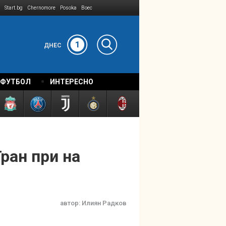
Start.bg
Chernomore
Posoka
Boec
1
ДНЕС
 ФУТБОЛ
ИНТЕРЕСНО
ран при на
автор:
Илиян Радков