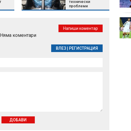
т
технически
проблеми
Късна емисия
Напиши коментар
Няма коментари
ВЛЕЗ
|
РЕГИСТРАЦИЯ
ДОБАВИ