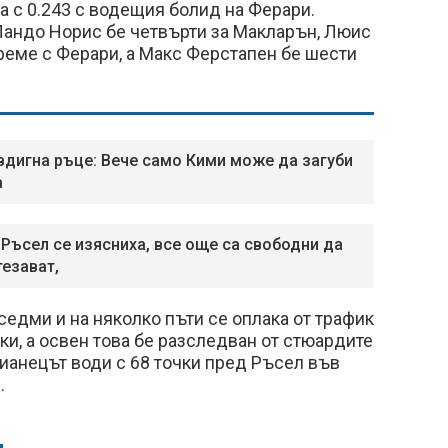
 с 0.243 с водещия болид на Ферари.
андо Норис бе четвърти за Макларън, Люис
реме с Ферари, а Макс Ферстапен бе шести
вдигна ръце: Вече само Кими може да загуби
а
 Ръсел се изясниха, все още са свободни да
тезават,
седми и на няколко пъти се оплака от трафик
ки, а освен това бе разследван от стюардите
лианецът води с 68 точки пред Ръсел във
.