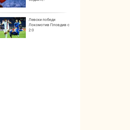
Левски победи
Карав
Локомотив Пловдив с
най-г
2:0
недос
елект