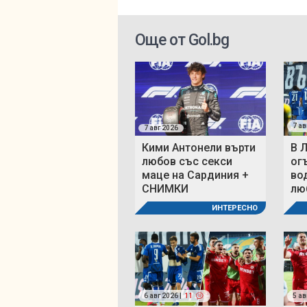
Още от Gol.bg
7 ав
7 авг 2026
Кими Антонели върти
В 
любов със секси
ог
маце на Сардиния +
во
СНИМКИ
люб
ИНТЕРЕСНО
6 авг 2026 |
11
5 ав