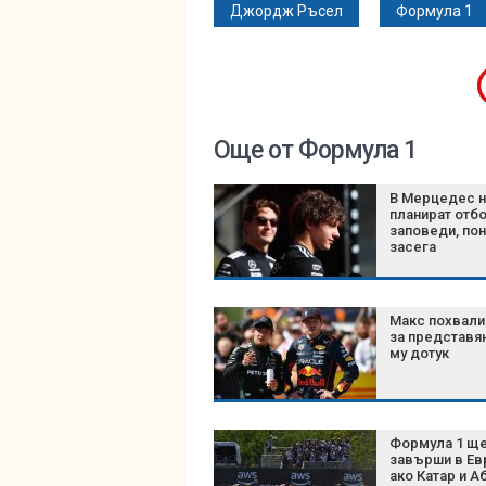
Джордж Ръсел
Формула 1
Още от Формула 1
В Мерцедес 
планират отб
заповеди, по
засега
Макс похвали
за представя
му дотук
Формула 1 щ
завърши в Ев
ако Катар и А