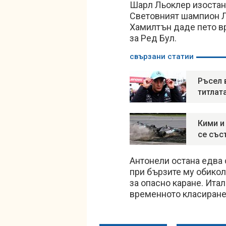
Шарл Льоклер изостана
Световният шампион Л
Хамилтън даде пето в
за Ред Бул.
свързани статии
Ръсел 
титлат
Кими и
се със
Антонели остана едва 
при бързите му обикол
за опасно каране. Ита
временното класиране