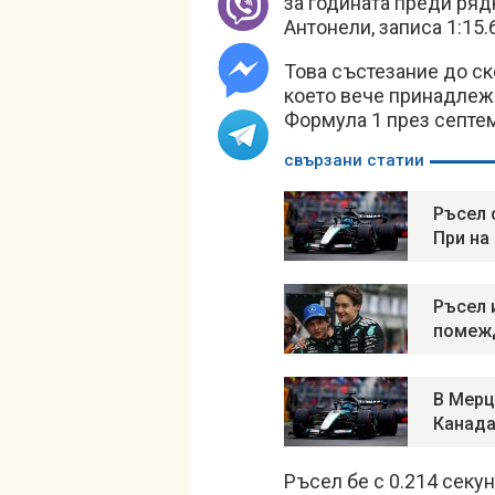
за годината преди ря
Антонели, записа 1:15
Това състезание до ск
което вече принадлежи
Формула 1 през септе
свързани статии
Ръсел 
При на
Ръсел 
помеж
В Мерц
Канад
Ръсел бе с 0.214 секу