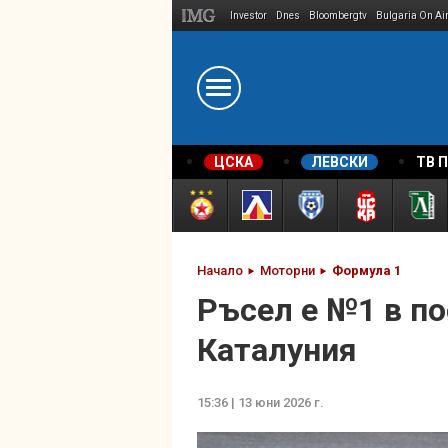
Investor
Dnes
Bloombergtv
Bulgaria On Ai
Megavselena.bg
ЦСКА
ЛЕВСКИ
ТВ 
Начало
Моторни
Формула 1
Ръсел е №1 в по
Каталуния
15:36 | 13 юни 2026 г.