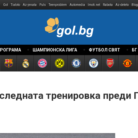
r
Gol
Tialoto
Az-jenata
Puls
Teenproblem
Automedia
Imoti.net
Rabota
Az-deteto
Blog
ПРОГРАМА
ШАМПИОНСКА ЛИГА
ФУТБОЛ СВЯТ
БГ
следната тренировка преди Г