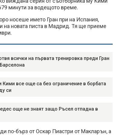
дко виждана серия от съотборника му Кими
.679 минути за водещото време.
оро носеше името Гран при на Испания,
 на новата писта в Мадрид. Тя ще приеме
мври.
отвя всички на първата тренировка преди Гран
 Барселона
и Кими все още са без ограничение в борбата
ду си
едес още не знаят защо Ръсел отпадна в
а
нди по-бърз от Оскар Пиастри от Макларън, а