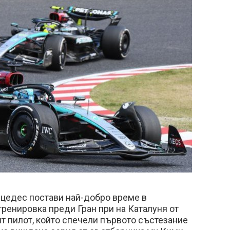
едес постави най-добро време в
ренировка преди Гран при на Каталуня от
т пилот, който спечели първото състезание