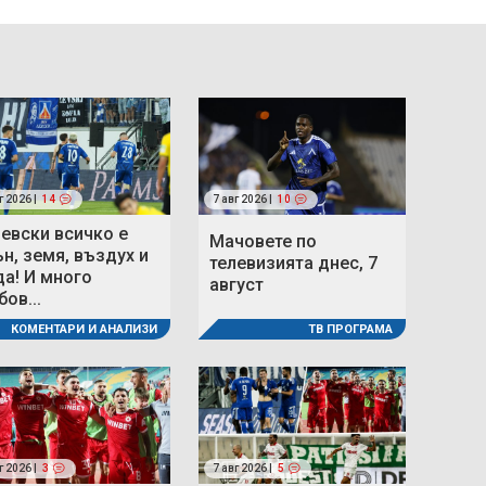
г 2026 |
14
7 авг 2026 |
10
Левски всичко е
Мачовете по
ън, земя, въздух и
телевизията днес, 7
да! И много
август
ов...
ТВ ПРОГРАМА
КОМЕНТАРИ И АНАЛИЗИ
г 2026 |
3
7 авг 2026 |
5