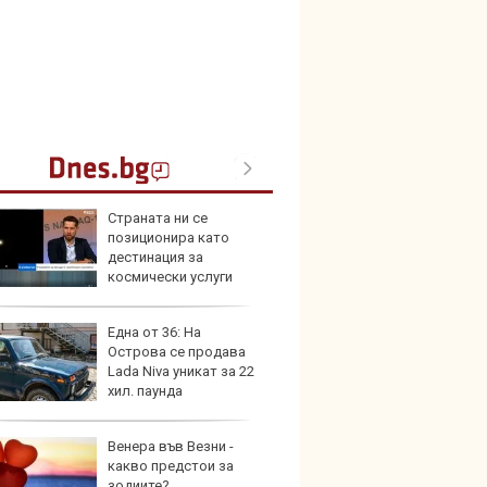
Страната ни се
Toyota
позиционира като
999 9
дестинация за
търси
космически услуги
Една от 36: На
Защо 
Острова се продава
остав
Lada Niva уникат за 22
жегат
хил. паунда
Венера във Везни -
Автом
какво предстои за
под з
зодиите?
на дв