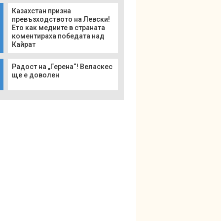
Казахстан призна
превъзходството на Левски!
Ето как медиите в страната
коментираха победата над
Кайрат
Радост на „Герена“! Веласкес
ще е доволен