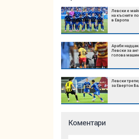
Левски е май
на късните п
в Европа
Араби надцак
Левски за ан
голова машин
Левски трепе
за Евертон Ба
Коментари