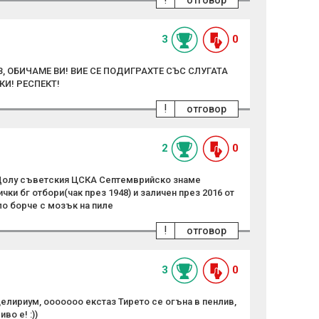
отговор
3
0
 ОБИЧАМЕ ВИ! ВИЕ СЕ ПОДИГРАХТЕ СЪС СЛУГАТА
КИ! РЕСПЕКТ!
!
отговор
2
0
 Долу съветския ЦСКА Септемврийско знаме
ки бг отбори(чак през 1948) и заличен през 2016 от
ло борче с мозък на пиле
!
отговор
3
0
елириум, ооооооо екстаз Тирето се огъна в пенлив,
во е! :))