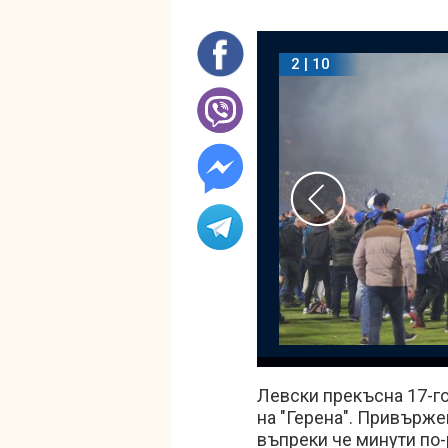
2 | 10
Левски прекъсна 17-г
на "Герена". Привърже
въпреки че минути по-