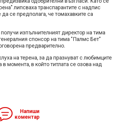
предизвика одобрителни възгласи. Като се
ерена" липсваха транспарантите с надпис
 да се предполага, че томахавките са
о получи изпълнителният директор на тима
генералния спонсор на тима "Палмс Бет"
оговорена предварително.
луха на терена, за да празнуват с любимците
 в момента, в който титлата се озова над
Напиши
коментар