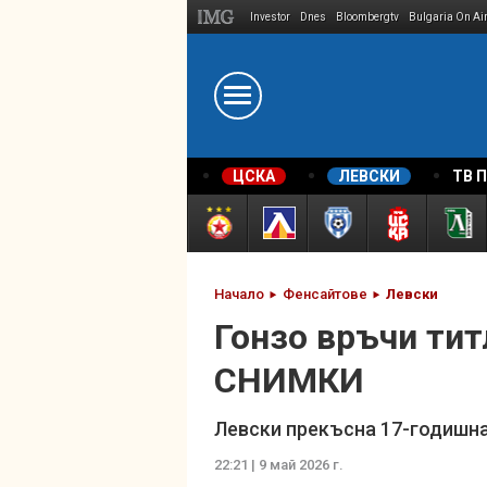
Investor
Dnes
Bloombergtv
Bulgaria On Ai
Megavselena.bg
ЦСКА
ЛЕВСКИ
ТВ 
Начало
Фенсайтове
Левски
Гонзо връчи тит
СНИМКИ
Левски прекъсна 17-годишна
22:21 | 9 май 2026 г.