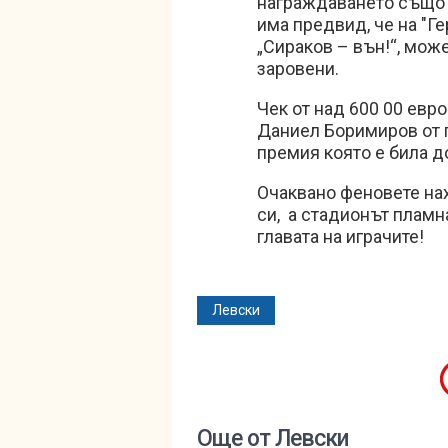
награждаването също 
има предвид, че на "Г
„Сираков – вън!“, може
заровени.
Чек от над 600 00 евр
Даниел Боримиров от 
премия която е била д
Очаквано феновете нах
си, а стадионът пламна
главата на играчите!
Левски
Още от Левски