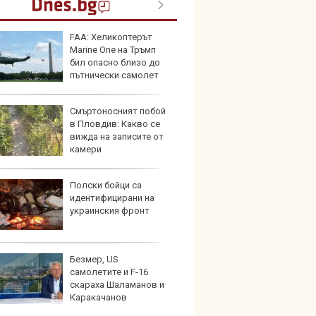
FAA: Хеликоптерът
Изост
Marine One на Тръмп
натру
бил опасно близо до
непла
пътнически самолет
Смъртоносният побой
Кратъ
в Пловдив: Какво се
дали 
вижда на записите от
работи
камери
Полски бойци са
25-те 
идентифицирани на
внесе
украинския фронт
през 
Безмер, US
Audi 
самолетите и F-16
с про
скараха Шаламанов и
луксо
Каракачанов
ново 