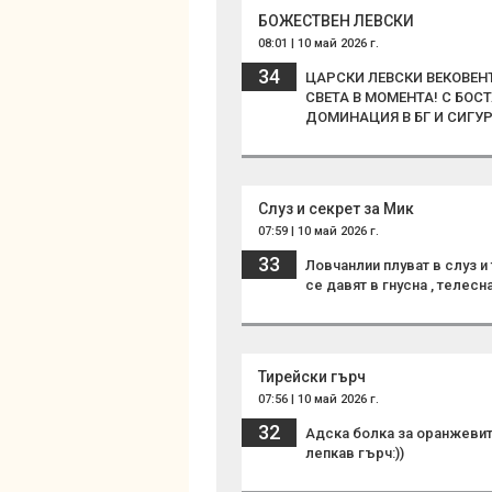
БОЖЕСТВЕН ЛЕВСКИ
08:01 | 10 май 2026 г.
34
ЦАРСКИ ЛЕВСКИ ВЕКОВЕНЪ
СВЕТА В МОМЕНТА! С БОС
ДОМИНАЦИЯ В БГ И СИГУ
Слуз и секрет за Мик
07:59 | 10 май 2026 г.
33
Ловчанлии плуват в слуз и 
се давят в гнусна , телесна
Тирейски гърч
07:56 | 10 май 2026 г.
32
Адска болка за оранжевит
лепкав гърч:))