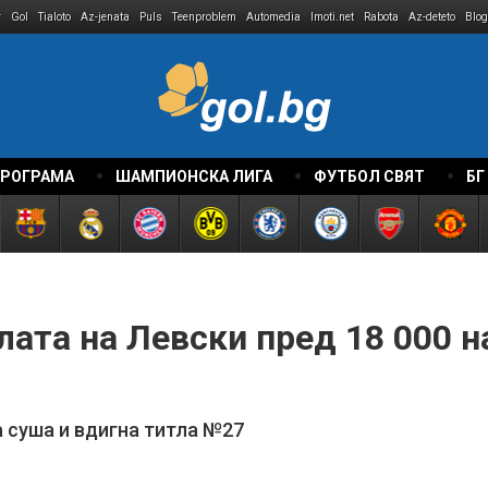
r
Gol
Tialoto
Az-jenata
Puls
Teenproblem
Automedia
Imoti.net
Rabota
Az-deteto
Blog
ПРОГРАМА
ШАМПИОНСКА ЛИГА
ФУТБОЛ СВЯТ
БГ
лата на Левски пред 18 000 на
 суша и вдигна титла №27