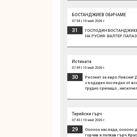
БОСТАНДЖИЕВ ОБИЧАМЕ
07:54 | 10 май 2026 г.
31
ГОСПОДИН БОСТАНДЖИЕВ,
НА РУСИЯ- ВАЛТЕР ПАПАЗ
Истината
07:49 | 10 май 2026 г.
30
Респект за евро Левски!
създаден последен от всич
трудно сричащо , нискоче
Тирейски гърч
07:45 | 10 май 2026 г.
29
Оооооо наслада, оооооо д
горчив и лепкав гърч.Краси