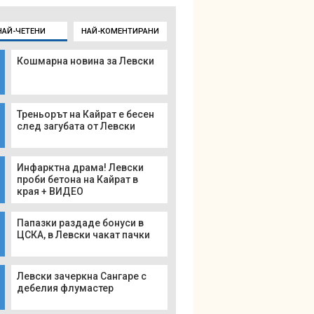
НАЙ-ЧЕТЕНИ
НАЙ-КОМЕНТИРАНИ
Кошмарна новина за Левски
Треньорът на Кайрат е бесен
след загубата от Левски
Инфарктна драма! Левски
проби бетона на Кайрат в
края + ВИДЕО
Папазки раздаде бонуси в
ЦСКА, в Левски чакат пачки
Левски зачеркна Сангаре с
дебелия флумастер