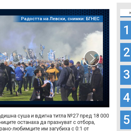
Радостта на Левски, снимки: БГНЕС
1
2
3
4
5
одишна суша и вдигна титла №27 пред 18 000
ниците останаха да празнуват с отбора,
рано-любимците им загубиха с 0:1 от