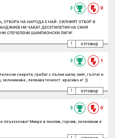
3
0
, ОТБОРА НА НАРОДА Е НАЙ- СИЛНИЯТ ОТБОР В
ТАНДЖИЕВ НИ ЧАКАТ ДЕСЕТИЛЕТИЯ НА СИНЯ
РНИ СПЕЧЕЛЕНИ ШАМПИОНСКИ ЛИГИ!
!
отговор
3
1
телесни секрети, гребат с пълни шепи, пият, гълтат и
, зеленикава , лепкава течност .красиво е! :))
!
отговор
3
0
е плъххххове! Микре в пенлив, горчив, зеленикав и
!