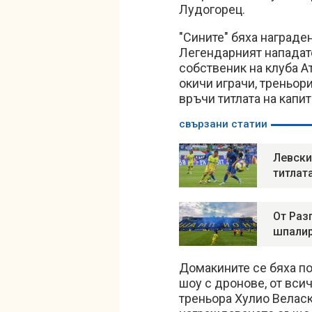
Лудогорец.
"Сините" бяха награде
Легендарният нападат
собственик на клуба А
окичи играчи, треньор
връчи титлата на капи
свързани статии
Левски
титлат
От Раз
шпалир
Домакините се бяха п
шоу с дронове, от вси
треньора Хулио Веласк