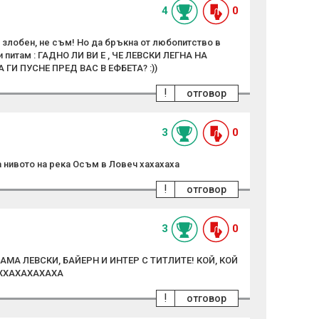
4
0
 злобен, не съм! Но да бръкна от любопитство в
ги питам : ГАДНО ЛИ ВИ Е , ЧЕ ЛЕВСКИ ЛЕГНА НА
ГИ ПУСНЕ ПРЕД ВАС В ЕФБЕТА? :))
!
отговор
3
0
нивото на река Осъм в Ловеч хахахаха
!
отговор
3
0
АМА ЛЕВСКИ, БАЙЕРН И ИНТЕР С ТИТЛИТЕ! КОЙ, КОЙ
ХХАХАХАХАХА
!
отговор