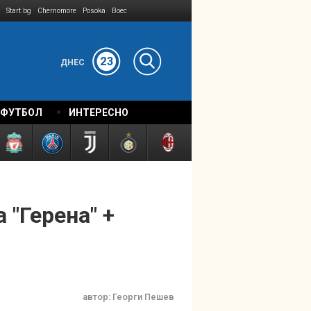
Start.bg
Chernomore
Posoka
Boec
23
ДНЕС
 ФУТБОЛ
ИНТЕРЕСНО
 "Герена" +
автор:
Георги Пешев