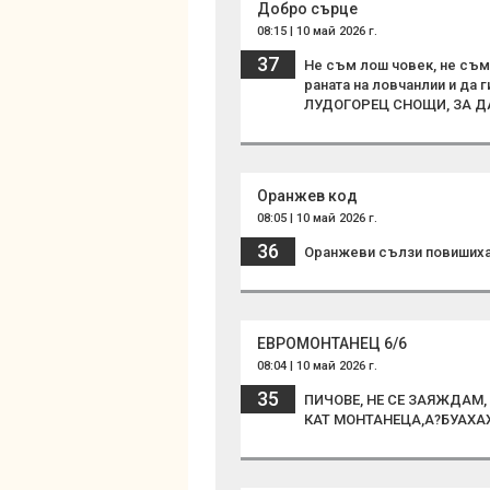
Добро сърце
08:15 | 10 май 2026 г.
37
Не съм лош човек, не съм
раната на ловчанлии и да 
ЛУДОГОРЕЦ СНОЩИ, ЗА ДА 
Оранжев код
08:05 | 10 май 2026 г.
36
Оранжеви сълзи повишиха 
ЕВРОМОНТАНЕЦ 6/6
08:04 | 10 май 2026 г.
35
ПИЧОВЕ, НЕ СЕ ЗАЯЖДАМ, 
КАТ МОНТАНЕЦА,А?БУАХА