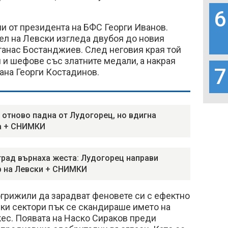
6
ни от президента на БФС Георги Иванов.
ел на Левски изгледа двубоя до новия
танас Бостанджиев. След неговия края той
и и шефове със златните медали, а накрая
7
тана Георги Костадинов.
 отново падна от Лудогорец, но вдигна
а + СНИМКИ
град върнаха жеста: Лудогорец направи
 на Левски + СНИМКИ
огрижили да зарадват феновете си с ефектно
чки сектори пък се скандираше името на
ес. Появата на Наско Сираков преди