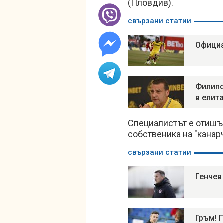
(Пловдив).
свързани статии
Официа
Филипо
в елит
Специалистът е отишъл
собственика на "канар
свързани статии
Генчев
Гръм! 