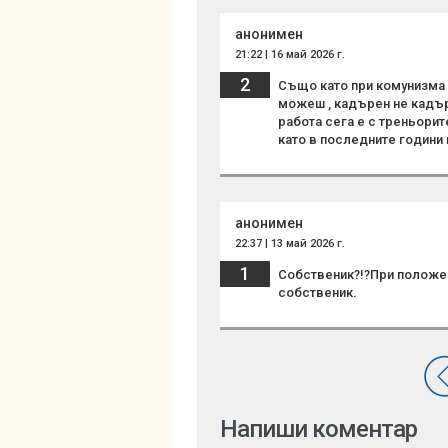
анонимен
21:22 | 16 май 2026 г.
2
Също като при комунизма 
можеш , кадърен не кадър
работа сега е с треньорите
като в последните години 
анонимен
22:37 | 13 май 2026 г.
1
Собственик?!?При положен
собственик.
Напиши коментар