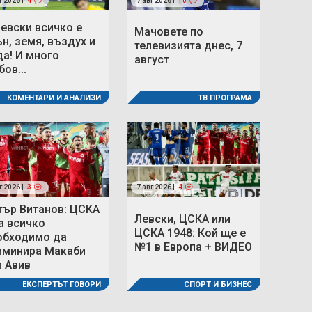
г 2026 |
4
7 авг 2026 |
10
Левски всичко е
Мачовете по
ън, земя, въздух и
телевизията днес, 7
да! И много
август
ов...
КОМЕНТАРИ И АНАЛИЗИ
ТВ ПРОГРАМА
г 2026 |
3
7 авг 2026 |
4
тър Витанов: ЦСКА
Левски, ЦСКА или
а всичко
ЦСКА 1948: Кой ще е
обходимо да
№1 в Европа + ВИДЕО
иминира Макаби
л Авив
СПОРТ И БИЗНЕС
ЕКСПЕРТЪТ ГОВОРИ