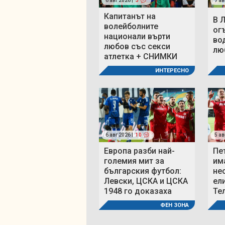
6 авг 2026 |
3
7 ав
Капитанът на
В 
волейболните
ог
национали върти
во
любов със секси
люб
атлетка + СНИМКИ
ИНТЕРЕСНО
6 авг 2026 |
10
5 ав
Европа разби най-
Пе
големия мит за
им
българския футбол:
не
Левски, ЦСКА и ЦСКА
ел
1948 го доказаха
Те
ФЕН ЗОНА