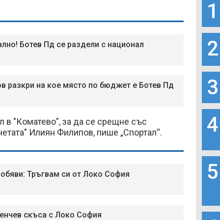
1
2
лно! Ботев Пд се раздели с национал
3
в разкри на кое място по бюджет е Ботев Пд
а
4
 в "Коматево", за да се срещне със
четата" Илиян Филипов, пише „Спортал“.
5
 обяви: Тръгвам си от Локо София
Генчев скъса с Локо София