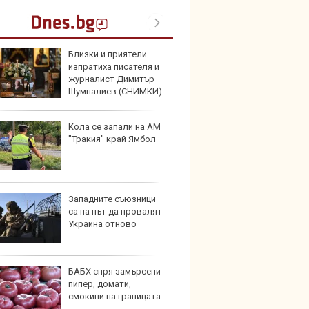
Близки и приятели
Защо 
изпратиха писателя и
остав
журналист Димитър
жегат
Шумналиев (СНИМКИ)
Кола се запали на АМ
Автом
"Тракия" край Ямбол
под з
на дв
Западните съюзници
Карав
са на път да провалят
най-г
Украйна отново
недос
елект
БАБХ спря замърсени
Merce
пипер, домати,
Door 
смокини на границата
бензи