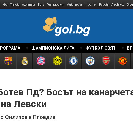
r
Gol
Tialoto
Az-jenata
Puls
Teenproblem
Automedia
Imoti.net
Rabota
Az-deteto
Blog
ПРОГРАМА
ШАМПИОНСКА ЛИГА
ФУТБОЛ СВЯТ
БГ
Ботев Пд? Босът на канарчет
 на Левски
 с Филипов в Пловдив