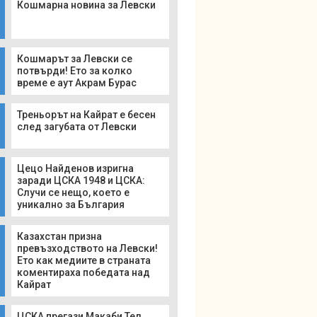
Кошмарна новина за Левски
Кошмарът за Левски се
потвърди! Ето за колко
време е аут Акрам Бурас
Треньорът на Кайрат е бесен
след загубата от Левски
Цецо Найденов изригна
заради ЦСКА 1948 и ЦСКА:
Случи се нещо, което е
уникално за България
Казахстан призна
превъзходството на Левски!
Ето как медиите в страната
коментираха победата над
Кайрат
ЦСКА прегази Макаби Тел