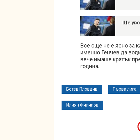
Ще уво
Все още не е ясно за к
именно Генчев да вод
вече имаше кратък пре
година.
Ботев Пловдив
Първа лига
Илиян Филипов