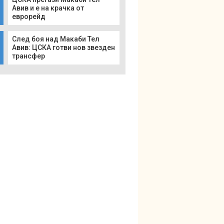
Авив и е на крачка от
еврорейд
След боя над Макаби Тел
Авив: ЦСКА готви нов звезден
трансфер