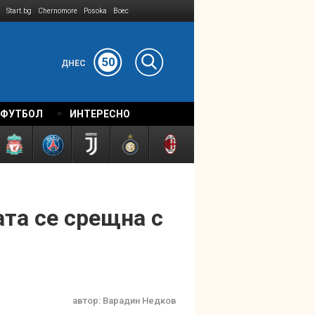
Start.bg
Chernomore
Posoka
Boec
50
ДНЕС
 ФУТБОЛ
ИНТЕРЕСНО
ата се срещна с
автор:
Варадин Недков