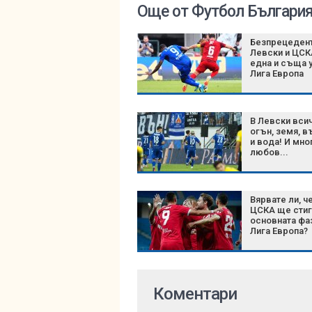
Още от Футбол Българи
Безпрецедент
Левски и ЦСК
една и съща у
Лига Европа
В Левски вси
огън, земя, в
и вода! И мно
любов...
Вярвате ли, ч
ЦСКА ще стиг
основната фа
Лига Европа?
Коментари