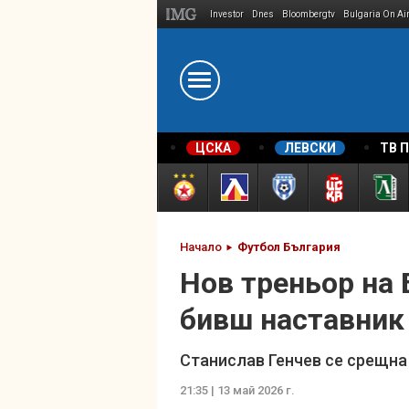
Investor
Dnes
Bloombergtv
Bulgaria On Ai
Megavselena.bg
ЦСКА
ЛЕВСКИ
ТВ 
Начало
Футбол България
Нов треньор на 
бивш наставник
Станислав Генчев се срещна
21:35 | 13 май 2026 г.