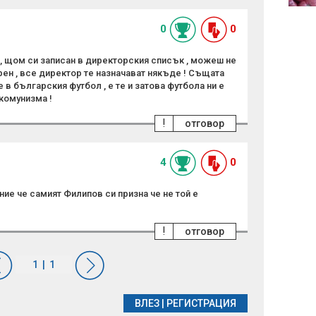
0
0
, щом си записан в директорския списък , можеш не
ен , все директор те назначават някъде ! Същата
 в българския футбол , е те и затова футбола ни е
комунизма !
!
отговор
4
0
ие че самият Филипов си призна че не той е
!
отговор
ВЛЕЗ
|
РЕГИСТРАЦИЯ