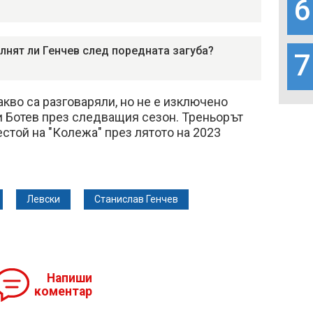
6
лнят ли Генчев след поредната загуба?
7
акво са разговаряли, но не е изключено
и Ботев през следващия сезон. Треньорът
стой на "Колежа" през лятото на 2023
Левски
Станислав Генчев
Напиши
коментар