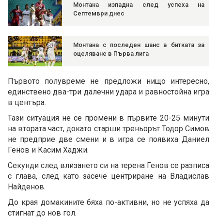
Монтана изпадна след успеха на
Септември днес
Монтана с последен шанс в битката за
оцеляване в Първа лига
Първото полувреме не предложи нищо интересно,
единствено два-три далечни удара и равностойна игра
в центъра.
Тази ситуация не се промени в първите 20-25 минути
на втората част, докато старши треньорът Тодор Симов
не предприе две смени и в игра се появиха Даниел
Генов и Касим Хаджи.
Секунди след влизането си на терена Генов се разписа
с глава, след като засече центриране на Владислав
Найденов.
До края домакините бяха по-активни, но не успяха да
стигнат до нов гол.