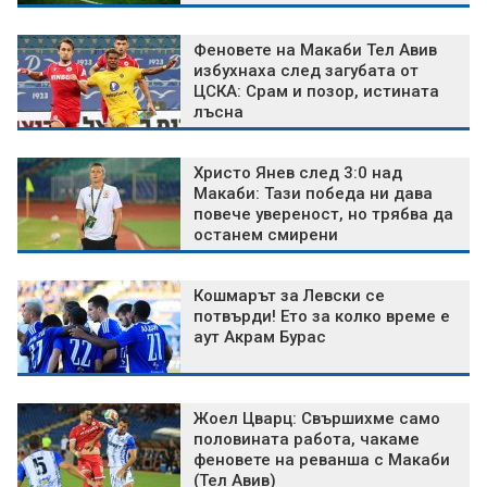
Феновете на Макаби Тел Авив
избухнаха след загубата от
ЦСКА: Срам и позор, истината
лъсна
Христо Янев след 3:0 над
Макаби: Тази победа ни дава
повече увереност, но трябва да
останем смирени
Кошмарът за Левски се
потвърди! Ето за колко време е
аут Акрам Бурас
Жоел Цварц: Свършихме само
половината работа, чакаме
феновете на реванша с Макаби
(Тел Авив)