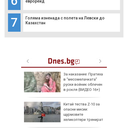
6
еврорейд
7
Голяма изненада с полета на Левски до
Казахстан
еги: Как
За наказание: Пратиха
в “месомелачката”
да
руски войник облечен
 хората?
в рокля (ВИДЕО 16+)
Китай тества Z-10 за
опасни мисии:
щурмовите
хеликоптери тренират
полети под радара