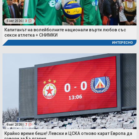
6 авг 2026 |
3
Капитанът на волейболните национали върти любов със
секси атлетка + СНИМКИ
ИНТЕРЕСНО
6 авг 2026 |
7
Крайно време беше! Левски и ЦСКА отново карат Европа да
говори за България