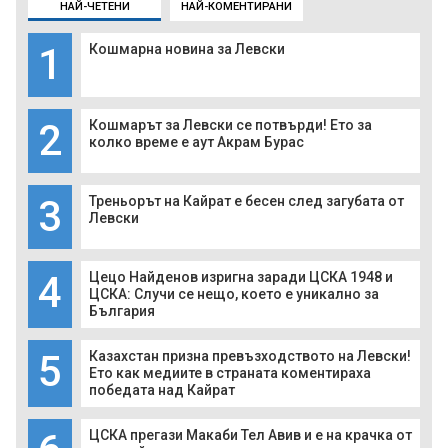
НАЙ-ЧЕТЕНИ
НАЙ-КОМЕНТИРАНИ
1
Кошмарна новина за Левски
2
Кошмарът за Левски се потвърди! Ето за
колко време е аут Акрам Бурас
3
Треньорът на Кайрат е бесен след загубата от
Левски
4
Цецо Найденов изригна заради ЦСКА 1948 и
ЦСКА: Случи се нещо, което е уникално за
България
5
Казахстан призна превъзходството на Левски!
Ето как медиите в страната коментираха
победата над Кайрат
ЦСКА прегази Макаби Тел Авив и е на крачка от