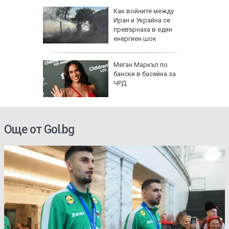
Как войните между
Иран и Украйна се
превърнаха в един
енергиен шок
о се
Меган Маркъл по
кво
бански в басейна за
оти
ЧРД
Още от Gol.bg