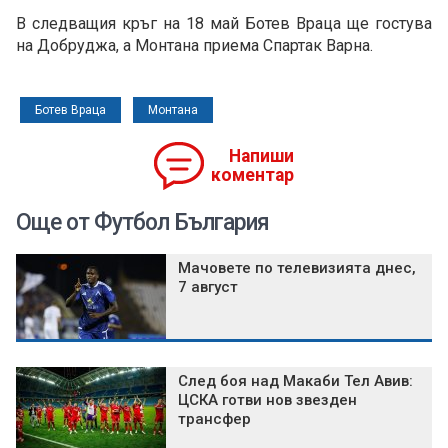
В следващия кръг на 18 май Ботев Враца ще гостува
на Добруджа, а Монтана приема Спартак Варна.
Ботев Враца
Монтана
Напиши
коментар
Още от Футбол България
Мачовете по телевизията днес,
7 август
След боя над Макаби Тел Авив:
ЦСКА готви нов звезден
трансфер