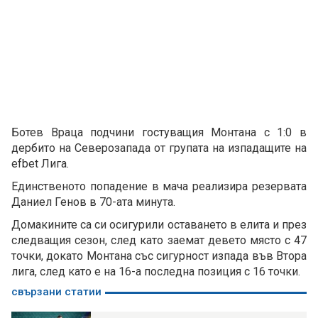
Ботев Враца подчини гостуващия Монтана с 1:0 в
дербито на Северозапада от групата на изпадащите на
efbet Лига.
Единственото попадение в мача реализира резервата
Даниел Генов в 70-ата минута.
Домакините са си осигурили оставането в елита и през
следващия сезон, след като заемат девето място с 47
точки, докато Монтана със сигурност изпада във Втора
лига, след като е на 16-а последна позиция с 16 точки.
свързани статии