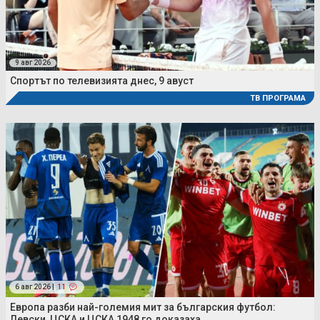
9 авг 2026
Спортът по телевизията днес, 9 авуст
ТВ ПРОГРАМА
6 авг 2026 |
11
Европа разби най-големия мит за българския футбол:
Левски, ЦСКА и ЦСКА 1948 го доказаха