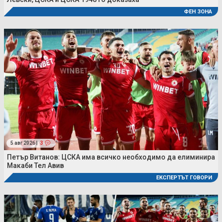
ФЕН ЗОНА
5 авг 2026 |
3
Петър Витанов: ЦСКА има всичко необходимо да елиминира
Макаби Тел Авив
ЕКСПЕРТЪТ ГОВОРИ