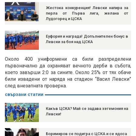
Жестока конкуренция! Левски напира за
перла от Първа лига, желана от
Лудогорец и ЦСКА
Еуфория и награда! Допълнителен бонус в
Левски за боя над ЦСКА
Около 400 униформени са били разпределени
първоначално да охраняват вечното дерби в събота,
което завърши 2:0 за сините. Около 25% от тях обаче
били извадени от наряда на стадион “Васил Левски”
след внезапната проверка.
свързани статии
Какъв ЦСКА? Май се задава хегемония на
Левски!
Боримиров се подигра с ЦСКА и се ядоса