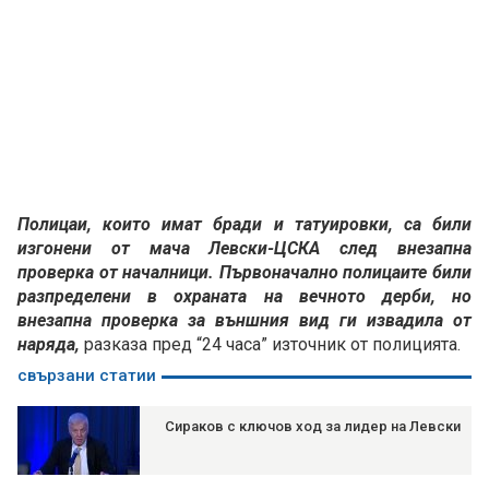
Полицаи, които имат бради и татуировки, са били
изгонени от мача Левски-ЦСКА след внезапна
проверка от началници. Първоначално полицаите били
разпределени в охраната на вечното дерби, но
внезапна проверка за външния вид ги извадила от
наряда,
разказа пред “24 часа” източник от полицията.
свързани статии
Сираков с ключов ход за лидер на Левски