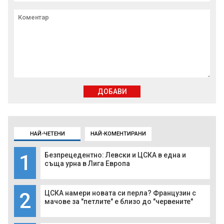
ДОБАВИ
НАЙ-ЧЕТЕНИ
НАЙ-КОМЕНТИРАНИ
1
Безпрецедентно: Левски и ЦСКА в една и
съща урна в Лига Европа
2
ЦСКА намери новата си перла? Французин с
мачове за "петлите" е близо до "червените"