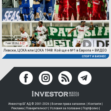
7 авг 2026 |
5
Левски, ЦСКА или ЦСКА 1948: Кой ще е №1 в Европа + ВИДЕО
СПОРТ И БИЗНЕС
Инвестор.БГ АД © 2001-2026 | Всички права запазени. |
Контакти
|
Реклама
|
Поверителност
|
Условия за ползване
|
Портфолио
|