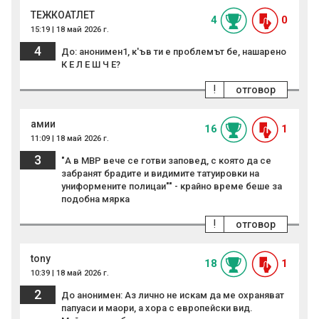
ТЕЖКОАТЛЕТ
4
0
15:19 | 18 май 2026 г.
4
До: анонимен1, к'ъв ти е проблемът бе, нашарено
К Е Л Е Ш Ч Е?
!
отговор
амии
16
1
11:09 | 18 май 2026 г.
3
"А в МВР вече се готви заповед, с която да се
забранят брадите и видимите татуировки на
униформените полицаи"" - крайно време беше за
подобна мярка
!
отговор
tony
18
1
10:39 | 18 май 2026 г.
2
До анонимен: Аз лично не искам да ме охраняват
папуаси и маори, а хора с европейски вид.