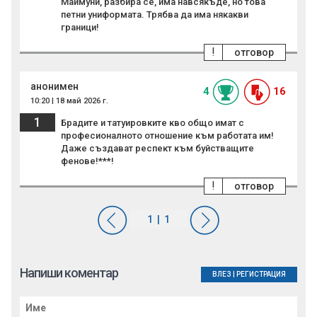
Маймуни, разбира се, има навсякъде, но това
петни униформата. Трябва да има някакви
граници!
!
отговор
анонимен
4
16
10:20 | 18 май 2026 г.
1
Брадите и татуировките кво общо имат с
професионалното отношение към работата им!
Даже създават респект към буйстващите
фенове!***!
!
отговор
Напиши коментар
ВЛЕЗ
|
РЕГИСТРАЦИЯ