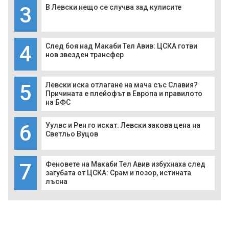
3
В Левски нещо се случва зад кулисите
4
След боя над Макаби Тел Авив: ЦСКА готви
нов звезден трансфер
5
Левски иска отлагане на мача със Славия?
Причината е плейофът в Европа и правилото
на БФС
6
Уулвс и Рен го искат: Левски закова цена на
Светльо Вуцов
7
Феновете на Макаби Тел Авив избухнаха след
загубата от ЦСКА: Срам и позор, истината
лъсна