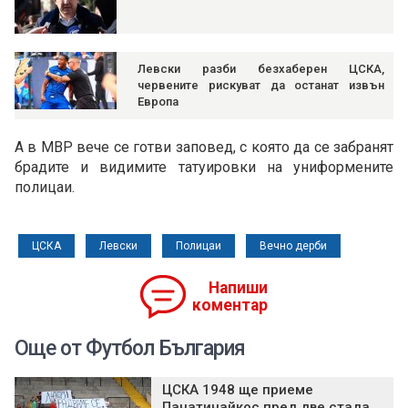
Левски разби безхаберен ЦСКА,
червените рискуват да останат извън
Европа
А в МВР вече се готви заповед, с която да се забранят
брадите и видимите татуировки на униформените
полицаи.
ЦСКА
Левски
Полицаи
Вечно дерби
Напиши
коментар
Още от Футбол България
ЦСКА 1948 ще приеме
Панатинайкос пред две стада