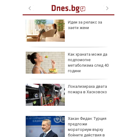
езопасно
Идеи за релакс за
рлеж
заети жени
равим,
Как храната може да
ичната
подпомогне
жбина
метаболизма след 40
години
артофи
Локализираха двата
кашкавал
пожара в Хасковско
: Как да
Хакан Фидан: Турция
пасните
предложи
мораториум върху
бойните действия в