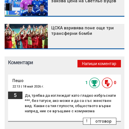
закова цена на Светльо Вуцов
ЦСКА взривява поне още три
трансферни бомби
Коментари
Напиши коментар
Пешо
1
0
22:13 | 18 май 2026 г.
5
Да, трябва да изглеждат като гладко избръснати
***, без татуси, ако може и да са със женствен
вид. Какви са тия глупости, обществото върви
напред, ние се връщаме с комунизма
!
отговор