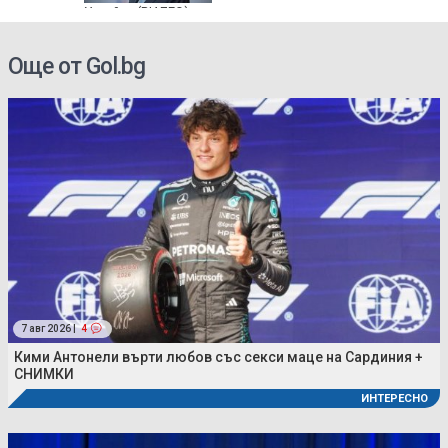
Украйна (ВИДЕО)
Още от Gol.bg
7 авг 2026 |
4
Кими Антонели върти любов със секси маце на Сардиния +
СНИМКИ
ИНТЕРЕСНО