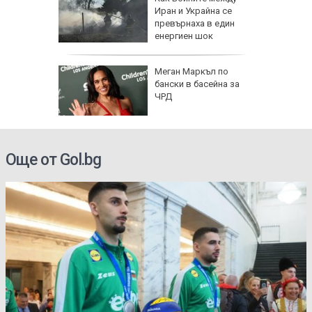
Иран и Украйна се
превърнаха в един
енергиен шок
Меган Маркъл по
бански в басейна за
ЧРД
Още от Gol.bg