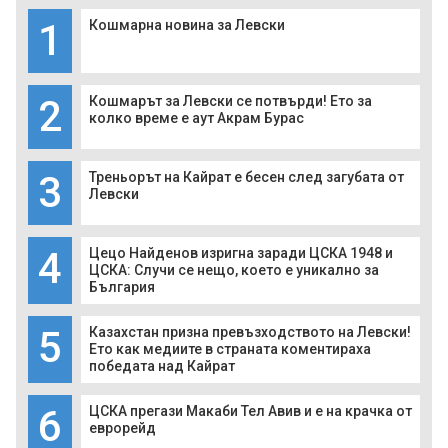
1
Кошмарна новина за Левски
2
Кошмарът за Левски се потвърди! Ето за
колко време е аут Акрам Бурас
3
Треньорът на Кайрат е бесен след загубата от
Левски
4
Цецо Найденов изригна заради ЦСКА 1948 и
ЦСКА: Случи се нещо, което е уникално за
България
5
Казахстан призна превъзходството на Левски!
Ето как медиите в страната коментираха
победата над Кайрат
6
ЦСКА прегази Макаби Тел Авив и е на крачка от
еврорейд