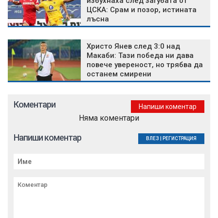
избухнаха след загубата от
ЦСКА: Срам и позор, истината
лъсна
Христо Янев след 3:0 над
Макаби: Тази победа ни дава
повече увереност, но трябва да
останем смирени
Коментари
Напиши коментар
Няма коментари
Напиши коментар
ВЛЕЗ
|
РЕГИСТРАЦИЯ