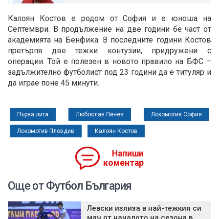
Калоян Костов е родом от София и е юноша на
Септември. В продължение на две години бе част от
академията на Бенфика. В последните години Костов
претърпя две тежки контузии, придружени с
операции. Той е полезен в новото правило на БФС –
задължително футболист под 23 години да е титуляр и
да играе поне 45 минути.
Първа лига
Любослав Пенев
Локомотив София
Локомотив Пловдив
Калоян Костов
Напиши
коментар
Още от Футбол България
Левски излиза в най-тежкия си
мач от началото на сезона в