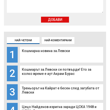
ДОБАВИ
НАЙ-ЧЕТЕНИ
НАЙ-КОМЕНТИРАНИ
1
Кошмарна новина за Левски
2
Кошмарът за Левски се потвърди! Ето за
колко време е аут Акрам Бурас
3
Треньорът на Кайрат е бесен след загубата от
Левски
Цецо Найденов изригна заради ЦСКА 1948 и