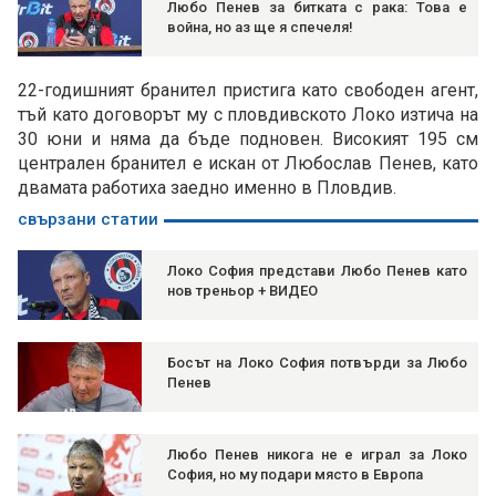
Любо Пенев за битката с рака: Това е
война, но аз ще я спечеля!
22-годишният бранител пристига като свободен агент,
тъй като договорът му с пловдивското Локо изтича на
30 юни и няма да бъде подновен. Високият 195 см
централен бранител е искан от Любослав Пенев, като
двамата работиха заедно именно в Пловдив.
свързани статии
Локо София представи Любо Пенев като
нов треньор + ВИДЕО
Босът на Локо София потвърди за Любо
Пенев
Любо Пенев никога не е играл за Локо
София, но му подари място в Европа