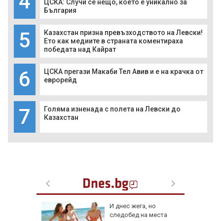
4
ЦСКА: Случи се нещо, което е уникално за
България
5
Казахстан призна превъзходството на Левски!
Ето как медиите в страната коментираха
победата над Кайрат
6
ЦСКА прегази Макаби Тел Авив и е на крачка от
еврорейд
7
Голяма изненада с полета на Левски до
Казахстан
 август
И днес жега, но
следобед на места