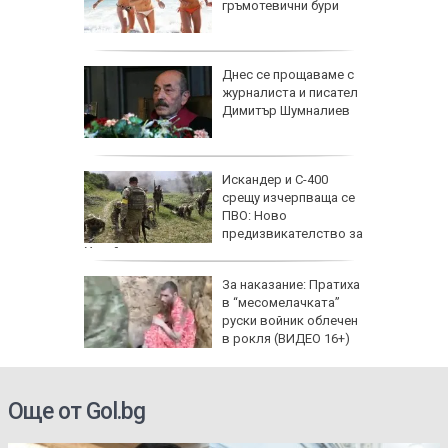
и важни
гръмотевични бури
одиите
збра
Днес се прощаваме с
I
журналиста и писател
Димитър Шумналиев
еги: Как
Искандер и С-400
срещу изчерпваща се
да
ПВО: Ново
 хората?
предизвикателство за
Украйна
За наказание: Пратиха
в “месомелачката”
руски войник облечен
в рокля (ВИДЕО 16+)
Още от Gol.bg