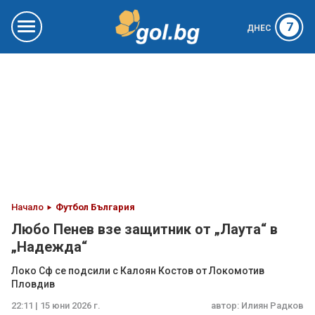
7
ДНЕС
Начало
Футбол България
Любо Пенев взе защитник от „Лаута“ в
„Надежда“
Локо Сф се подсили с Калоян Костов от Локомотив
Пловдив
22:11 | 15 юни 2026 г.
автор:
Илиян Радков