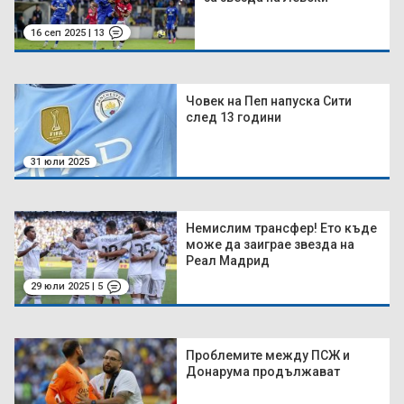
16 сеп 2025 | 13
Човек на Пеп напуска Сити
след 13 години
31 юли 2025
Немислим трансфер! Ето къде
може да заиграе звезда на
Реал Мадрид
29 юли 2025 | 5
Проблемите между ПСЖ и
Донарума продължават