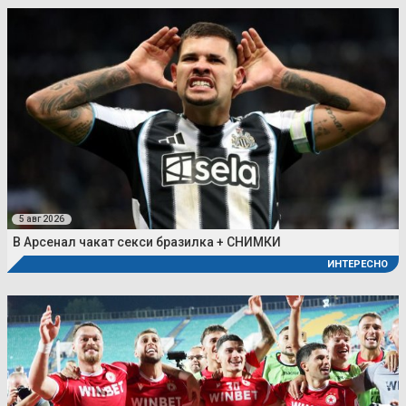
5 авг 2026
В Арсенал чакат секси бразилка + СНИМКИ
ИНТЕРЕСНО