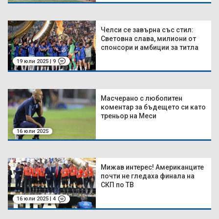
Челси се завърна със стил:
Световна слава, милиони от
спонсори и амбиции за титла
19 юли 2025 | 9
Масчерано с любопитен
коментар за бъдещето си като
треньор на Меси
16 юли 2025
Мижав интерес! Американците
почти не гледаха финала на
СКП по ТВ
16 юли 2025 | 4