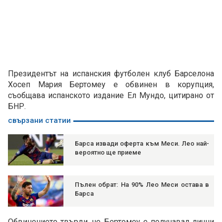
Президентът на испанския футболен клуб Барселона
Хосеп Мария Бертомеу е обвинен в корупция,
съобщава испанското издание Ел Мундо, цитирано от
БНР.
свързани статии
Барса извади оферта към Меси. Лео най-
вероятно ще приеме
Пълен обрат: На 90% Лео Меси остава в
Барса
Обвинението твърди, че Бертомеу е получавал лични