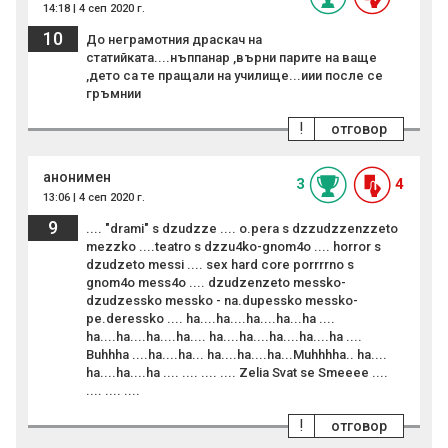
14:18 | 4 сеп 2020 г.
10
До неграмотния драскач на
статийката....нъппанар ,върни парите на ваще
,дето са те пращали на училище...иии после се
гръмнии
!
отговор
анонимен
3
4
13:06 | 4 сеп 2020 г.
9
.... "drami" s dzudzze .... o.pera s dzzudzzenzzeto
mezzko ....teatro s dzzu4ko-gnom4o .... horror s
dzudzeto messi .... sex hard core porrrrno s
gnom4o mess4o .... dzudzenzeto messko-
dzudzessko messko - na.dupessko messko-
pe.deressko .... ha....ha....ha....ha...ha ....
ha....ha....ha....ha.... ha....ha....ha....ha....ha ....
Buhhha ....ha....ha... ha....ha....ha...Muhhhha.. ha....
ha....ha....ha .... .... .... .... Zelia Svat se Smeeee ....
.... .... ....
!
отговор