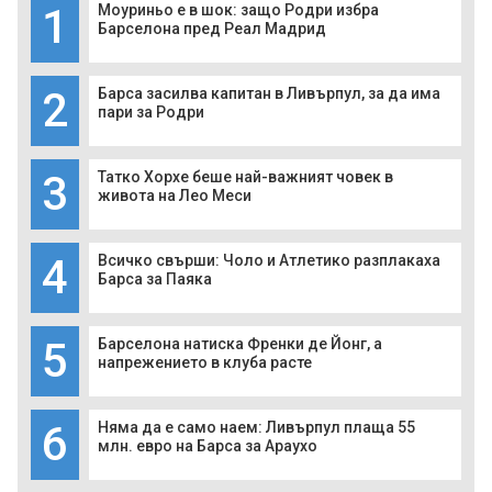
1
Моуриньо е в шок: защо Родри избра
Барселона пред Реал Мадрид
2
Барса засилва капитан в Ливърпул, за да има
пари за Родри
3
Татко Хорхе беше най-важният човек в
живота на Лео Меси
4
Всичко свърши: Чоло и Атлетико разплакаха
Барса за Паяка
5
Барселона натиска Френки де Йонг, а
напрежението в клуба расте
6
Няма да е само наем: Ливърпул плаща 55
млн. евро на Барса за Араухо