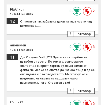
РЕАЛист
0
2
15:14 | 4 сеп 2020 г.
12
От погнуса чак забравих да си напиша името над
коментара.....
!
отговор
анонимен
0
3
15:13 | 4 сеп 2020 г.
11
До: Същият "ваЩЕ"?? Присмял се хърбел на
щърбел е твоето. По темата: всячески се
опитват да очернят Бартомеу, за да замажат
факта, че меско се опитва да извива ръце и да се
оправдава с ръководството. Много гнусно и
подмолно от страна на недорасляка от
пампасите, много. Отвратен съм!
!
отговор
Същият
2
0