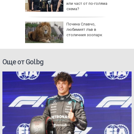
АЩ да
или част от по-голяма
схема?
ве
Почина Славчо,
и
любимият лъв в
фантино
столичния зоопарк
тавка
Още от Gol.bg