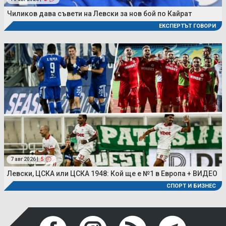
Чиликов дава съвети на Левски за нов бой по Кайрат
ЕКСПЕРТЪТ ГОВОРИ
7 авг 2026 |
5
Левски, ЦСКА или ЦСКА 1948: Кой ще е №1 в Европа + ВИДЕО
СПОРТ И БИЗНЕС