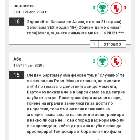
анонимен
0
0
07:41 | 24 апр 2024 г.
16
Здравейте! Казвам се Алина, съм на 21 години)
Започвам SEX модел 18+) Обичам да ме снимат
гола) Моля, оценете снимките ми на ---> NU21.***
!
отговор
Абе
2
1
17:57 | 4 сеп 2020 г.
15
Гледам Бартомеу има фенове тук, и "случайно" те
са фенове на Реал. Малко странно, не мислите
ли? И по темата: с действията си до момента,
Бартомеу показва че е в Барса само за да затрие
клуба от вътре. Лоши трансфери за много пари,
гонене на играчи и заненяйки ги за доста по
възрастни, тези съмнителни плащания на
агенции, назначаване на посредствени треньори
и какво ли още не. Това според вас нормално ли
е за президент, който държи на клуба и иска да
просперира? Той докара отбора почти до фалит.