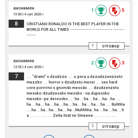
анонимен
1
5
13:00 | 4 сеп 2020 г.
8
CRISTIANO RONALDO IS THE BEST PLAYER IN THE
WORLD FOR ALL TIMES -------------- ------------- -------
------
!
отговор
анонимен
2
3
12:55 | 4 сеп 2020 г.
7
.... "drami" s dzudzze .... o.pera a dzzudzzenzzeto
mezzko .... horror s dzudzeto messi .... sex hard
core porrrrno s gnom4o mess4o .... dzudzenzeto
messko-dzudzessko messko - na.dupessko
messko- pe.deressko .... ha....ha....ha....ha...ha ....
ha....ha....ha....ha....ha....ha....ha....ha....ha .... Buhhha
....ha....ha...ha....ha....ha...Muhhhha..ha....ha....ha....h
a .... .... .... .... Zelia Svat se Smeeee .... .... .... ....
!
отговор