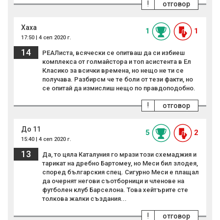
!
отговор
Хаха
1
1
17:50 | 4 сеп 2020 г.
14
РЕАЛиста, всячески се опитваш да си избиеш
комплекса от голмайстора и топ асистента в Ел
Класико за всички времена, но нещо не ти се
получава. Разбирсм че те боли от тези факти, но
се опитай да измислиш нещо по правдоподобно.
!
отговор
До 11
5
2
15:40 | 4 сеп 2020 г.
13
Да, то цяла Каталуния го мрази този схемаджия и
тарикат на дребно Бартомеу, но Меси бил злодея,
според българския спец. Сигурно Меси е плащал
да очернят негови съотборници и членове на
футболен клуб Барселона. Това хейтърите сте
толкова жалки създания...
!
отговор