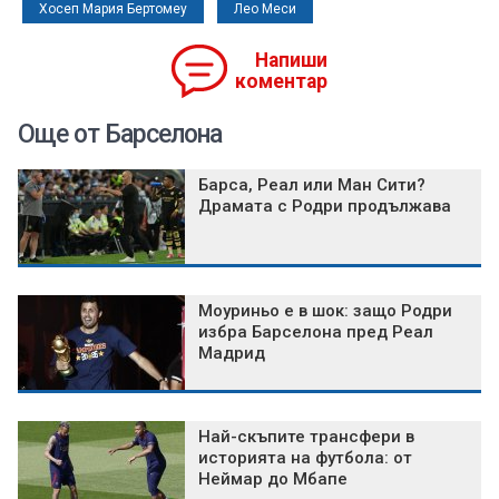
Хосеп Мария Бертомеу
Лео Меси
Напиши
коментар
Още от Барселона
Барса, Реал или Ман Сити?
Драмата с Родри продължава
Моуриньо е в шок: защо Родри
избра Барселона пред Реал
Мадрид
Най-скъпите трансфери в
историята на футбола: от
Неймар до Мбапе