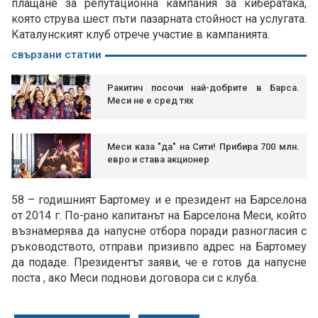
плащане за репутационна кампания за кибератака,
която струва шест пъти пазарната стойност на услугата.
Каталунският клуб отрече участие в кампанията.
свързани статии
Ракитич посочи най-добрите в Барса.
Меси не е сред тях
Меси каза "да" на Сити! Прибира 700 млн.
евро и става акционер
58 – годишният Бартомеу и е президент на Барселона
от 2014 г. По-рано капитанът на Барселона Меси, който
възнамерява да напусне отбора поради разногласия с
ръководството, отправи призивпо адрес на Бартомеу
да подаде. Президентът заяви, че е готов да напусне
поста , ако Меси поднови договора си с клуба.