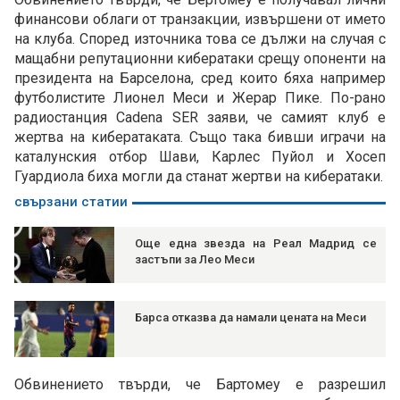
финансови облаги от транзакции, извършени от името
на клуба. Според източника това се дължи на случая с
мащабни репутационни кибератаки срещу опоненти на
президента на Барселона, сред които бяха например
футболистите Лионел Меси и Жерар Пике. По-рано
радиостанция Cadena SER заяви, че самият клуб е
жертва на кибератаката. Също така бивши играчи на
каталунския отбор Шави, Карлес Пуйол и Хосеп
Гуардиола биха могли да станат жертви на кибератаки.
свързани статии
Още една звезда на Реал Мадрид се
застъпи за Лео Меси
Барса отказва да намали цената на Меси
Обвинението твърди, че Бартомеу е разрешил