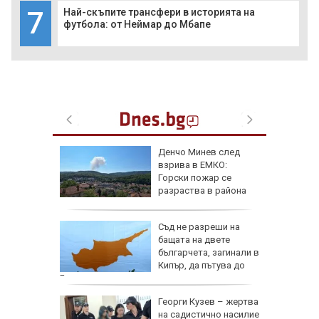
7
Най-скъпите трансфери в историята на
футбола: от Неймар до Мбапе
 Славчо
Денчо Минев след
ската
взрива в ЕМКО:
фия
Горски пожар се
разраства в района
Съд не разреши на
Русия
бащата на двете
българчета, загинали в
лан за
Кипър, да пътува до
България
де 21
Георги Кузев – жертва
йните
на садистично насилие