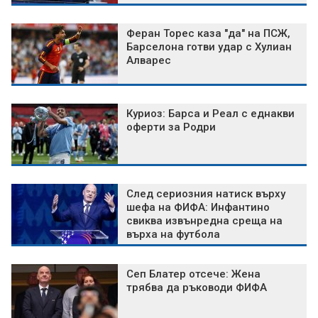
фаза
Феран Торес каза "да" на ПСЖ,
Барселона готви удар с Хулиан
Алварес
Куриоз: Барса и Реал с еднакви
оферти за Родри
След сериозния натиск върху
шефа на ФИФА: Инфантино
свиква извънредна среща на
върха на футбола
Сеп Блатер отсече: Жена
трябва да ръководи ФИФА