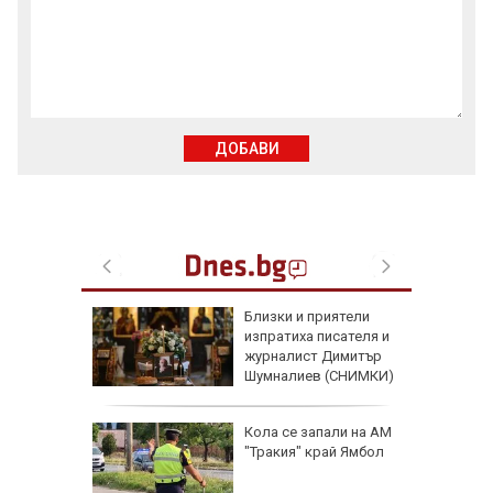
ДОБАВИ
 водоем
Близки и приятели
на
изпратиха писателя и
ко ниво
журналист Димитър
Шумналиев (СНИМКИ)
Кола се запали на АМ
а САЩ е
"Тракия" край Ямбол
кацането
кия