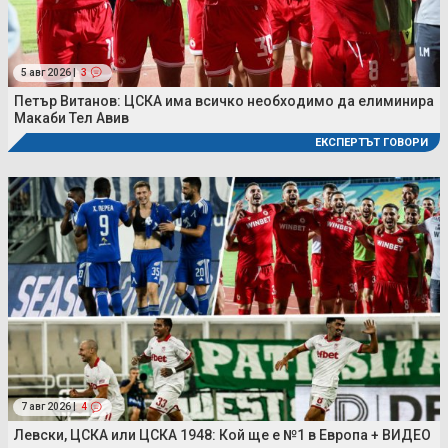
5 авг 2026 |
3
Петър Витанов: ЦСКА има всичко необходимо да елиминира
Макаби Тел Авив
ЕКСПЕРТЪТ ГОВОРИ
7 авг 2026 |
4
Левски, ЦСКА или ЦСКА 1948: Кой ще е №1 в Европа + ВИДЕО