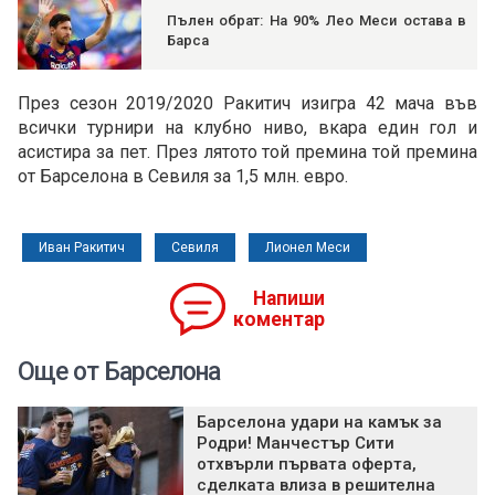
Пълен обрат: На 90% Лео Меси остава в
Барса
През сезон 2019/2020 Ракитич изигра 42 мача във
всички турнири на клубно ниво, вкара един гол и
асистира за пет. През лятото той премина той премина
от Барселона в Севиля за 1,5 млн. евро.
Иван Ракитич
Севиля
Лионел Меси
Напиши
коментар
Още от Барселона
Барселона удари на камък за
Родри! Манчестър Сити
отхвърли първата оферта,
сделката влиза в решителна