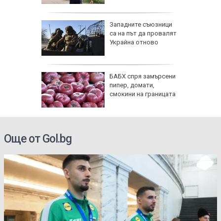
тихме
Западните съюзници
 за
са на път да провалят
те
Украйна отново
ги
БАБХ спря замърсени
здобера
пипер, домати,
смокини на границата
Още от Gol.bg