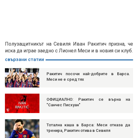
Полузащитникът на Севиля Иван Ракитич призна, че
иска да играе заедно с Лионел Меси и в новия си клуб.
свързани статии
Ракитич посочи най-добрите в Барса.
Меси не е сред тях
ОФИЦИАЛНО: Ракитич се върна на
"Санчес Писхуан"
Тотална каша в Барса: Меси отказа да
тренира, Ракитич отива в Севиля