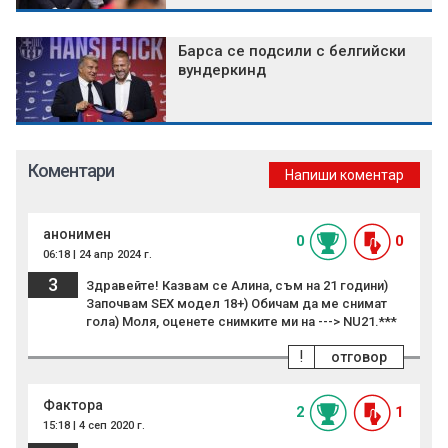
Барса се подсили с белгийски
вундеркинд
Коментари
Напиши коментар
анонимен
0
0
06:18 | 24 апр 2024 г.
3
Здравейте! Казвам се Алина, съм на 21 години)
Започвам SEX модел 18+) Обичам да ме снимат
гола) Моля, оценете снимките ми на ---> NU21.***
!
отговор
Фактора
2
1
15:18 | 4 сеп 2020 г.