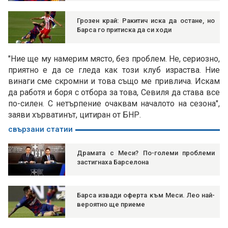
Грозен край: Ракитич иска да остане, но
Барса го притиска да си ходи
"Ние ще му намерим място, без проблем. Не, сериозно,
приятно е да се гледа как този клуб израства. Ние
винаги сме скромни и това също ме привлича. Искам
да работя и боря с отбора за това, Севиля да става все
по-силен. С нетърпение очаквам началото на сезона",
заяви хърватинът, цитиран от БНР.
свързани статии
Драмата с Меси? По-големи проблеми
застигнаха Барселона
Барса извади оферта към Меси. Лео най-
вероятно ще приеме