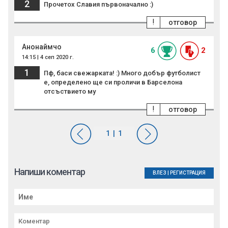
2
Прочетох Славия първоначално :)
!
отговор
Анонаймчо
6
2
14:15 | 4 сеп 2020 г.
1
Пф, баси свежарката! :) Много добър футболист
е, определено ще си проличи в Барселона
отсъствието му
!
отговор
Напиши коментар
ВЛЕЗ
|
РЕГИСТРАЦИЯ