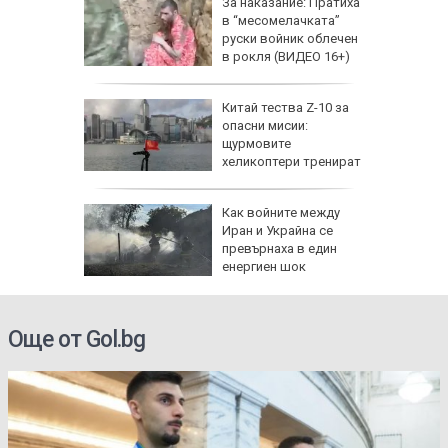
збра
За наказание: Пратиха
I
в “месомелачката”
руски войник облечен
в рокля (ВИДЕО 16+)
еги: Как
Китай тества Z-10 за
опасни мисии:
да
щурмовите
 хората?
хеликоптери тренират
полети под радара
Как войните между
Иран и Украйна се
превърнаха в един
енергиен шок
Още от Gol.bg