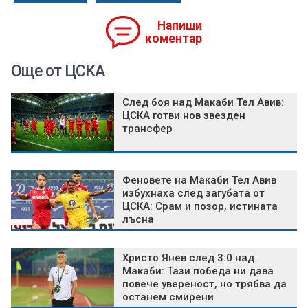
Напиши
коментар
Още от ЦСКА
След боя над Макаби Тел Авив:
ЦСКА готви нов звезден
трансфер
Феновете на Макаби Тел Авив
избухнаха след загубата от
ЦСКА: Срам и позор, истината
лъсна
Христо Янев след 3:0 над
Макаби: Тази победа ни дава
повече увереност, но трябва да
останем смирени