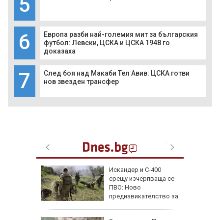
5
6
Европа разби най-големия мит за българския
футбол: Левски, ЦСКА и ЦСКА 1948 го
доказаха
7
След боя над Макаби Тел Авив: ЦСКА готви
нов звезден трансфер
 август
Искандер и С-400
срещу изчерпваща се
и важни
ПВО: Ново
одиите
предизвикателство за
Украйна