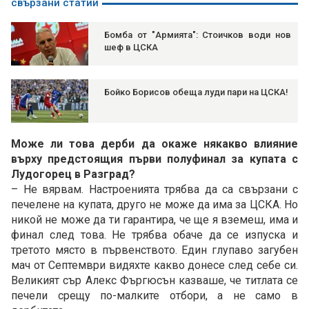
свързани статии
Бомба от "Армията": Стоичков води нов
шеф в ЦСКА
Бойко Борисов обеща луди пари на ЦСКА!
Може ли това дерби да окаже някакво влияние
върху предстоящия първи полуфинал за купата с
Лудогорец в Разград?
– Не вярвам. Настроенията трябва да са свързани с
печелене на купата, друго не може да има за ЦСКА. Но
никой не може да ти гарантира, че ще я вземеш, има и
финал след това. Не трябва обаче да се изпуска и
третото място в първенството. Един глупаво загубен
мач от Септември видяхте какво донесе след себе си.
Великият сър Алекс Фъргюсън казваше, че титлата се
печели срещу по-малките отбори, а не само в