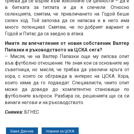
трябва да се върне към изконните си ценности – да е
в битката за титлата и да я спечели. Относно
селекцията, смятам, че привличането на Годой беше
силен ход. Той започва да се напасва и в него има
много потенциал. Смятам, че по-добрият вариант е
Годой и Питас да са заедно в атака.
Имате ли впечатления от новия собственик Валтер
Папазки и ръководството на ЦСКА сега?
– Мисля, че на Валтер Папазки още му липсва опит
във футболно отношение. Не зная кои са основните му
съветници, но мисля, че трябва да увеличи кръга от
хора, с които се обгражда в интерес на ЦСКА. Хора,
които няма да го подведат. Специалисти, чиито опит
може да доведе до компетентно становище по
футболните въпроси. Разбира се, решенията ще са си
винаги негови и на ръководството.
Снимка:
БГНЕС
Емил Данчев
Новини за ЦСКА