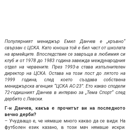
Популярният мениджър Емил Данчев е „кръвно“
свързан с ЦСКА. Като юноша той е бил част от школата
на армейците. Впоследствие се завръща в любимия си
клуб и от 1978 до 1983 година завежда международния
отдел на червените. През 1993-а става изпълнителен
директор на ЦСКА. Остава на този пост до лятото на
1999 година, след което създава собствена
мениджърска агенция “ЦСКА АС-23”. Ето какво сподели
72-годишният Данчев в интервю за „Тема Спорт“ след
дербито с Левски.
Г-н Данчев, какъв е прочитът ви на последното
вечно дерби?
– Учудващо е, че нямаше много какво да се види. На
футболен език казано, в този мач нямаше искри.