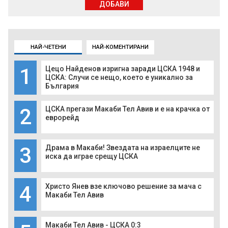
ДОБАВИ
НАЙ-ЧЕТЕНИ
НАЙ-КОМЕНТИРАНИ
1
Цецо Найденов изригна заради ЦСКА 1948 и
ЦСКА: Случи се нещо, което е уникално за
България
2
ЦСКА прегази Макаби Тел Авив и е на крачка от
еврорейд
3
Драма в Макаби! Звездата на израелците не
иска да играе срещу ЦСКА
4
Христо Янев взе ключово решение за мача с
Макаби Тел Авив
Макаби Тел Авив - ЦСКА 0:3