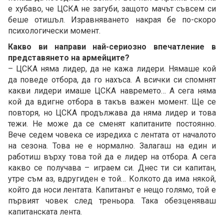
е хубаво, че ЦСКА не загуби, защото мачът съвсем си
беше отишъл. Изравняването накрая бе по-скоро
психологически момент.
Какво ви направи най-сериозно впечатление в
представянето на армейците?
– ЦСКА няма лидер, да не кажа лидери. Нямаше кой
да поведе отбора, да го нахъса. А всички си спомнят
какви лидери имаше ЦСКА навремето… А сега няма
кой да вдигне отбора в такъв важен момент. Ще се
повторя, но ЦСКА продължава да няма лидер и това
тежи. Не може да се сменят капитаните постоянно.
Вече седем човека се изредиха с лентата от началото
на сезона. Това не е нормално. Залагаш на един и
работиш върху това той да е лидер на отбора. А сега
какво се получава – играем си. Днес ти си капитан,
утре съм аз, вдругиден е той… Колкото да има някой,
който да носи лентата. Капитанът е нещо голямо, той е
първият човек след треньора. Така обезценяваш
капитанската лента.