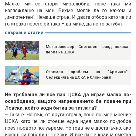
Малко ми се стори миролюбив, поне така ми
изглеждаше на мен. Бихме могли да го кажем и
„импотентен“. Нямаше стръв. И двата отбора като че ли
го играха просто ей така – да мине, да не го загубят.
свързани статии
Мегатрансфер: Световен гранд поиска
перла на ЦСКА
Огромен проблем на "Армията":
Селекцията на ЦСКА е блокирана!
Не трябваше ли все пак ЦСКА да играе малко по-
освободено, защото напрежението бе повече при
Левски, който води битка за титлата?
– Така е. Но пък, от друга страна, поне по мое мнение
ЦСКА като че ли стоеше една идея малко по-добре
през първото полувреме. Но това не е достатъчно, ако
искаш да победиш Левски. И все пак в крайна сметка