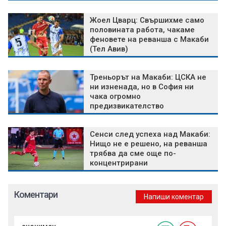
Жоел Цварц: Свършихме само
половината работа, чакаме
феновете на реванша с Макаби
(Тел Авив)
Треньорът на Макаби: ЦСКА не
ни изненада, но в София ни
чака огромно
предизвикателство
Сенси след успеха над Макаби:
Нищо не е решено, на реванша
трябва да сме още по-
концентрирани
Коментари
Напиши коментар