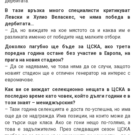
дербитата.
В тази връзка много специалисти критикуват
Левски и Хулио Веласкес, че няма победа в
дербитата…
– Да, но виждате на кое мястото са и каква им е
разликата именно от победите над малките отбори.
Доколко пагубно ще бъде за ЦСКА, ако трета
поредна година остане без участие в Европа, на
прага на новия стадион?
– Да се надяваме, че това няма да се случи, защото
новият стадион ще е отличен генератор на интерес с
евромачове.
Как ви се виждат селекционно нещата в ЦСКА в
последно време като човек, който дълги години е в
този знаят – мениджърския?
– Тази година селекцията е доста по-успешна, но има
още да се надгражда. Има позиции, на които може да
се търси още класа. Ако се гони нещо по-голямо, а
това е задължително. През следващия сезон ЦСКА