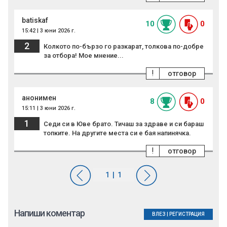
batiskaf
10
0
15:42 | 3 юни 2026 г.
2
Колкото по-бързо го разкарат, толкова по-добре
за отбора! Мое мнение...
!
отговор
анонимен
8
0
15:11 | 3 юни 2026 г.
1
Седи си в Юве брато. Тичаш за здраве и си бараш
топките. На другите места си е бая напинячка.
!
отговор
Напиши коментар
ВЛЕЗ
|
РЕГИСТРАЦИЯ