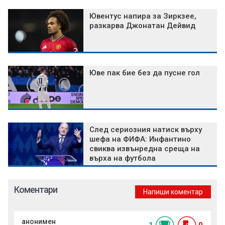
Ювентус напира за Зиркзее,
разкарва Джонатан Дейвид
Юве пак бие без да пусне гол
След сериозния натиск върху
шефа на ФИФА: Инфантино
свиква извънредна среща на
върха на футбола
Коментари
Напиши коментар
анонимен