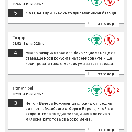
1
0
10:55 | 4 юни 2026 г.
5
4.Ааа, ке видиш как ке го прилапат някои балъци
!
отговор
Тодор
3
0
08:52 | 4 юни 2026 г.
4
Май го разкриха това сръбско ***,че за нищо се
става.Ще носи конусите на тренировките и ще
коси тревата,това е максимума за тази звезда.
!
отговор
ritmotribal
5
2
18:28 | 3 юни 2026 г.
3
Че то и Валери Божинов да сложиш отпред на
един от най-добрите отбори в Европа, и той ще
вкара 10 гола за един сезон, и няма да иска 8
милиона, като това сръбско менте.
!
отговор