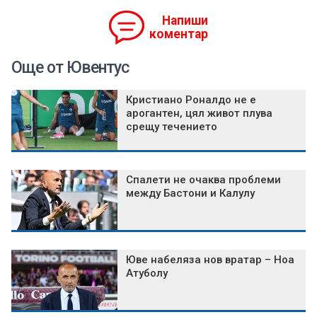
Напиши
коментар
Още от Ювентус
Кристиано Роналдо не е
арогантен, цял живот плува
срещу течението
Спалети не очаква проблеми
между Бастони и Калулу
Юве набеляза нов вратар – Ноа
Атуболу