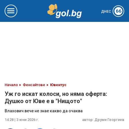
66
ДНЕС
Начало
Фенсайтове
Ювентус
Уж го искат колоси, но няма оферта:
Душко от Юве е в "Нищото"
Влахович вече не знае какво да очаква
14:28 | 3 юни 2026 г.
автор:
Друми Георгиев