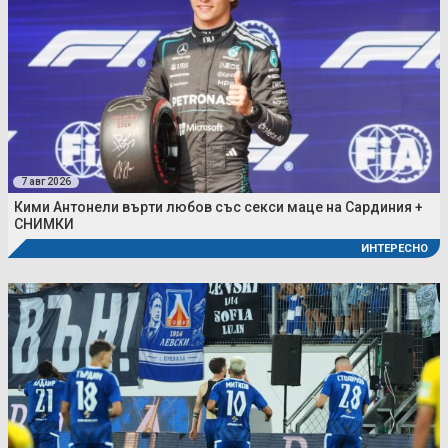
7 авг 2026
Кими Антонели върти любов със секси маце на Сардиния +
СНИМКИ
ИНТЕРЕСНО