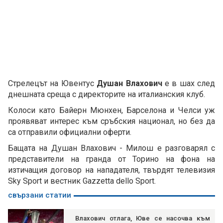
Стрелецът на Ювентус
Душан Влахович
е в шах след
днешната среща с директорите на италианския клуб.
Колоси като Байерн Мюнхен, Барселона и Челси уж
проявяват интерес към сръбския национал, но без да
са отправили официални оферти.
Бащата на Душан Влахович - Милош е разговарял с
представители на гранда от Торино на фона на
изтичащия договор на нападателя, твърдят телевизия
Sky Sport и вестник Gazzetta dello Sport.
свързани статии
Влахович отлага, Юве се насочва към