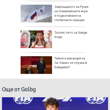
рола по
Завръщането на Русия
на Олимпийските игри
а арести
е подкопаване на
глобалните санкции
Топлес лято за Хайди
Клум
 AI
Тайната ваканция на
ткриване
Си: Какво се случва в
чни
Бейдайхе?
Още от Gol.bg