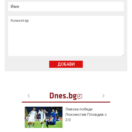
ДОБАВИ
на
Левски победи
нал в
Локомотив Пловдив с
2:0