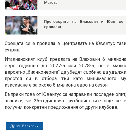
Матета
Преговорите на Влахович и Юве се
провалят...
Срещата се е провела в централата на Ювентус тази
сутрин.
Италианският клуб предлага на Влахович 6 милиона
евро годишно до 2027-а или 2028-а, но е малко
вероятно „бианконерите“ да убедят сърбина да удължи
престоя си в отбора, тъй като минималното му
изискване е за около 8 милиона евро на сезон.
Въпреки това от Ювентус са направили последен опит,
знаейки, че 26-годишният футболист все още не е
получил конкретни предложения от други клубове.
Душан Влахович