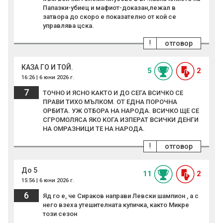
Папазки-убиец и мафиот-доказан,лежал в
затвора до скоро е показателно от кой се
управлява цска.
!
отговор
КАЗА ГО И ТОЙ.
5
2
16:26 | 6 юни 2026 г.
7
ТОЧНО И ЯСНО КАКТО И ДО СЕГА ВСИЧКО СЕ
ПРАВИ ТИХО МЪЛКОМ. ОТ ЕДНА ПОРОЧНА
ОРБИТА. УЖ ОТБОРА НА НАРОДА. ВСИЧКО ЩЕ СЕ
СГРОМОЛЯСА ЯКО КОГА ИЗПЕРАТ ВСИЧКИ ДЕНГИ
НА ОМРАЗНИЦИ ТЕ НА НАРОДА.
!
отговор
До 5
11
2
15:56 | 6 юни 2026 г.
6
Яд го е, че Сираков направи Левски шампион , а с
него взеха утешителната купичка, както Микре
този сезон