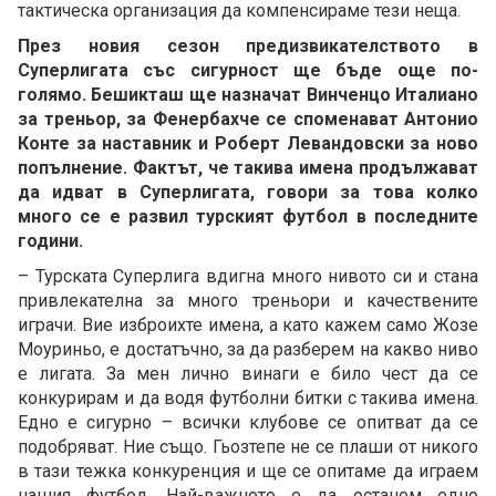
тактическа организация да компенсираме тези неща.
През новия сезон предизвикателството в
Суперлигата със сигурност ще бъде още по-
голямо. Бешикташ ще назначат Винченцо Италиано
за треньор, за Фенербахче се споменават Антонио
Конте за наставник и Роберт Левандовски за ново
попълнение. Фактът, че такива имена продължават
да идват в Суперлигата, говори за това колко
много се е развил турският футбол в последните
години.
– Турската Суперлига вдигна много нивото си и стана
привлекателна за много треньори и качествените
играчи. Вие изброихте имена, а като кажем само Жозе
Моуриньо, е достатъчно, за да разберем на какво ниво
е лигата. За мен лично винаги е било чест да се
конкурирам и да водя футболни битки с такива имена.
Едно е сигурно – всички клубове се опитват да се
подобряват. Ние също. Гьозтепе не се плаши от никого
в тази тежка конкуренция и ще се опитаме да играем
нашия футбол. Най-важното е да останем едно