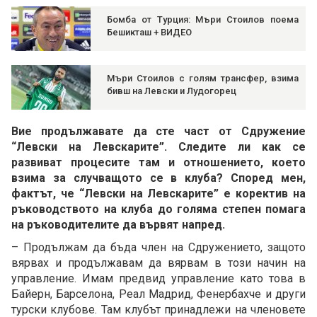
Бомба от Турция: Мъри Стоилов поема
Бешикташ + ВИДЕО
Мъри Стоилов с голям трансфер, взима
бивш на Левски и Лудогорец
Вие продължавате да сте част от Сдружение
“Левски на Левскарите”. Следите ли как се
развиват процесите там и отношението, което
взима за случващото се в клуба? Според мен,
фактът, че “Левски на Левскарите” е коректив на
ръководството на клуба до голяма степен помага
на ръководителите да вървят напред.
– Продължам да бъда член на Сдружението, защото
вярвах и продължавам да вярвам в този начин на
управление. Имам предвид управление като това в
Байерн, Барселона, Реал Мадрид, Фенербахче и други
турски клубове. Там клубът принадлежи на членовете