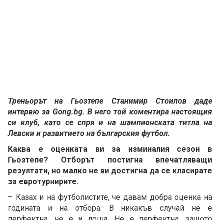
Треньорът на Гьозтепе Станимир Стоилов даде
интервю за Gong.bg. В него той коментира настоящия
си клуб, като се спря и на шампионската титла на
Левски и развитието на българския футбол.
Каква е оценката ви за изминалия сезон в
Гьозтепе? Отборът постигна впечатляващи
резултати, но малко не ви достигна да се класирате
за евротурнирите.
– Казах и на футболистите, че давам добра оценка на
годината и на отбора. В никакъв случай не е
перфектна, не е и лоша. Не е перфектна, защото