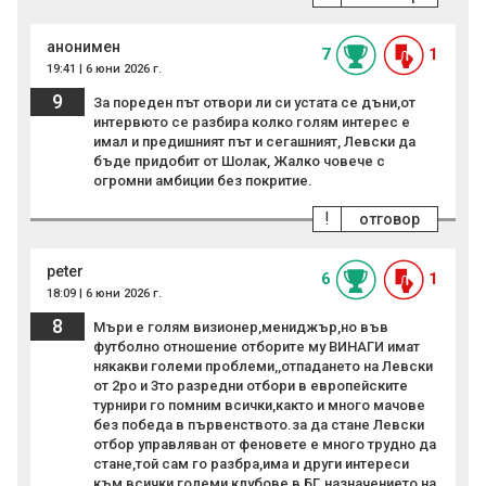
анонимен
7
1
19:41 | 6 юни 2026 г.
9
За пореден път отвори ли си устата се дъни,от
интервюто се разбира колко голям интерес е
имал и предишният път и сегашният, Левски да
бъде придобит от Шолак, Жалко човече с
огромни амбиции без покритие.
!
отговор
peter
6
1
18:09 | 6 юни 2026 г.
8
Мъри е голям визионер,мениджър,но във
футболно отношение отборите му ВИНАГИ имат
някакви големи проблеми,,отпадането на Левски
от 2ро и 3то разредни отбори в европейските
турнири го помним всички,както и много мачове
без победа в първенството.за да стане Левски
отбор управляван от феновете е много трудно да
стане,той сам го разбра,има и други интереси
към всички големи клубове в БГ.назначението на