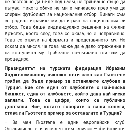
не постоянно да бъде под наем, не трябваше също да
пътува. Никога обаче не ми е минавало през ума да
спирам футболист за националния отбор. Винаги съм
се радвал играчите ми да играят за националния си
отбор. Това беше индивидуално решение на Филип
Кръстев, което след това се оказа, че е неправилно.
Това се отрази на формата и представянето му. Не
искам да мисля, че това може да е дало отражение и
на контузията му. Трябваше по-гъвкаво той сам да
процедира.
Президентът на турската федерация Ибрахим
Хаджъосманоолу няколко пъти каза как Гьозтепе
трябва да бъде пример за останалите клубове в
Турция. Вие сте един от клубовете с най-нисък
бюджет, един от клубовете, който дава най-ниски
заплати. Това са цифри, които са публично
достъпни. Вие, когато говорите с ваши колеги,
става ли Гьозтепе пример за останалите в Турция?
– За мен Гьозтепе е един европейски клуб.
Организиран е и изряден към всички – футболисти,