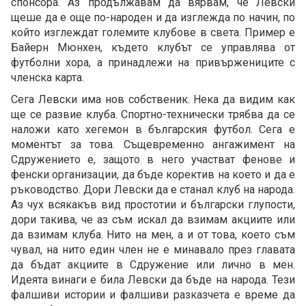
спонсора. Аз продължавам да вярвам, че Левски
щеше да е още по-народен и да изглежда по начин, по
който изглеждат големите клубове в света. Пример е
Байерн Мюнхен, където клубът се управлява от
футболни хора, а принадлежи на привържениците с
членска карта.
Сега Левски има нов собственик. Нека да видим как
ще се развие клуба. Спортно-технически трябва да се
наложи като хегемон в българския футбол. Сега е
моментът за това. Същевременно ангажимент на
Сдружението е, защото в него участват фенове и
фенски организации, да бъде коректив на което и да е
ръководство. Дори Левски да е станал клуб на народа.
Аз чух всякакъв вид простотии и български глупости,
дори такива, че аз съм искал да взимам акциите или
да взимам клуба. Нито на мен, а и от това, което съм
чувал, на нито един член не е минавало през главата
да бъдат акциите в Сдружение или лично в мен.
Идеята винаги е била Левски да бъде на народа. Тези
фалшиви истории и фалшиви разказчета е време да