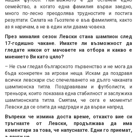
семейство, а когато една фамилия върви заедно,
много по-лесно преодолява трудностите и постига
резултати. Силата на Гьозтепе е във фамилията, както
аз я наричам, а не в един или двама човека.
През миналия сезон Левски стана шампион след
17-годишно чакане. Имахте ли възможност да
гледате някои от мачовете на отбора и какво е
мнението Ви като цяло?
– Не съм гледал българското първенство и не мога да
бъда конкретен за игрови неща. Искам да поздравя
всички левскари със спечелването на дълго чаканата
шампионска титла. Поздравявам и футболисти, и
треньори, които показаха една стабилност и заслужиха
шампионската титла. Смятам, че сега е моментът
Левски да се опита да надгради и да върви напред.
Въпреки че измина доста време, откакто вие си
тръгнахте от Левски, продължава да има
коментари за това, че напуснахте. Едни го приемат,
а други не…
.