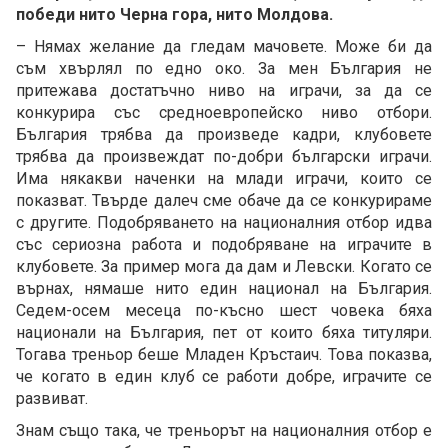
победи нито Черна гора, нито Молдова.
– Нямах желание да гледам мачовете. Може би да
съм хвърлял по едно око. За мен България не
притежава достатъчно ниво на играчи, за да се
конкурира със средноевропейско ниво отбори.
България трябва да произведе кадри, клубовете
трябва да произвеждат по-добри български играчи.
Има някакви наченки на млади играчи, които се
показват. Твърде далеч сме обаче да се конкурираме
с другите. Подобряването на националния отбор идва
със сериозна работа и подобряване на играчите в
клубовете. За пример мога да дам и Левски. Когато се
върнах, нямаше нито един национал на България.
Седем-осем месеца по-късно шест човека бяха
национали на България, пет от които бяха титуляри.
Тогава треньор беше Младен Кръстаич. Това показва,
че когато в един клуб се работи добре, играчите се
развиват.
Знам също така, че треньорът на националния отбор е