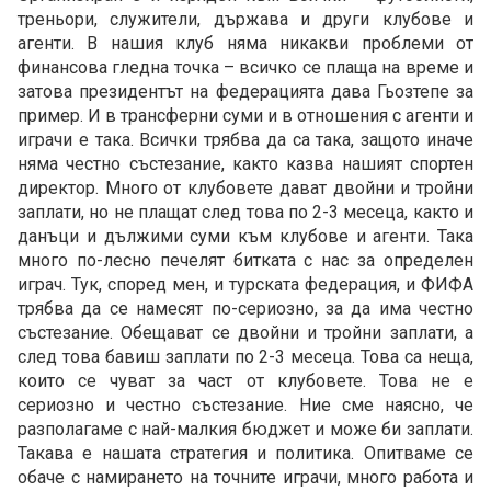
треньори, служители, държава и други клубове и
агенти. В нашия клуб няма никакви проблеми от
финансова гледна точка – всичко се плаща на време и
затова президентът на федерацията дава Гьозтепе за
пример. И в трансферни суми и в отношения с агенти и
играчи е така. Всички трябва да са така, защото иначе
няма честно състезание, както казва нашият спортен
директор. Много от клубовете дават двойни и тройни
заплати, но не плащат след това по 2-3 месеца, както и
данъци и дължими суми към клубове и агенти. Така
много по-лесно печелят битката с нас за определен
играч. Тук, според мен, и турската федерация, и ФИФА
трябва да се намесят по-сериозно, за да има честно
състезание. Обещават се двойни и тройни заплати, а
след това бавиш заплати по 2-3 месеца. Това са неща,
които се чуват за част от клубовете. Това не е
сериозно и честно състезание. Ние сме наясно, че
разполагаме с най-малкия бюджет и може би заплати.
Такава е нашата стратегия и политика. Опитваме се
обаче с намирането на точните играчи, много работа и