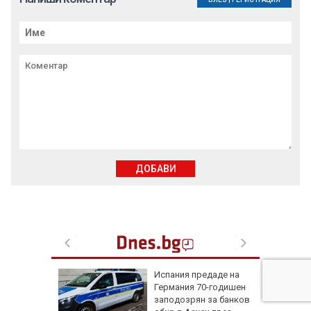
ДОБАВИ
не на
Испания предаде на
0 000
Германия 70-годишен
ркоакции
заподозрян за банков