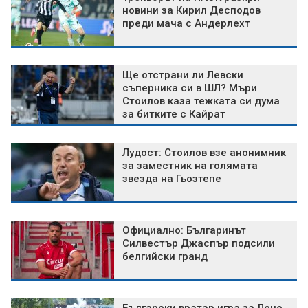
новини за Кирил Десподов
преди мача с Андерлехт
Ще отстрани ли Левски
съперника си в ШЛ? Мъри
Стоилов каза тежката си дума
за битките с Кайрат
Лудост: Стоилов взе анонимник
за заместник на голямата
звезда на Гьозтепе
Официално: Българинът
Силвестър Джаспър подсили
белгийски гранд