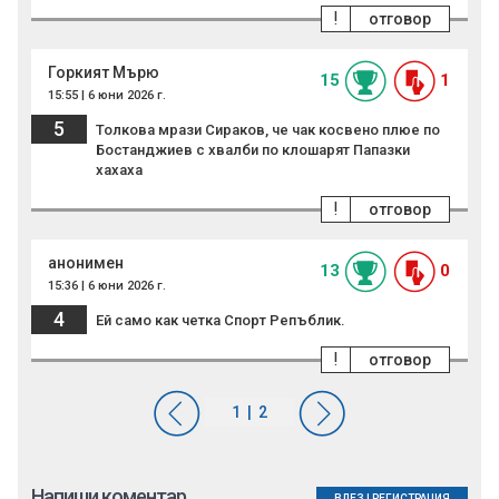
!
отговор
Горкият Мърю
15
1
15:55 | 6 юни 2026 г.
5
Толкова мрази Сираков, че чак косвено плюе по
Бостанджиев с хвалби по клошарят Папазки
хахаха
!
отговор
анонимен
13
0
15:36 | 6 юни 2026 г.
4
Ей само как четка Спорт Репъблик.
!
отговор
Напиши коментар
ВЛЕЗ
|
РЕГИСТРАЦИЯ