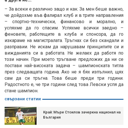
– За всеки е различно защо и как. За мен беше важно,
че дойдохме във фалирал клуб и в трите направления
– спортно-технически, финансово и морално, и
успяхме да го спасим. Успяхме всички заедно –
феновете, работещите в клуба и спонсора, да го
изкараме на магистралата. Тръгнах си без скандали и
разправии. Не искам да нарушавам принципите си и
вижданията си в работата. Не желаех да работя по
този начин. При моето тръгване предложих да ни се
постави най-високата задача – шампионската титла
през следващата година. Ако не я бях изпълнил, щях
сам да си тръгна. Това беше преди три години.
Радостното е, че три години след това Левски успя да
стане шампион.
свързани статии
Край: Мъри Стоилов зачеркна национал на
България