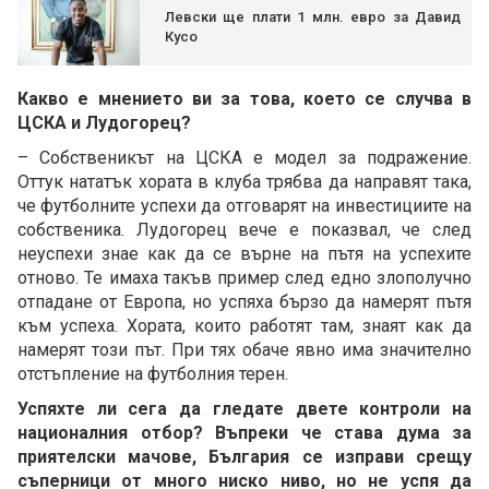
Левски ще плати 1 млн. евро за Давид
Кусо
Какво е мнението ви за това, което се случва в
ЦСКА и Лудогорец?
– Собственикът на ЦСКА е модел за подражение.
Оттук нататък хората в клуба трябва да направят така,
че футболните успехи да отговарят на инвестициите на
собственика. Лудогорец вече е показвал, че след
неуспехи знае как да се върне на пътя на успехите
отново. Те имаха такъв пример след едно злополучно
отпадане от Европа, но успяха бързо да намерят пътя
към успеха. Хората, които работят там, знаят как да
намерят този път. При тях обаче явно има значително
отстъпление на футболния терен.
Успяхте ли сега да гледате двете контроли на
националния отбор? Въпреки че става дума за
приятелски мачове, България се изправи срещу
съперници от много ниско ниво, но не успя да