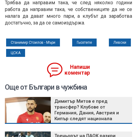
Трябва да направим така, че след няколко години
работа да направим така, че собствениците да не се
налага да дават много пари, а клубът да заработва
достатъчно, за да се самоиздържа.
Станимир Стоилов - Мъри
Гьозтепе
Левски
ЦСКА
Напиши
коментар
Още от Българи в чужбина
Димитър Митов е пред
трансфер? Клубове от
Германия, Дания, Австрия и
Кипър следят национала
Треньорът на ПАОК разкри