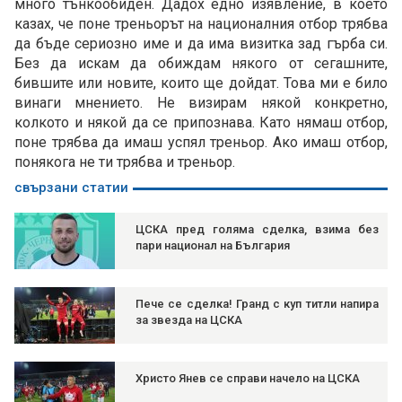
много тънкообиден. Дадох едно изявление, в което
казах, че поне треньорът на националния отбор трябва
да бъде сериозно име и да има визитка зад гърба си.
Без да искам да обиждам някого от сегашните,
бившите или новите, които ще дойдат. Това ми е било
винаги мнението. Не визирам някой конкретно,
колкото и някой да се припознава. Като нямаш отбор,
поне трябва да имаш успял треньор. Ако имаш отбор,
понякога не ти трябва и треньор.
свързани статии
ЦСКА пред голяма сделка, взима без
пари национал на България
Пече се сделка! Гранд с куп титли напира
за звезда на ЦСКА
Христо Янев се справи начело на ЦСКА