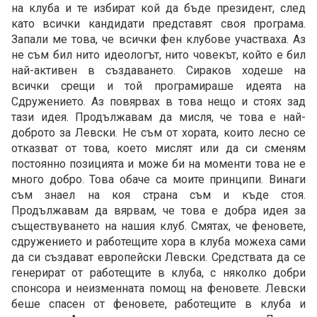
на клуба и те избират кой да бъде президент, след
като всички кандидати представят своя програма.
Запали ме това, че всички фен клубове участваха. Аз
не съм бил нито идеологът, нито човекът, който е бил
най-активен в създаването. Сираков ходеше на
всички срещи и той програмираше идеята на
Сдружението. Аз повярвах в това нещо и стоях зад
тази идея. Продължавам да мисля, че това е най-
доброто за Левски. Не съм от хората, които лесно се
отказват от това, което мислят или да си сменям
постоянно позицията и може би на моменти това не е
много добро. Това обаче са моите принципи. Винаги
съм знаел на коя страна съм и къде стоя.
Продължавам да вярвам, че това е добра идея за
съществуването на нашия клуб. Смятах, че феновете,
сдружението и работещите хора в клуба можеха сами
да си създават европейски Левски. Средствата да се
генерират от работещите в клуба, с няколко добри
спонсора и неизменната помощ на феновете. Левски
беше спасен от феновете, работещите в клуба и