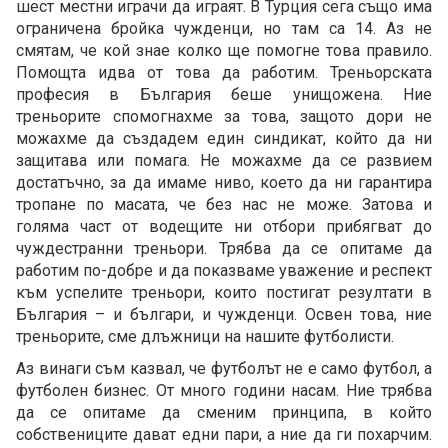
шест местни играчи да играят. В Турция сега също има
ограничена бройка чужденци, но там са 14. Аз не
смятам, че кой знае колко ще помогне това правило.
Помощта идва от това да работим. Треньорската
професия в България беше унищожена. Ние
треньорите спомогнахме за това, защото дори не
можахме да създадем един синдикат, който да ни
защитава или помага. Не можахме да се развием
достатъчно, за да имаме ниво, което да ни гарантира
тропане по масата, че без нас не може. Затова и
голяма част от водещите ни отбори прибягват до
чуждестранни треньори. Трябва да се опитаме да
работим по-добре и да показваме уважение и респект
към успелите треньори, които постигат резултати в
България – и българи, и чужденци. Освен това, ние
треньорите, сме длъжници на нашите футболисти.
Аз винаги съм казвал, че футболът не е само футбол, а
футболен бизнес. От много години насам. Ние трябва
да се опитаме да сменим принципа, в който
собствениците дават едни пари, а ние да ги похарчим.