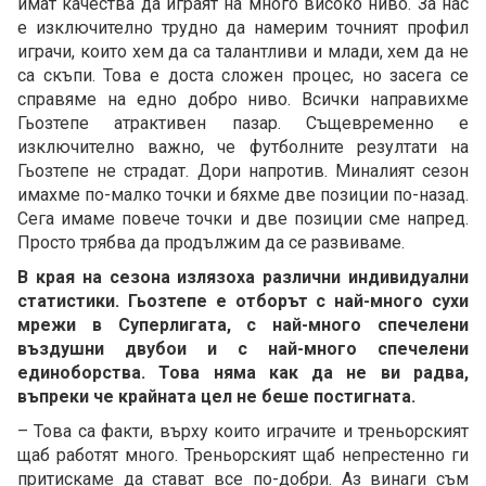
имат качества да играят на много високо ниво. За нас
е изключително трудно да намерим точният профил
играчи, които хем да са талантливи и млади, хем да не
са скъпи. Това е доста сложен процес, но засега се
справяме на едно добро ниво. Всички направихме
Гьозтепе атрактивен пазар. Същевременно е
изключително важно, че футболните резултати на
Гьозтепе не страдат. Дори напротив. Миналият сезон
имахме по-малко точки и бяхме две позиции по-назад.
Сега имаме повече точки и две позиции сме напред.
Просто трябва да продължим да се развиваме.
В края на сезона излязоха различни индивидуални
статистики. Гьозтепе е отборът с най-много сухи
мрежи в Суперлигата, с най-много спечелени
въздушни двубои и с най-много спечелени
единоборства. Това няма как да не ви радва,
въпреки че крайната цел не беше постигната.
– Това са факти, върху които играчите и треньорският
щаб работят много. Треньорският щаб непрестенно ги
притискаме да стават все по-добри. Аз винаги съм