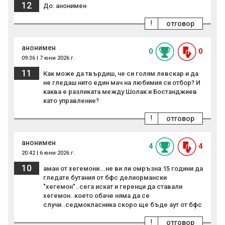
12
До: анонимен
!
отговор
анонимен
0
0
09:36 | 7 юни 2026 г.
11
Как може да твърдиш, че си голям левскар и да
не гледаш нито един мач на любимия си отбор? И
каква е разликата между Шолак и Бостанджиев
като управление?
!
отговор
анонимен
4
4
20:42 | 6 юни 2026 г.
10
аман от хегемони...не ви ли омръзна 15 години да
гледате бутания от бфс делиормански
"хегемон"..сега искат и геренци да ставали
хегемон..което обаче няма да се
случи..седмокласника скоро ще бъде аут от бфс
!
отговор