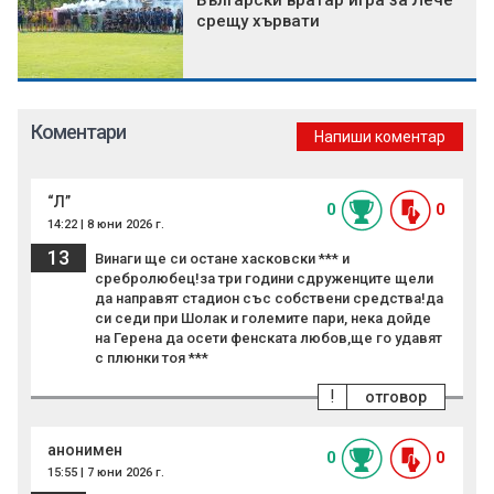
Български вратар игра за Лече
срещу хървати
Коментари
Напиши коментар
“Л”
0
0
14:22 | 8 юни 2026 г.
13
Винаги ще си остане хасковски *** и
сребролюбец!за три години сдруженците щели
да направят стадион със собствени средства!да
си седи при Шолак и големите пари, нека дойде
на Герена да осети фенската любов,ще го удавят
с плюнки тоя ***
!
отговор
анонимен
0
0
15:55 | 7 юни 2026 г.