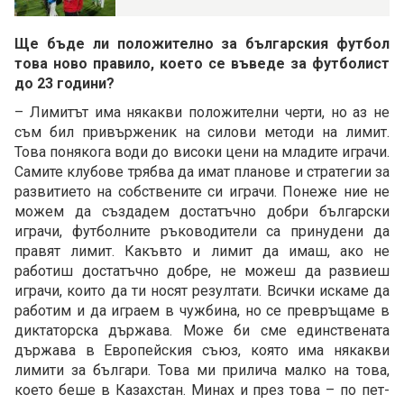
Ще бъде ли положително за българския футбол
това ново правило, което се въведе за футболист
до 23 години?
– Лимитът има някакви положителни черти, но аз не
съм бил привърженик на силови методи на лимит.
Това понякога води до високи цени на младите играчи.
Самите клубове трябва да имат планове и стратегии за
развитието на собствените си играчи. Понеже ние не
можем да създадем достатъчно добри български
играчи, футболните ръководители са принудени да
правят лимит. Какъвто и лимит да имаш, ако не
работиш достатъчно добре, не можеш да развиеш
играчи, които да ти носят резултати. Всички искаме да
работим и да играем в чужбина, но се превръщаме в
диктаторска държава. Може би сме единствената
държава в Европейския съюз, която има някакви
лимити за българи. Това ми прилича малко на това,
което беше в Казахстан. Минах и през това – по пет-