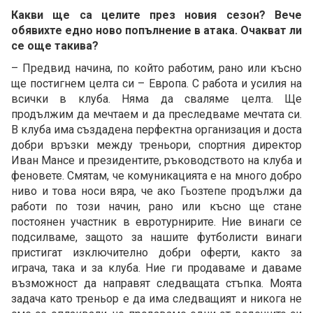
Какви ще са целите през новия сезон? Вече
обявихте едно ново попълнение в атака. Очакват ли
се още такива?
– Предвид начина, по който работим, рано или късно
ще постигнем целта си – Европа. С работа и усилия на
всички в клуба. Няма да сваляме целта. Ще
продължим да мечтаем и да преследваме мечтата си.
В клуба има създадена перфектна организация и доста
добри връзки между треньори, спортния директор
Иван Мансе и президентите, ръководството на клуба и
феновете. Смятам, че комуникацията е на много добро
ниво и това носи вяра, че ако Гьозтепе продължи да
работи по този начин, рано или късно ще стане
постоянен участник в евротурнирите. Ние винаги се
подсилваме, защото за нашите футболисти винаги
пристигат изключително добри оферти, както за
играча, така и за клуба. Ние ги продаваме и даваме
възможност да направят следващата стъпка. Моята
задача като треньор е да има следващият и никога не