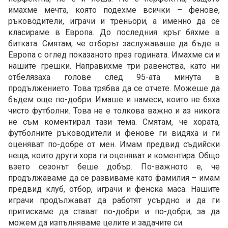
имахме мечта, която подехме всички – фенове,
ръководители, играчи и треньори, а именно да се
класираме в Европа. До последния кръг бяхме в
битката. Смятам, че отборът заслужаваше да бъде в
Европа с оглед показаното през годината. Имахме си и
нашите грешки. Направихме три равенства, като ни
отбелязаха голове след 95-ата минута в
продължението. Това трябва да се отчете. Можеше да
бъдем още по-добри. Имаше и намеси, които не бяха
чисто футболни. Това не е толкова важно и аз никога
не съм коментирал тази тема. Смятам, че хората,
футболните ръководители и фенове ги видяха и ги
оценяват по-добре от мен. Имам предвид съдийски
неща, които други хора ги оценяват и коментира. Общо
взето сезонът беше добър. По-важното е, че
продължаваме да се развиваме като фамилия – имам
предвид клуб, отбор, играчи и фенска маса. Нашите
играчи продължават да работят усърдно и да ги
притискаме да стават по-добри и по-добри, за да
можем да изпълняваме целите и задачите си.