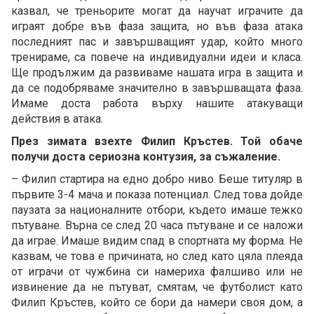
казвал, че треньорите могат да научат играчите да
играят добре във фаза защита, но във фаза атака
последният пас и завършващият удар, който много
тренираме, са повече на индивидуални идеи и класа.
Ще продължим да развиваме нашата игра в защита и
да се подобряваме значително в завършващата фаза.
Имаме доста работа върху нашите атакуващи
действия в атака.
През зимата взехте Филип Кръстев. Той обаче
получи доста сериозна контузия, за съжаление.
– Филип стартира на едно добро ниво. Беше титуляр в
първите 3-4 мача и показа потенциал. След това дойде
паузата за националните отбори, където имаше тежко
пътуване. Върна се след 20 часа пътуване и се наложи
да играе. Имаше видим спад в спортната му форма. Не
казвам, че това е причината, но след като цяла плеяда
от играчи от чужбина си намериха фалшиво или не
извинение да не пътуват, смятам, че футболист като
Филип Кръстев, който се бори да намери своя дом, а