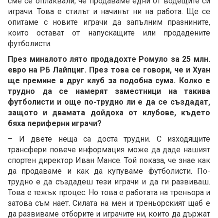
сме се оплаквали, че продаваме едни от водещите си
играчи. Това е стилът и начинът ни на работа. Ще се
опитаме с новите играчи да запълним празнините,
които остават от напускащите или продадените
футболисти.
През миналото лято продадохте Ромуло за 25 млн.
евро на РБ Лайпциг. През това се говори, че и Хуан
ще премине в друг клуб за подобна сума. Колко е
трудно да се намерят заместници на такива
футболисти и още по-трудно ли е да се създадат,
защото и двамата дойдоха от клубове, където
бяха периферни играчи?
– И двете неща са доста трудни. С изходящите
трансфери повече информация може да даде нашият
спортен директор Иван Мансе. Той показа, че знае как
да продаваме и как да купуваме футболисти. По-
трудно е да създадеш тези играчи и да ги развиваш.
Това е тежък процес. Но това е работата на треньора и
затова съм нает. Силата на мен и треньорският щаб е
да развиваме отборите и играчите ни, които да държат