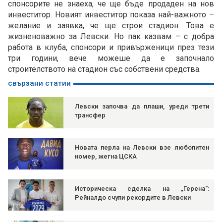
спонсорите не знаеха, че ще бъде продаден на нов
инвеститор. Новият инвеститор показа най-важното –
желание и заявка, че ще строи стадион. Това е
жизненоважно за Левски. Но пак казвам – с добра
работа в клуба, спонсори и привърженици през тези
три години, вече можеше да е започнало
строителството на стадион със собствени средства.
свързани статии
Левски започва да плаши, уреди трети
трансфер
Новата перла на Левски взе любопитен
номер, жегна ЦСКА
Историческа сделка на „Герена“:
Рейналдо счупи рекордите в Левски