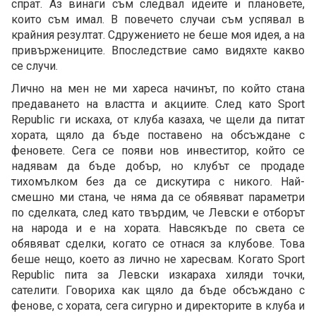
спрат. Аз винаги съм следвал идеите и плановете,
които съм имал. В повечето случаи съм успявал в
крайния резултат. Сдружението не беше моя идея, а на
привържениците. Впоследствие само видяхте какво
се случи.
Лично на мен не ми хареса начинът, по който стана
предаването на властта и акциите. След като Sport
Republic ги искаха, от клуба казаха, че щели да питат
хората, щяло да бъде поставено на обсъждане с
феновете. Сега се появи нов инвеститор, който се
надявам да бъде добър, но клубът се продаде
тихомълком без да се дискутира с никого. Най-
смешно ми стана, че няма да се обявяват параметри
по сделката, след като твърдим, че Левски е отборът
на народа и е на хората. Навсякъде по света се
обявяват сделки, когато се отнася за клубове. Това
беше нещо, което аз лично не харесвам. Когато Sport
Republic пита за Левски изкараха хиляди точки,
сателити. Говориха как щяло да бъде обсъждано с
фенове, с хората, сега сигурно и директорите в клуба и