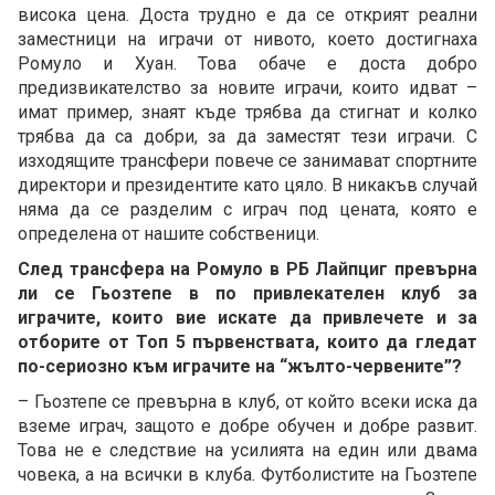
висока цена. Доста трудно е да се открият реални
заместници на играчи от нивото, което достигнаха
Ромуло и Хуан. Това обаче е доста добро
предизвикателство за новите играчи, които идват –
имат пример, знаят къде трябва да стигнат и колко
трябва да са добри, за да заместят тези играчи. С
изходящите трансфери повече се занимават спортните
директори и президентите като цяло. В никакъв случай
няма да се разделим с играч под цената, която е
определена от нашите собственици.
След трансфера на Ромуло в РБ Лайпциг превърна
ли се Гьозтепе в по привлекателен клуб за
играчите, които вие искате да привлечете и за
отборите от Топ 5 първенствата, които да гледат
по-сериозно към играчите на “жълто-червените”?
– Гьозтепе се превърна в клуб, от който всеки иска да
вземе играч, защото е добре обучен и добре развит.
Това не е следствие на усилията на един или двама
човека, а на всички в клуба. Футболистите на Гьозтепе