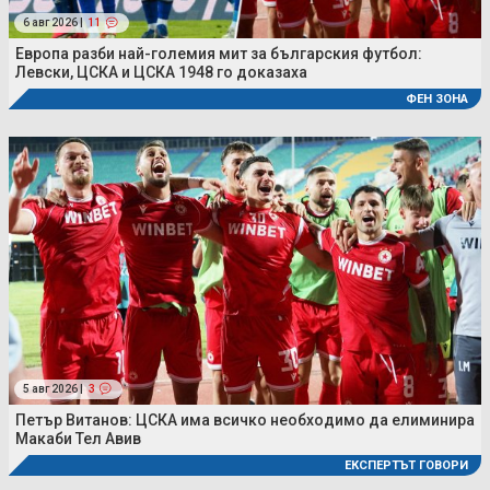
6 авг 2026 |
11
Европа разби най-големия мит за българския футбол:
Левски, ЦСКА и ЦСКА 1948 го доказаха
ФЕН ЗОНА
5 авг 2026 |
3
Петър Витанов: ЦСКА има всичко необходимо да елиминира
Макаби Тел Авив
ЕКСПЕРТЪТ ГОВОРИ