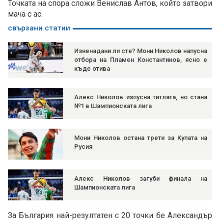
Точката на спора сложи Венислав Антов, който затвори
мача с ас.
свързани статии
Изненадани ли сте? Мони Николов напусна
отбора на Пламен Константинов, ясно е
къде отива
Алекс Николов изпусна титлата, но стана
№1 в Шампионската лига
Мони Николов остана трети за Купата на
Русия
Алекс Николов загуби финала на
Шампионската лига
За България най-резултатен с 20 точки бе Александър