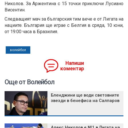
Николов. За Аржентина с 15 точки приключи Лусиано
Висентин.
Следващият мач за българския тим вече е от Лигата на
нациите. България ще играе с Белгия в сряда, 10 юни,
от 19:00 часа в Бразилия.
волейбол
Напиши
коментар
Още от Волейбол
Бленджини ще води световните
звезди в бенефиса на Салпаров
Алекс Николов е №1 в Лигата на