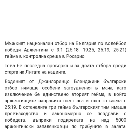
Мъжкият национален отбор на България по волейбол
победи Аржентина с 3:1 (25:18, 19:25, 25:19, 25:21)
гейма в контролна среща в Росарио.
Това бе последна проверка и за двата отбора преди
старта на Лигата на нациите.
Воденият от Джанлоренцо Бленджини български
отбор нямаше особени затруднения в мача, като
изключение бе единствено вторият гейма, в който
аржентинците направиха шест аса и така го взеха с
25:19. В останалите три гейма българският тим имаше
превъзходство и закономерно се поздрави с
победата, въпреки подкрепата на над 5000
аржентински запалянковци по трибуните в залата.