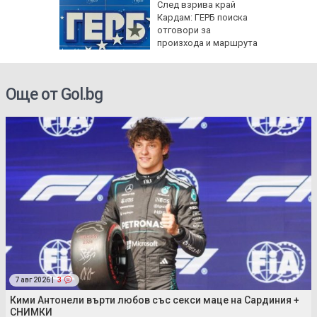
тобус
След взрива край
акти,
Кардам: ГЕРБ поиска
TikTok
отговори за
произхода и маршрута
на дрона
Още от Gol.bg
7 авг 2026 |
3
Кими Антонели върти любов със секси маце на Сардиния +
СНИМКИ