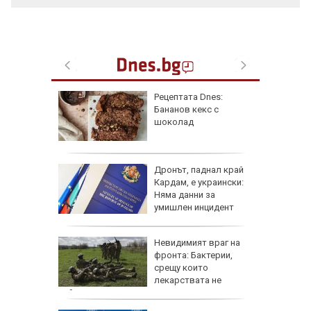
рай
Рецептата Dnes:
ински,
Бананов кекс с
 е
шоколад
 край
Дронът, паднал край
Кардам, е украински:
асково -
Няма данни за
 къщи и
умишлен инцидент
дии
Невидимият враг на
и и
фронта: Бактерии,
 август
срещу които
лекарствата не
действат