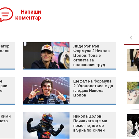
Напиши
коментар
затор
Лидерът във
Цолов
Формула 2 Никола
ЦСКА показа класа и
Цолов: Това е
разгроми "Септември"
отплата за
с 3:0
положения труд
не
Шефът на Формула
Църковен празник на
орни
2: Удоволствие е да
10 август: Какво
не
гледаш Никола
Цолов
трябва и не трябва да
правим
 Кими
Никола Цолов:
Слънце и жега:
нето
Почивката ще ми
Температурите отново
помогне, ще се
се качват до 40
върна по-силен
градуса