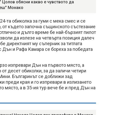
" Цолов обясни какво е чувството да
еш" Монако
24-та обиколка за гуми с мека смес и се
, от където започна същинското състезание
и отлично и дълго време бе най-бързият пилот
позволи да излезе на четвърта позиция далеч
 бе директният му съперник за титлата
с Дън и Рафа Камара се бореха за победата
рзо изпревари Дън на първото място, а
от десет обиколки, за да заличи четири
Мини. Българинът се доближи зад
ки преди края и го изпревари в излизането
то място, а в 35-ия тур вече бе и пред Дън на