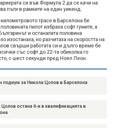
кариерата си във Формула 2 да се качи на
ва пъти в рамките на един уикенд.
-километровото трасе в Барселона бе
 половината пилот избраха софт гумите, а
 Българинът и останалата половина
зо изостанаха, но разчитаха на скоростта на
олов свърши работата си и дълго време бе
всички със софт до 22-та обиколка го
сто, с шест секунди пред Ноел Леон.
н подиум за Никола Цолов в Барселона
 Цолов остана 6-и в квалификацията в
она