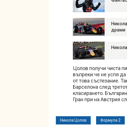
Фантас
Никола
драми
Никола
Цолов получи чиста пи
въпреки че не успя да
от това състезание. Т
Барселона след третот
класирането. Българин
Гран при на Австрия с
Никола Цолов
Формула 2