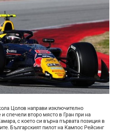
кола Цолов направи изключително
 и спечели второ място в Гран при на
амара, с което си върна първата позиция в
ите. Българският пилот на Кампос Рейсинг