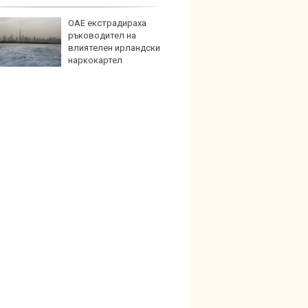
емат лондонския “Ковънт Гардън“
ОАЕ екстрадираха
Петте
ръководител на
герма
влиятелен ирландски
наркокартел