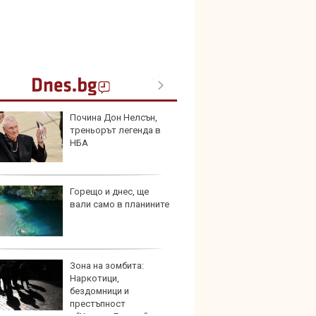
Почина Дон Нелсън,
Шестг
треньорът легенда в
кола 
НБА
пешех
Горещо и днес, ще
Audi 
вали само в планините
неста
удълж
Зона на зомбита:
Защо 
Наркотици,
конск
бездомници и
решав
престъпност
пътя