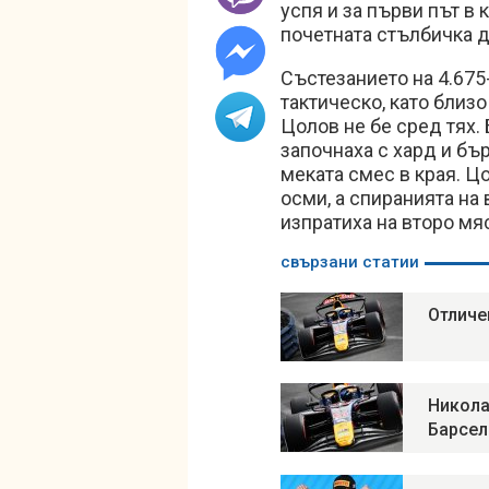
успя и за първи път в 
почетната стълбичка д
Състезанието на 4.675
тактическо, като близо
Цолов не бе сред тях.
започнаха с хард и бър
меката смес в края. Ц
осми, а спиранията на 
изпратиха на второ мя
свързани статии
Отличе
Никола
Барсел