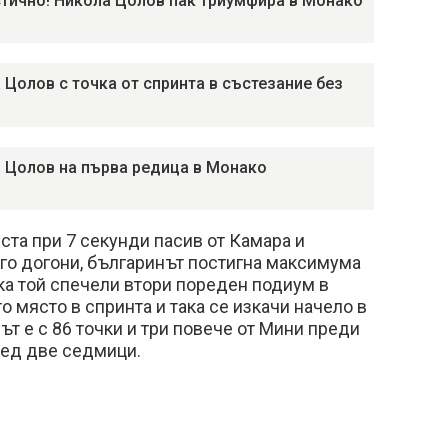
тично! Никола Цолов пак триумфира в Монако
 Цолов с точка от спринта в състезание без
 Цолов на първа редица в Монако
ста при 7 секунди пасив от Камара и
 го догони, българинът постигна максимума
ака той спечели втори пореден подиум в
о място в спринта и така се изкачи начело в
ът е с 86 точки и три повече от Мини преди
лед две седмици.