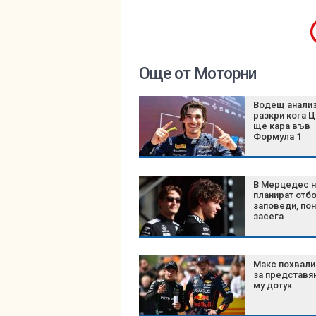
Още от Моторни
Водещ анали
разкри кога 
ще кара във
Формула 1
В Мерцедес 
планират отб
заповеди, по
засега
Макс похвали
за представя
му дотук