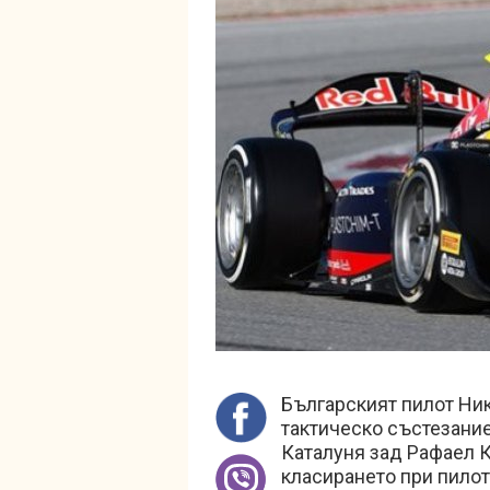
Българският пилот Ни
тактическо състезание
Каталуня зад Рафаел К
класирането при пилот