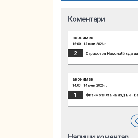
Коментари
анонимен
16:00 | 14 юни 2026 г.
2
Страхотен Никола!Бъди жи
анонимен
14:03 | 14 юни 2026 г.
1
Физимозията на изДън - Бе
Напиши коментар