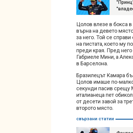
"Принц
"владе
Цолов влезе в бокса в 
върна на девето място
за него. Той се справ
на пистата, което му 
преди края. Пред него
Габриеле Мини, а Алек
в Барселона.
Бразилецът Камара бъ
Цолов имаше по-малко 
секунди пасив срещу 
италианеца пет обикол
от десети завой за тре
второто място.
свързани статии