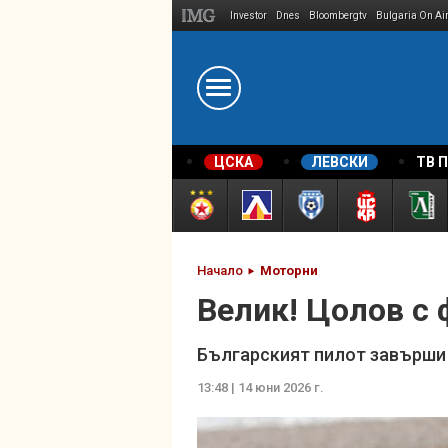
Investor
Dnes
Bloombergtv
Bulgaria On Ai
Megavselena.bg
ЦСКА
ЛЕВСКИ
ТВ 
Начало
Моторни
Велик! Цолов с
Българският пилот завърши 
13:48 | 14 юни 2026 г.