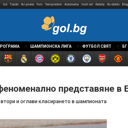
r
Gol
Tialoto
Az-jenata
Puls
Teenproblem
Automedia
Imoti.net
Rabota
Az-deteto
Blog
ПРОГРАМА
ШАМПИОНСКА ЛИГА
ФУТБОЛ СВЯТ
БГ
 феноменално представяне в 
втори и оглави класирането в шампионата