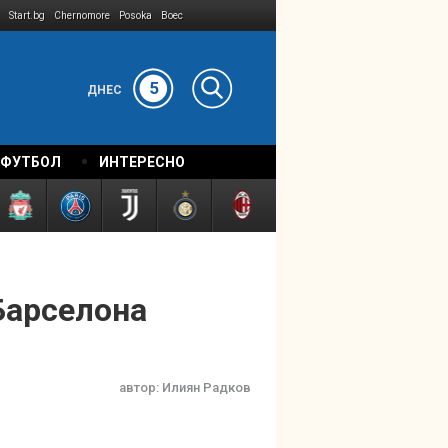
Start.bg
Chernomore
Posoka
Boec
5
ДНЕС
 ФУТБОЛ
ИНТЕРЕСНО
Барселона
автор:
Илиян Радков