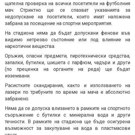
щателна проверка на всички посетители на футболния
мач. Стриктно ще се спазват указанията за
недопускане на посетители, които имат наложена
забрана за посещение на спортни мероприятия.
На стадиона няма да бъдат допускани фенове във
видимо нетрезво състояние или под влияние на
наркотични вещества.
Оръжия, опасни предмети, пиротехнически средства,
запалки, бутилки, шишета с парфюм, чадъри и други
(по преценка на органите на реда) ще бъдат
изземвани.
Расистките скандирания, както и използването на
лазери по трибуните по време на мача е абсолютно
забранено.
Няма да се допуска влизането в рамките на спортното
съоръжение с бутилки с минерална вода и други
течности. В рамките на стадиона ще бъде осигурена
възможност за закупуване на вода в пластмасови
чаши.