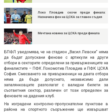
Локо Пловдив скочи преди финала:
Назначиха фен на ЦСКА за главен съдия
Мечтана новина за ЦСКА преди финала
БПФЛ уведомява, че на стадион „Васил Левски“ няма
да бъдат допускани фенове с артикули на други
отбори в секторите определени за привържениците на
финалистите – ПФК Локомотив Пловдив и ПФК ЦСКА
София. Смесването на привърженици на двата отбора
няма да бъде допуснато, независимо дали
запалянковците разполагат с валидни билети за
съответния сектор, различен от този определен за
феновете на дадения клуб.
На изградени контролно-пропускателни пунктове в
района на спортното съоръжение ще извършват