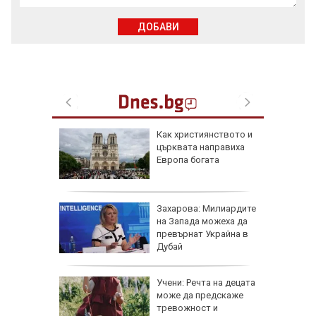
ДОБАВИ
е
Как християнството и
ви са
църквата направиха
й
Европа богата
 ден
 август
Захарова: Милиардите
нови
на Запада можеха да
 важни
превърнат Украйна в
иятни
Дубай
хкави
Учени: Речта на децата
хти с
може да предскаже
тревожност и