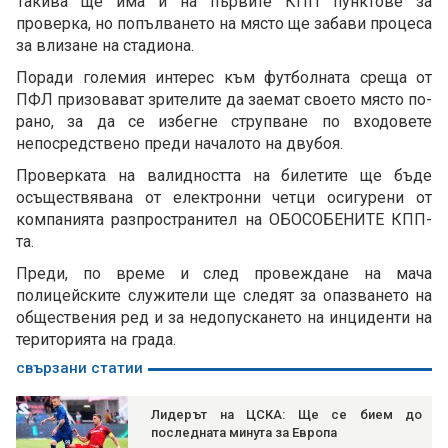
Такива ще има и на първите КПП пунктове за
проверка, но попълването на място ще забави процеса
за влизане на стадиона.
Поради големия интерес към футболната среща от
ПФЛ призовават зрителите да заемат своето място по-
рано, за да се избегне струпване по входовете
непосредствено преди началото на двубоя.
Проверката на валидността на билетите ще бъде
осъществявана от електронни четци осигурени от
компанията разпространител на ОБОСОБЕНИТЕ КПП-
та.
Преди, по време и след провеждане на мача
полицейските служители ще следят за опазването на
обществения ред и за недопускането на инциденти на
територията на града.
свързани статии
Лидерът на ЦСКА: Ще се бием до
последната минута за Европа