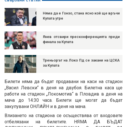
свързани статии
Няма да е Гонзо, стана ясно кой ще връчи
Купата утре
Янев отсвири пресконференцията преди
финала за Купата
Треньорът на Локо Пд се закани на ЦСКА
за Купата
Билети няма да бъдат продавани на каси на стадион
„Васил Левски“ в деня на двубоя. Билетна каса ще
работи на стадион „Локомотив“ в Пловдив в деня на
мача до 14:30 часа. Билети ще могат да бъдат
закупувани ОНЛАЙН и в деня на мача.
Влизането на стадиона се осъществява от входовете
отбелязани на билетите. НЯМА ДА БЪДАТ