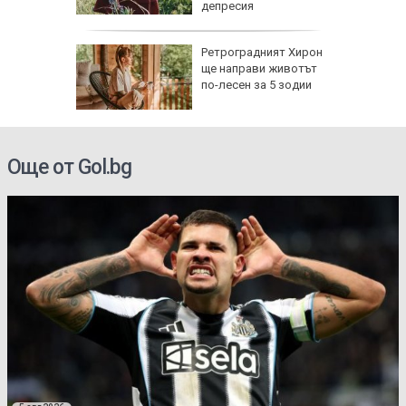
депресия
овдив:
Ретроградният Хирон
исти,
ще направи животът
 го
по-лесен за 5 зодии
т
електри
Още от Gol.bg