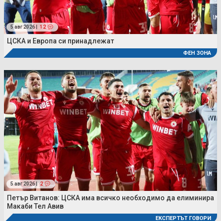
5 авг 2026 |
12
ЦСКА и Европа си принадлежат
ФЕН ЗОНА
5 авг 2026 |
2
Петър Витанов: ЦСКА има всичко необходимо да елиминира
Макаби Тел Авив
ЕКСПЕРТЪТ ГОВОРИ