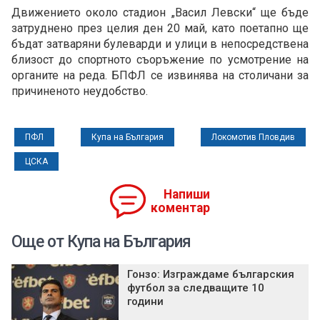
Движението около стадион „Васил Левски“ ще бъде
затруднено през целия ден 20 май, като поетапно ще
бъдат затваряни булеварди и улици в непосредствена
близост до спортното съоръжение по усмотрение на
органите на реда. БПФЛ се извинява на столичани за
причиненото неудобство.
ПФЛ
Купа на България
Локомотив Пловдив
ЦСКА
Напиши
коментар
Още от Купа на България
Гонзо: Изграждаме българския
футбол за следващите 10
години