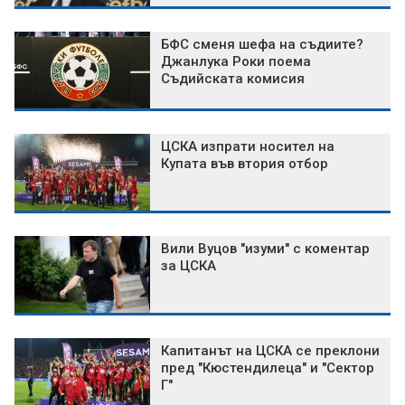
БФС сменя шефа на съдиите?
Джанлука Роки поема
Съдийската комисия
ЦСКА изпрати носител на
Купата във втория отбор
Вили Вуцов "изуми" с коментар
за ЦСКА
Капитанът на ЦСКА се преклони
пред "Кюстендилеца" и "Сектор
Г"