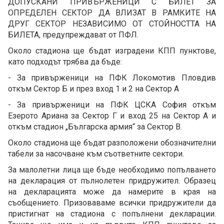
ДОПУСКАНИ ПРИВЪРЖЕНИЦИ С БИЛЕТ ЗА
ОПРЕДЕЛЕН СЕКТОР ДА ВЛИЗАТ В РАМКИТЕ НА
ДРУГ СЕКТОР НЕЗАВИСИМО ОТ СТОЙНОСТТА НА
БИЛЕТА, предупреждават от ПФЛ.
Около стадиона ще бъдат изградени КПП пунктове,
като подходът трябва да бъде:
- За привърженици на ПФК Локомотив Пловдив
откъм Сектор Б и през вход 1 и 2 на Сектор А
- За привърженици на ПФК ЦСКА София откъм
Езерото Ариана за Сектор Г и вход 25 на Сектор А и
откъм стадион „Българска армия“ за Сектор В.
Около стадиона ще бъдат разположени обозначителни
табели за насочване към съответните сектори.
За малолетни лица ще бъде необходимо попълването
на декларация от пълнолетен придружител. Образец
на декларацията може да намерите в края на
съобщението. Призоваваме всички придружители да
пристигнат на стадиона с попълнени декларации.