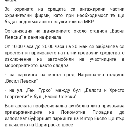
За охраната на срещата са ангажирани частни
охранителни фирми, като при необходимост те ще
бъдат подпомагани от служители на МВР.
Организация на движението около стадион „Васил
Левски“ в деня на финала
От 10:00 часа до 20:00 часа на 20 май се забранява се
престоят и паркирането на пътни превозни средства, с
изключение на автомобили на участниците в
мероприятието, както следва:
- на паркинга на моста пред Национален стадион
„Васил Левски“
- на ул. „Ген. Гурко“ между бул. „Евлоги и Христо
Георгиеви“ и бул. „Васил Левски“
Българската професионална футболна лига призовава
привържениците на Локомотив Пловдив да
използват буферният паркинги на Интер Експо Център
в началото на Цариграско шосе