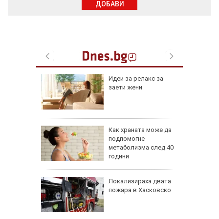
ДОБАВИ
езопасно
Идеи за релакс за
рлеж
заети жени
равим,
Как храната може да
ичната
подпомогне
жбина
метаболизма след 40
години
артофи
Локализираха двата
кашкавал
пожара в Хасковско