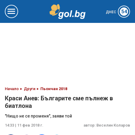
54
ДНЕС
Начало
Други
Пьончан 2018
Краси Анев: Българите сме пълнеж в
биатлона
"Нищо не се променя", заяви той
14:33 | 11 фев 2018 г.
автор:
Веселин Коларов