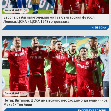
6 авг 2026 |
11
Европа разби най-големия мит за българския футбол:
Левски, ЦСКА и ЦСКА 1948 го доказаха
ФЕН ЗОНА
5 авг 2026 |
3
Петър Витанов: ЦСКА има всичко необходимо да елиминира
Макаби Тел Авив
ЕКСПЕРТЪТ ГОВОРИ