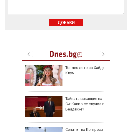
ДОБАВИ
рола по
Топлес лято за Хайди
Клум
а арести
Тайната ваканция на
Си: Какво се случва в
Бейдайхе?
 AI
Сенатът на Конгреса