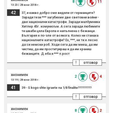
8
11
13:23 | 28 юни 2018 г.
42
37, и какво добро сме видяли от германците?
Заради тези *** загубихме две световни войни -
две национални катастрофи. Заради мал0умника
Хитлер 45г. комунизъм. А сега заради любимите
ти шваби цяла Европа е напълнена с бежанци.
България е по-зле от всякога. Колко ни станаха
националните катастрофи? Ех, ***, не ти е лесно
да си немски роб. Ходи сега да им миеш, да им
чистиш, да им проституираш и да им храниш
бежанците. Д.ебa и *** п.рост
!
отговор
анонимен
2
4
13:19 | 28 юни 2018 г.
41
39 - S kogo shte igraete na 1/8 finalite?????????
!
отговор
анонимен
8
2