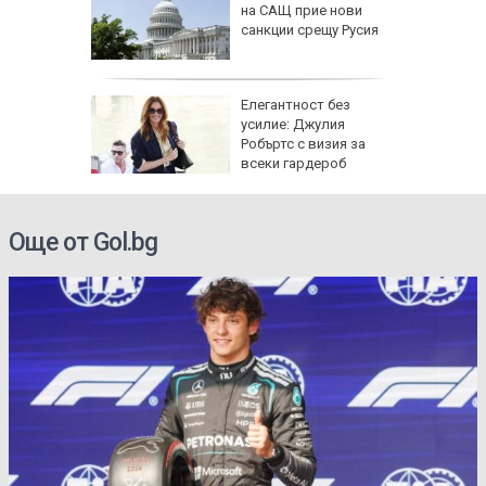
ткриване
на САЩ прие нови
чни
санкции срещу Русия
ойто ще
Елегантност без
е да
усилие: Джулия
т
Робъртс с визия за
всеки гардероб
Още от Gol.bg