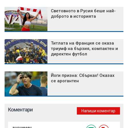
Световното в Русия беше най-
доброто в историята
Титлата на Франция се оказа
триумф на бързия, компактен и
директен футбол
Йоги призна: Сбърках! Оказах
се арогантен
Коментари
Напиши коментар
анонимен