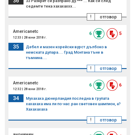
36
33 Разкрит си разпрано ду.*** ... Как си след
седемте тека хахахаххх...
!
отговор
Americanetc
6
5
12:33 | 28 юни 2018 г.
35
Дебел и мазен корейски вурст дълбоко в
немската дупара.... Град Монтана тъне в
тъмнина....
!
отговор
Americanetc
6
6
12:32 | 28 юни 2018 г.
34
Мухахаха дюнерландия последна в групата
хахахаха има ли по-нас.ран световен шампион, а?
Хахахахаха
!
отговор
анонимен