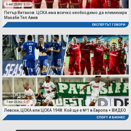
5 авг 2026 |
3
Петър Витанов: ЦСКА има всичко необходимо да елиминира
Макаби Тел Авив
ЕКСПЕРТЪТ ГОВОРИ
7 авг 2026 |
5
Левски, ЦСКА или ЦСКА 1948: Кой ще е №1 в Европа + ВИДЕО
СПОРТ И БИЗНЕС