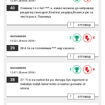
12:59 | 28 юни 2018 г.
40
Очаквах го с пет ***.а. какво можеш да направиш
рюдигер,гюнсурат,боатенг,кедира,Йозил,а уж са
чиста раса. Пшеница
!
отговор
анонимен
2
4
12:52 | 28 юни 2018 г.
39
38 А ти си голяяяямм ***.нар хахаххх...
!
отговор
анонимен
3
4
12:47 | 28 юни 2018 г.
38
37- Ti si za rastrel be pe.deruga.Sys sigurnost si
niakakyv malyk lainar koito si niama i poniatie ot
istoria.
!
отговор