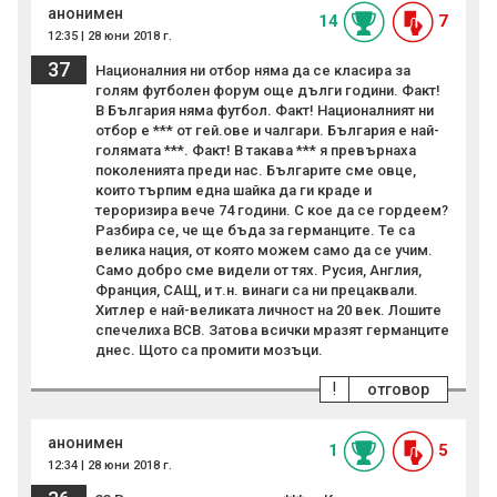
анонимен
14
7
12:35 | 28 юни 2018 г.
37
Националния ни отбор няма да се класира за
голям футболен форум още дълги години. Факт!
В България няма футбол. Факт! Националният ни
отбор е *** от гей.ове и чалгари. България е най-
голямата ***. Факт! В такава *** я превърнаха
поколенията преди нас. Българите сме овце,
които търпим една шайка да ги краде и
тероризира вече 74 години. С кое да се гордеем?
Разбира се, че ще бъда за германците. Те са
велика нация, от която можем само да се учим.
Само добро сме видели от тях. Русия, Англия,
Франция, САЩ, и т.н. винаги са ни прецаквали.
Хитлер е най-великата личност на 20 век. Лошите
спечелиха ВСВ. Затова всички мразят германците
днес. Щото са промити мозъци.
!
отговор
анонимен
1
5
12:34 | 28 юни 2018 г.