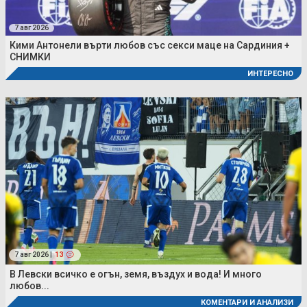
7 авг 2026
Кими Антонели върти любов със секси маце на Сардиния +
СНИМКИ
ИНТЕРЕСНО
7 авг 2026 |
13
В Левски всичко е огън, земя, въздух и вода! И много
любов...
КОМЕНТАРИ И АНАЛИЗИ