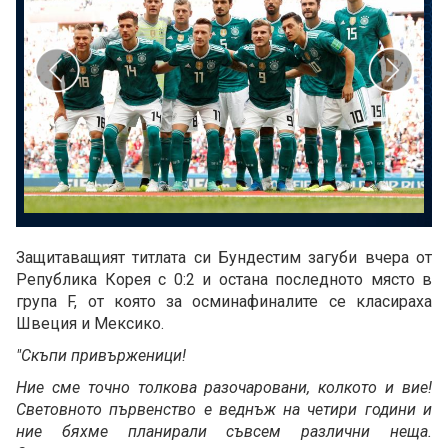
Защитаващият титлата си Бундестим загуби вчера от
Република Корея с 0:2 и остана последното място в
група F, от която за осминафиналите се класираха
Швеция и Мексико.
"Скъпи привърженици!
Ние сме точно толкова разочаровани, колкото и вие!
Световното първенство е веднъж на четири години и
ние бяхме планирали съвсем различни неща.