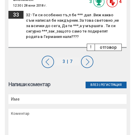
3
4
12:30 | 28 юни 2018 г.
33
32 -Tи си особенно тъ,п бе ***.дал .Виж какво
съм написал бе накдърник.За това световно ,не
за всички до сега, Да те ***,а у мършата . Ти си
сигурно ***,зак ,защото само те подкрепят
родата в Германия нали????
!
отговор
Напиши коментар
ВЛЕЗ
|
РЕГИСТРАЦИЯ