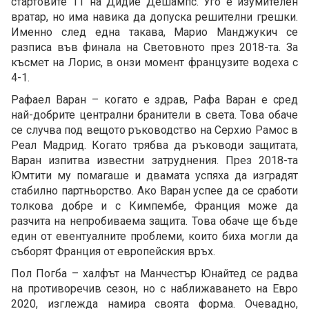
стартовите 11 на Дидие Дешампс. Уго е изумителен
вратар, но има навика да допуска решителни грешки.
Именно след една такава, Марио Манджукич се
разписа във финала на Световното през 2018-та. За
късмет на Лорис, в онзи момент французите водеха с
4-1.
Рафаел Варан – когато е здрав, Рафа Варан е сред
най-добрите централни бранители в света. Това обаче
се случва под вещото ръководство на Серхио Рамос в
Реал Мадрид. Когато трябва да ръководи защитата,
Варан изпитва известни затруднения. През 2018-та
Юмтити му помагаше и двамата успяха да изградят
стабилно партньорство. Ако Варан успее да се сработи
толкова добре и с Кимпембе, Франция може да
разчита на непробиваема защита. Това обаче ще бъде
един от евентуалните проблеми, които биха могли да
съборят Франция от европейския връх.
Пол Погба – халфът на Манчестър Юнайтед се радва
на противоречив сезон, но с наближаването на Евро
2020, изглежда намира своята форма. Очевадно,