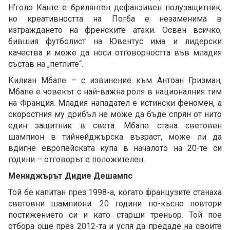
Н‘голо Канте е брилянтен дефанзивен полузащитник,
но креативността на Погба е незаменима в
изграждането на френските атаки. Освен всичко,
бившия футболист на Ювентус има и лидерски
качества и може да носи отговорността във младия
състав на „петлите“.
Килиан Мбапе – с извинение към Антоан Гризман,
Мбапе е човекът с най-важна роля в националния тим
на Франция. Младия нападател е истински феномен, а
скоростния му дрибъл не може да бъде спрян от нито
един защитник в света. Мбапе стана световен
шампион в тийнейджърска възраст, може ли да
вдигне европейската купа в началото на 20-те си
години – отговорът е положителен.
Мениджърът Дидие Дешампс
Той бе капитан през 1998-а, когато французите станаха
световни шампиони. 20 години по-късно повтори
постижението си и като старши треньор. Той пое
отбора още през 2012-та и успя да предаде на своите