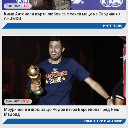
7 авг 2026 |
4
Кими Антонели върти любов със секси маце на Сардиния +
СНИМКИ
ИНТЕРЕСНО
9 авг 2026 |
9
Моуриньо е в шок: защо Родри избра Барселона пред Реал
Мадрид
КОМЕНТАРИ И АНАЛИЗИ