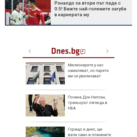
Роналдо за втори път пада с
0:5! Вижте най-големите загуби
в кариерата му
очти е
Милионерите у нас
ето си
намаляват, но парите
им се увеличават
 Южна
Почина Дон Нелсън,
 нужда
треньорът легенда в
за ПВО
НБА
класа и
Горещо и днес, ще
птември"
вали само в планините