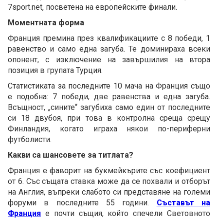
7sport.net, посветена на европейските финали.
Моментната форма
Франция премина през квалификациите с 8 победи, 1
равенство и само една загуба. Те доминираха всеки
опонент, с изключение на завършилия на втора
позиция в групата Турция.
Статистиката за последните 10 мача на Франция също
е подобна: 7 победи, две равенства и една загуба.
Всъщност, „сините“ загубиха само един от последните
си 18 двубоя, при това в контролна среща срещу
Финландия, когато играха някои по-периферни
футболисти.
Какви са шансовете за титлата?
Франция е фаворит на букмейкърите със коефициент
от 6. Със същата ставка може да се похвали и отборът
на Англия, въпреки слабото си представяне на големи
форуми в последните 55 години.
Съставът на
Франция
е почти същия, който спечели Световното