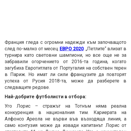
Франция гледа с огромни надежди към започващото
след по-малко от месец
ЕВРО 2020
. „Петлите“ влизат в
турнира като световни шампиони, но все още не за
забравили огорчението от 2016-та година, когато
загубиха Евротитлата от Португалия на собствен терен
в Париж. Но имат ли сили французите да повторят
успеха от Русия 2018-та, може да разберете в
следващите редове.
Най-добрите футболисти в отбора:
Уго Лорис – стражът на Тотнъм няма реална
конкуренция в националния тим. Кариерата на
Алфонсо Ареола не върви във възходяща линия, а
само контузия може да извади капитанът Лорис от