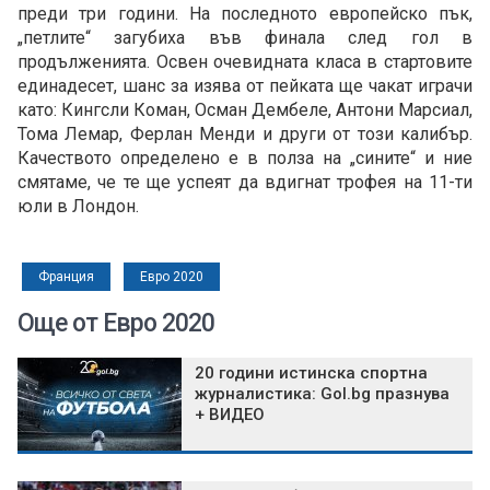
преди три години. На последното европейско пък,
„петлите“ загубиха във финала след гол в
продълженията. Освен очевидната класа в стартовите
единадесет, шанс за изява от пейката ще чакат играчи
като: Кингсли Коман, Осман Дембеле, Антони Марсиал,
Тома Лемар, Ферлан Менди и други от този калибър.
Качеството определено е в полза на „сините“ и ние
смятаме, че те ще успеят да вдигнат трофея на 11-ти
юли в Лондон.
Франция
Евро 2020
Още от Евро 2020
20 години истинска спортна
журналистика: Gol.bg празнува
+ ВИДЕО