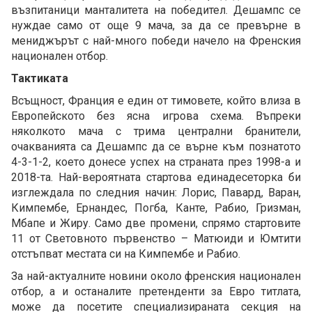
възпитаници манталитета на победител. Дешампс се
нуждае само от още 9 мача, за да се превърне в
мениджърът с най-много победи начело на Френския
национален отбор.
Тактиката
Всъщност, Франция е един от тимовете, който влиза в
Европейското без ясна игрова схема. Въпреки
няколкото мача с трима централни бранители,
очакванията са Дешампс да се върне към познатото
4-3-1-2, което донесе успех на страната през 1998-а и
2018-та. Най-вероятната стартова единадесеторка би
изглеждала по следния начин: Лорис, Павард, Варан,
Кимпембе, Ернандес, Погба, Канте, Рабио, Гризман,
Мбапе и Жиру. Само две промени, спрямо стартовите
11 от Световното първенство – Матюиди и Юмтити
отстъпват местата си на Кимпембе и Рабио.
За най-актуалните новини около френския национален
отбор, а и останалите претенденти за Евро титлата,
може да посетите специализираната секция на