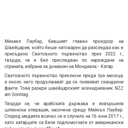
Михаел Лаубер, бившият главен прокурор на
Швейцария, който беше натоварен да разследва как е
присъдено Световното първенство през 2022 г.,
твърди, че е бил преследван по нареждане на
страната, избрана за домакин на Мондиала - Катар.
Световното първенство приключи преди три месеца,
а около него продължават да се появяват скандални
факти. Това разкри швейцарският всекидневник NZZ
am Sonntag.
Твърди се, че арабската държава е извършила
шпионска операция, насочена срещу Майкъл Лаубер.
Според медията всичко се е случило на 16 юни 2017 г.,
като катарците са били подпомогнати от американски