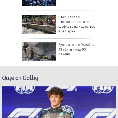
фьор
ВАС: В сила е
 евро
отстраняването на
ицаи
шефката на кадастъра
във Варна
затвори
Руска атака в Украйна:
я път
13 убити и над 90
спират
ранени
Още от Gol.bg