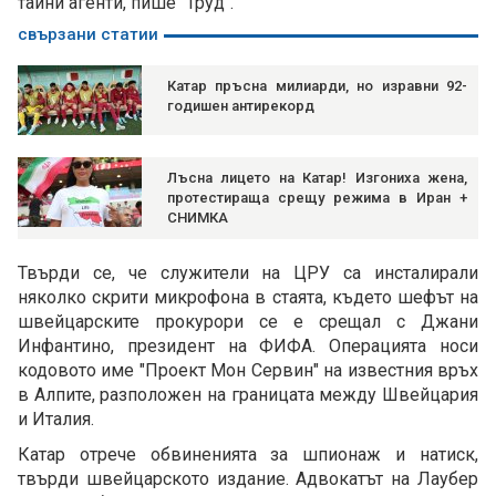
тайни агенти, пише "Труд".
свързани статии
Катар пръсна милиарди, но изравни 92-
годишен антирекорд
Лъсна лицето на Катар! Изгониха жена,
протестираща срещу режима в Иран +
СНИМКА
Твърди се, че служители на ЦРУ са инсталирали
няколко скрити микрофона в стаята, където шефът на
швейцарските прокурори се е срещал с Джани
Инфантино, президент на ФИФА. Операцията носи
кодовото име "Проект Мон Сервин" на известния връх
в Алпите, разположен на границата между Швейцария
и Италия.
Катар отрече обвиненията за шпионаж и натиск,
твърди швейцарското издание. Адвокатът на Лаубер