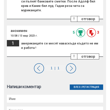
си пълнят банковите сметки. После Адолф бил
крив и Кание бил луд. Гадни реза чета са
муриканците.
!
отговор
анонимен
5
3
10:58 | 13 мар 2023 г.
1
американците се месят наваскъде където не им
е работа !
!
отговор
Напиши коментар
ВЛЕЗ
|
РЕГИСТРАЦИЯ