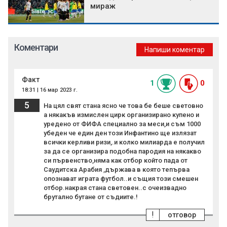
мираж
Коментари
Напиши коментар
Факт
1
0
18:31 | 16 мар 2023 г.
5
На цял свят стана ясно че това бе беше световно
а някакъв измислен цирк организирано купено и
уредено от ФИФА специално за меси,и съм 1000
убеден че един ден този Инфантино ще излязат
всички керливи ризи,.и колко милиарда е получил
за да се организира подобна пародия на някакво
си първенство,няма как отбор който пада от
Саудитска Арабия ,държава в която тепърва
опознават играта футбол..и същия този смешен
отбор.накрая стана световен..с очеизвадно
брутално бутане от съдиите.!
!
отговор