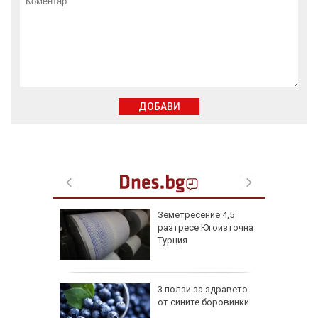
ДОБАВИ
жи
Земетресение 4,5
ивша
разтресе Югоизточна
онтана
Турция
върли
3 ползи за здравето
п за
от сините боровинки
няма да