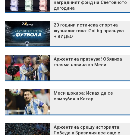
наградният фонд на Световното
догодина
20 години истинска спортна
журналистика: Gol.bg празнува
+ ВИДЕО
Аржентина празнува! Обявиха
голяма новина за Меси
Меси шокира: Исках да се
самоубия в Катар!
Аржентина срещу историята:
Победа в Бразилия все още е