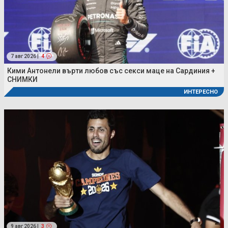
7 авг 2026 |
4
Кими Антонели върти любов със секси маце на Сардиния +
СНИМКИ
ИНТЕРЕСНО
9 авг 2026 |
3