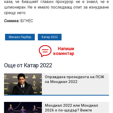
каза, че бившият главен прокурор не е знаел, че е
шпиониран. Не е имало последващ опит за изнудване
срещу него.
Снимка:
БГНЕС
Михаел Лаубер
Катар 2022
Напиши
коментар
Още от Катар 2022
Оправдаха президента на ПСЖ
за Мондиал 2022
Мондиал 2022 или Мондиал
2026 е по-щедър? Вижте