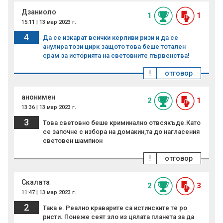
Дзаниоло
1
1
15:11 | 13 мар 2023 г.
4
Да се изкарат всички керливи ризи и да се
анулира този цирк защото това беше тотален
срам за историята на световните първенства!
!
отговор
анонимен
2
1
13:36 | 13 мар 2023 г.
3
Това световно беше криминално отвсякъде.Като
се започне с избора на домакин,та до нагласения
световен шампион
!
отговор
Скалата
2
3
11:47 | 13 мар 2023 г.
2
Така е. Реално краварите са истинските те ро
ристи. Понеже сеят зло из цялата планета за да