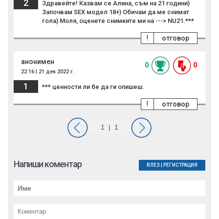
2
Здравейте! Казвам се Алина, съм на 21 години)
Започвам SEX модел 18+) Обичам да ме снимат
гола) Моля, оценете снимките ми на ---> NU21.***
!
отговор
анонимен
0
0
22:16 | 21 дек 2022 г.
1
*** ценности ли бе да ги опишеш.
!
отговор
Напиши коментар
ВЛЕЗ
|
РЕГИСТРАЦИЯ