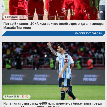
5 авг 2026 |
3
Петър Витанов: ЦСКА има всичко необходимо да елиминира
Макаби Тел Авив
ЕКСПЕРТЪТ ГОВОРИ
17 юли 2026 |
53
Испания струва с над €400 млн. повече от Аржентина преди