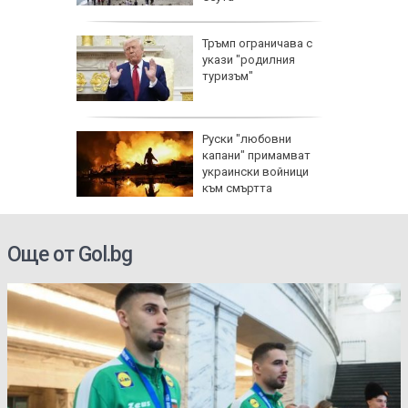
пореди
Тръмп ограничава с
и срещу
укази "родилния
и помощ
туризъм"
Руски "любовни
изъм" и
капани" примамват
а
украински войници
ан
към смъртта
Още от Gol.bg