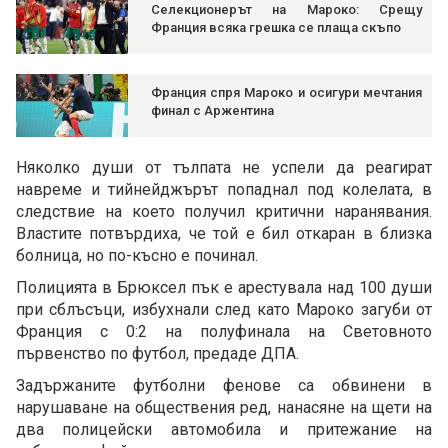
Селекционерът на Мароко: Срещу
Франция всяка грешка се плаща скъпо
Франция спря Мароко и осигури мечтания
финал с Аржентина
Няколко души от тълпата не успели да реагират
навреме и тийнейджърът попаднал под колелата, в
следствие на което получил критични наранявания.
Властите потвърдиха, че той е бил откаран в близка
болница, но по-късно е починал.
Полицията в Брюксел пък е арестувала над 100 души
при сблъсъци, избухнали след като Мароко загуби от
Франция с 0:2 на полуфинала на Световното
първенство по футбол, предаде ДПА.
Задържаните футболни фенове са обвинени в
нарушаване на обществения ред, нанасяне на щети на
два полицейски автомобила и притежание на