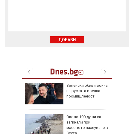
ДОБАВИ
 радват
Зеленски обяви война
късмет
на руската военна
6 г.
промишленост
и най-
Около 100 души са
души в
загинали при
йланд
масовото нахлуване в
Сеута