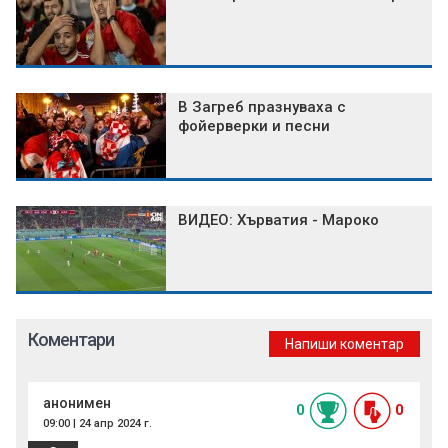
В Загреб празнуваха с
фойерверки и песни
ВИДЕО: Хърватия - Мароко
Коментари
Напиши коментар
анонимен
0
0
09:00 | 24 апр 2024 г.