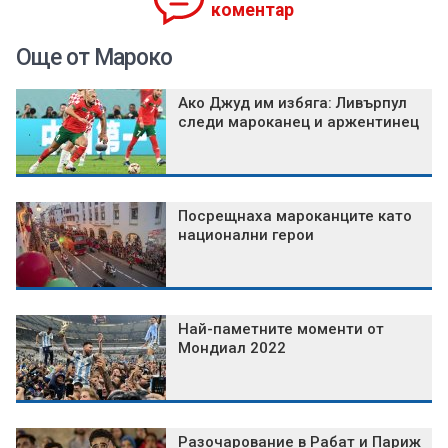
коментар
Още от Мароко
Ако Джуд им избяга: Ливърпул
следи мароканец и аржентинец
Посрещнаха мароканците като
национални герои
Най-паметните моменти от
Мондиал 2022
Разочарование в Рабат и Париж