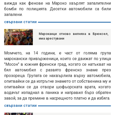
вижда как фенове на Мароко хвърлят запалителни
бомби по полицията. Десетки автомобили са били
запалени.
свързани статии
Мароканци отново вилняха в Брюксел,
има арестувани
Момчето, на 14 години, е част от голяма група
марокански привърженици, които се движат по улица
"Мосон" в южния френски град, когато се натъкват на
бял автомобил с развято френско знаме през
прозореца. Групата се нахвърлила върху автомобила,
опитвайки се да изтръгне знамето от собственика му и
опитвайки се да отвори шофьорската врата, когато
водачът изпаднал в паника и направил бърз обратен
завой, за да премине в насрещното платно и да избяга.
свързани статии