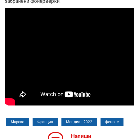
забранени фойерверки.
Мароко
Франция
Мондиал 2022
фенове
Напиши