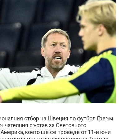
ионалния отбор на Швеция по футбол Греъм
ончателния състав за Световното
Америка, което ще се проведе от 11-и юни
о явно няма място за нападателя на Тотнъм