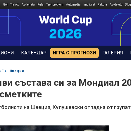
r
Gol
Tialoto
Az-jenata
Puls
Teenproblem
Automedia
Imoti.net
Rabota
Az-deteto
Blog
ДИОНИ
КАЛЕНДАР
ИГРА С ПРОГНОЗИ
ГАЛЕРИЯ
 F
Швеция
ви състава си за Мондиал 20
 сметките
тболисти на Швеция, Кулушевски отпадна от групат