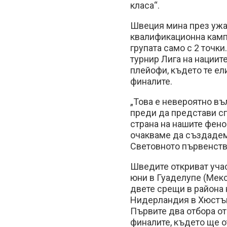
класа“.
Швеция мина през ужа
квалификационна камп
групата само с 2 точк
турнир Лига на нациит
плейофи, където те ел
финалите.
„Това е невероятно въ
преди да представи сп
страна на нашите фено
очакваме да създадем
Световното първенств
Шведите откриват учас
юни в Гуаделупе (Мекс
двете срещи в района 
Нидерландия в Хюстън 
Първите два отбора от
финалите, където ще о