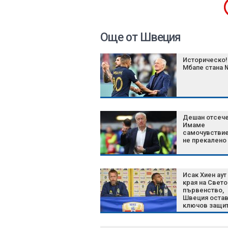
Още от Швеция
Историческо!
Мбапе стана 
Дешан отсече
Имаме
самочувствие
не прекалено
Исак Хиен аут
края на Свет
първенство,
Швеция остав
ключов защи