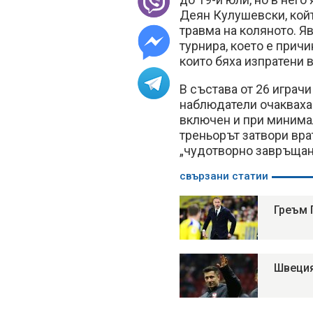
Деян Кулушевски, койт
травма на коляното. Я
турнира, което е причи
които бяха изпратени
В състава от 26 играч
наблюдатели очакваха
включен и при минимал
треньорът затвори вра
„чудотворно завръщан
свързани статии
Греъм 
Швеция