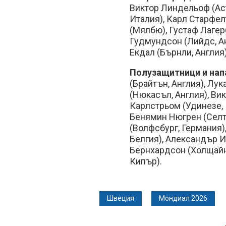
Виктор Линдельоф (Аст
Италия), Карл Старфел
(Мялбю), Густаф Лагерб
Гудмундсон (Лийдс, Ан
Екдал (Бърнли, Англия)
Полузащитници и нап
(Брайтън, Англия), Лук
(Нюкасъл, Англия), Ви
Карлстрьом (Удинезе, 
Бенямин Нюгрен (Селт
(Волфсбург, Германия)
Белгия), Александър И
Бернхардсон (Холщайн
Кипър).
Швеция
Мондиал 2026