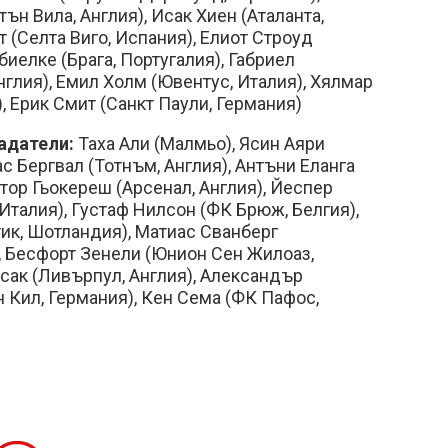
ън Вила, Англия), Исак Хиен (Аталанта,
т (Селта Виго, Испания), Елиот Строуд
иелке (Брага, Португалия), Габриел
глия), Емил Холм (Ювентус, Италия), Хялмар
, Ерик Смит (Санкт Паули, Германия)
адатели:
Таха Али (Малмьо), Ясин Аяри
ас Бергвал (Тотнъм, Англия), Антъни Еланга
ктор Гьокереш (Арсенал, Англия), Йеспер
Италия), Густаф Нилсон (ФК Брюж, Белгия),
ик, Шотландия), Матиас Сванберг
, Бесфорт Зенели (Юнион Сен Жилоаз,
сак (Ливърпул, Англия), Александър
 Кил, Германия), Кен Сема (ФК Пафос,