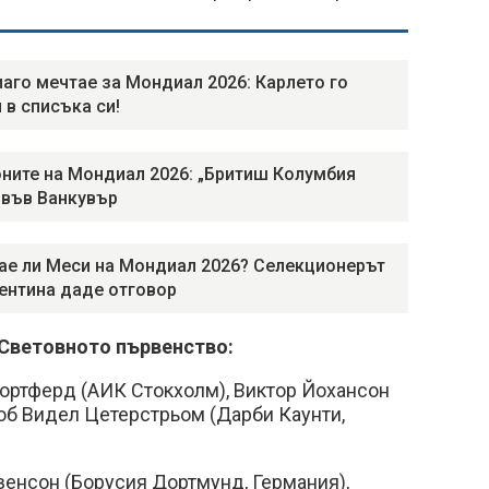
иаго мечтае за Мондиал 2026: Карлето го
 в списъка си!
ните на Мондиал 2026: „Бритиш Колумбия
 във Ванкувър
ае ли Меси на Мондиал 2026? Селекционерът
ентина даде отговор
 Световното първенство:
ортферд (АИК Стокхолм), Виктор Йохансон
Якоб Видел Цетерстрьом (Дарби Каунти,
енсон (Борусия Дортмунд, Германия),