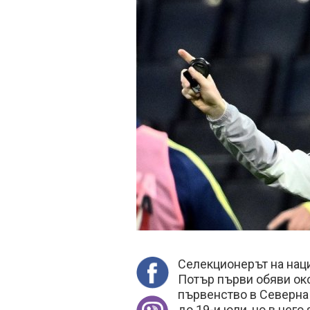
Селекционерът на нац
Потър първи обяви ок
първенство в Северна 
до 19-и юли, но в нег