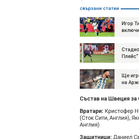
свързани статии
Игор Т
включи
Стадио
Плейс“
Ще игр
на Арж
Състав на Швеция за
Вратари:
Кристофер Н
(Сток Сити, Англия), 
Англия)
Защитници:
Даниел Св