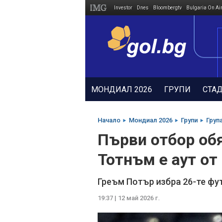
Investor
Dnes
Bloombergtv
Bulgaria On Ai
Megavselena.bg
МОНДИАЛ 2026
ГРУПИ
СТА
Начало
Мондиал 2026
Групи
Група
Първи отбор обя
Тотнъм е аут от
Греъм Потър избра 26-те фу
19:37 | 12 май 2026 г.