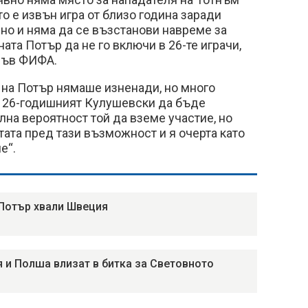
о е извън игра от близо година заради
вно и няма да се възстанови навреме за
ната Потър да не го включи в 26-те играчи,
 във ФИФА.
и на Потър нямаше изненади, но много
 26-годишният Кулушевски да бъде
на вероятност той да вземе участие, но
тата пред тази възможност и я очерта като
е“.
Потър хвали Швеция
 и Полша влизат в битка за Световното