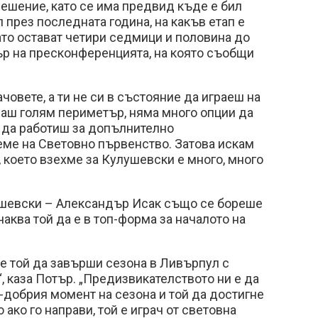
решение, като се има предвид къде е бил
л през последната година, на какъв етап е
ато остават четири седмици и половина до
ър на пресконференцията, на която съобщи
човете, а ти не си в състояние да играеш на
ваш голям периметър, няма много опции да
 да работиш за допълнително
еме на Световно първенство. Затова искам
, което взехме за Кулушевски е много, много
шевски – Александър Исак също се бореше
чаква той да е в топ-форма за началото на
е той да завърши сезона в Ливърпул с
, каза Потър. „Предизвикателството ни е да
добрия момент на сезона и той да достигне
ако го направи, той е играч от световна