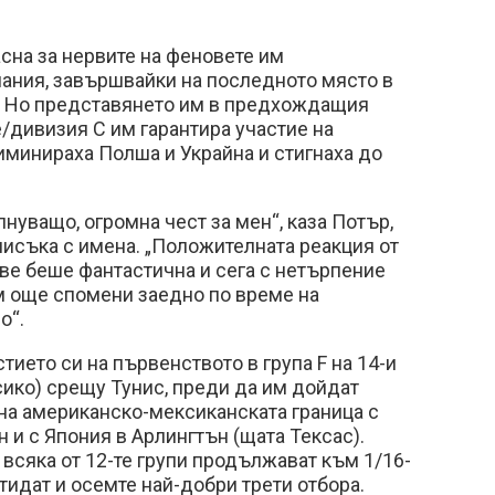
сна за нервите на феновете им
ания, завършвайки на последното място в
и. Но представянето им в предхождащия
е/дивизия С им гарантира участие на
иминираха Полша и Украйна и стигнаха до
лнуващо, огромна чест за мен“, каза Потър,
исъка с имена. „Положителната реакция от
ве беше фантастична и сега с нетърпение
 още спомени заедно по време на
о“.
тието си на първенството в група F на 14-и
ико) срещу Тунис, преди да им дойдат
на американско-мексиканската граница с
и с Япония в Арлингтън (щата Тексас).
 всяка от 12-те групи продължават към 1/16-
тидат и осемте най-добри трети отбора.