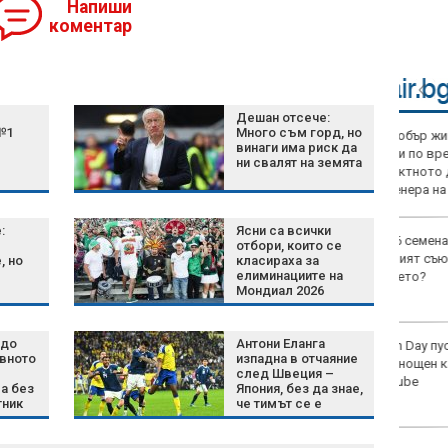
Напиши
коментар
Дешан отсече:
№1
Много съм горд, но
По-добър живот за 3
винаги има риск да
зодии по време на
ни свалят на земята
директното движение
на Венера на 8 август
2026 г.
:
Ясни са всички
Кои 6 семена са най-
отбори, които се
добрият съюзник на
, но
класираха за
елиминациите на
сърцето?
Мондиал 2026
 до
Антони Еланга
Green Day пусна
овното
изпадна в отчаяние
денонощен канал в
след Швеция –
YouTube
а без
Япония, без да знае,
тник
че тимът се е
класирал за
осминафиналите