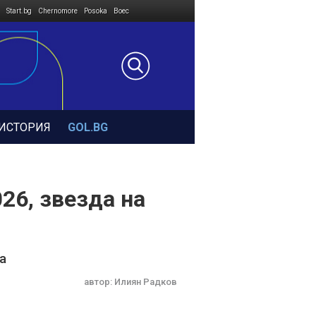
Start.bg
Chernomore
Posoka
Boec
ИСТОРИЯ
GOL.BG
26, звезда на
а
автор:
Илиян Радков