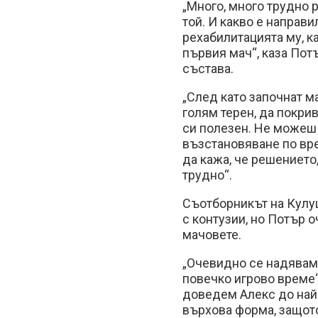
„Много, много трудно 
той. И какво е направи
рехабилитацията му, к
първия мач“, каза Пот
състава.
„След като започнат ма
голям терен, да покри
си полезен. Не можеш
възстановяване по вр
да кажа, че решението
трудно“.
Съотборникът на Кулу
с контузии, но Потър о
мачовете.
„Очевидно се надявам
повечко игрово време“
доведем Алекс до най-
върхова форма, защото 