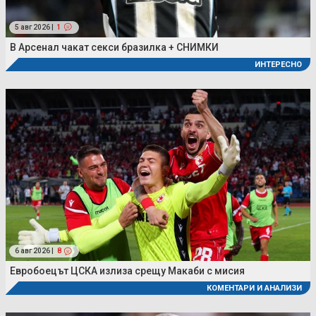
5 авг 2026 |
1
В Арсенал чакат секси бразилка + СНИМКИ
ИНТЕРЕСНО
6 авг 2026 |
8
Евробоецът ЦСКА излиза срещу Макаби с мисия
КОМЕНТАРИ И АНАЛИЗИ