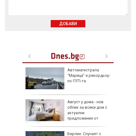
ДОБАВИ
ая в
Автомагистрала
рали сме
“Марица” е рекордьор
 езика
по ПТП-та
 сухото
Август у дома - нов
облик за всеки дом с
ак се
актуални
предложения от
HomeMax
Берлин: Случаят с