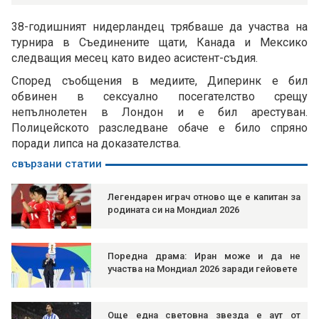
38-годишният нидерландец трябваше да участва на
турнира в Съединените щати, Канада и Мексико
следващия месец като видео асистент-съдия.
Според съобщения в медиите, Диперинк е бил
обвинен в сексуално посегателство срещу
непълнолетен в Лондон и е бил арестуван.
Полицейското разследване обаче е било спряно
поради липса на доказателства.
свързани статии
Легендарен играч отново ще е капитан за
родината си на Мондиал 2026
Поредна драма: Иран може и да не
участва на Мондиал 2026 заради гейовете
Още една световна звезда е аут от