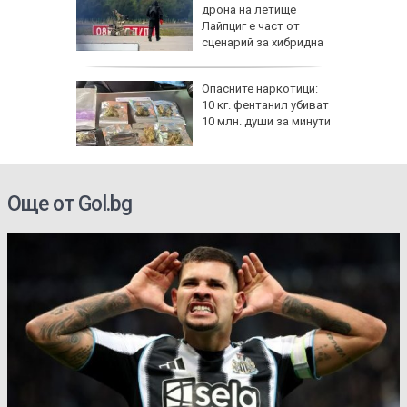
!":
дрона на летище
Лайпциг е част от
аяна
сценарий за хибридна
атака
ов албум
Опасните наркотици:
 години
10 кг. фентанил убиват
10 млн. души за минути
Още от Gol.bg