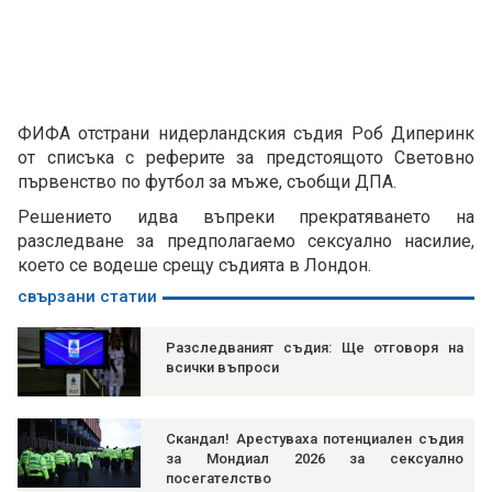
ФИФА отстрани нидерландския съдия Роб Диперинк
от списъка с реферите за предстоящото Световно
първенство по футбол за мъже, съобщи ДПА.
Решението идва въпреки прекратяването на
разследванe за предполагаемо сексуално насилие,
което се водеше срещу съдията в Лондон.
свързани статии
Разследваният съдия: Ще отговоря на
всички въпроси
Скандал! Арестуваха потенциален съдия
за Мондиал 2026 за сексуално
посегателство