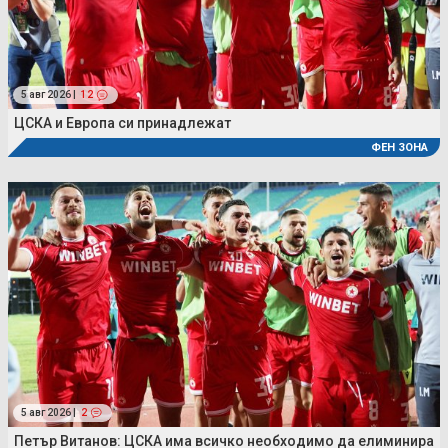
5 авг 2026 |
12
ЦСКА и Европа си принадлежат
ФЕН ЗОНА
5 авг 2026 |
2
Петър Витанов: ЦСКА има всичко необходимо да елиминира