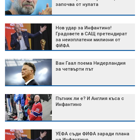
започва от нулата
Нов удар за Инфантино!
Градовете в САЩ претендират
за неизплатени милиони от
ФИФА
Ван Гаал поема Нидерландия
за четвърти път
Пътник ли е? И Англия къса с
Инфантино
УЕФА съди ФИФА заради плана
на Инфантино