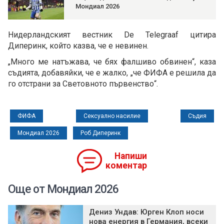
Мондиал 2026
Нидерландският вестник De Telegraaf цитира
Диперинк, който казва, че е невинен.
„Много ме натъжава, че бях фалшиво обвинен“, каза
съдията, добавяйки, че е жалко, „че ФИФА е решила да
го отстрани за Световното първенство“.
ФИФА
Сексуално насилие
Съдия
Мондиал 2026
Роб Диперинк
Напиши
коментар
Още от Мондиал 2026
Дениз Ундав: Юрген Клоп носи
нова енергия в Германия, всеки