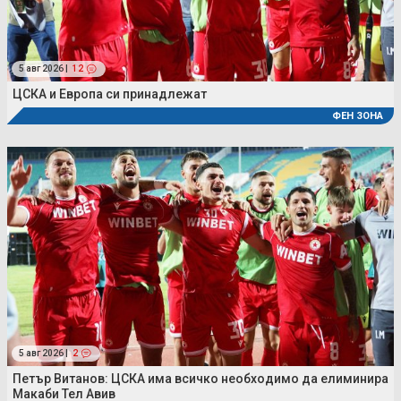
5 авг 2026 |
12
ЦСКА и Европа си принадлежат
ФЕН ЗОНА
5 авг 2026 |
2
Петър Витанов: ЦСКА има всичко необходимо да елиминира
Макаби Тел Авив