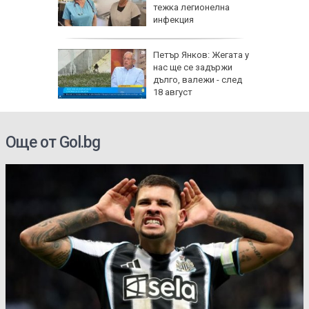
лощада"
тежка легионелна
инфекция
рху
Петър Янков: Жегата у
ове и
нас ще се задържи
бъде
дълго, валежи - след
ктика,
18 август
Още от Gol.bg