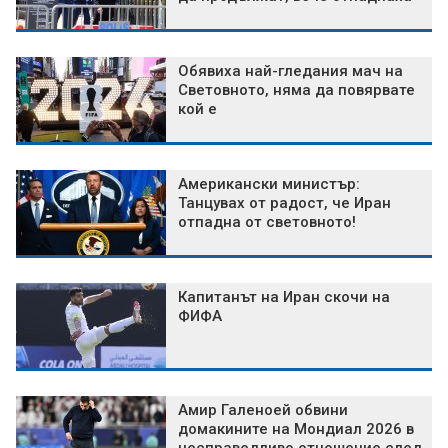
Обявиха най-гледания мач на
Световното, няма да повярвате
кой е
Американски министър:
Танцувах от радост, че Иран
отпадна от световното!
Капитанът на Иран скочи на
ФИФА
Амир Галеноей обвини
домакините на Мондиал 2026 в