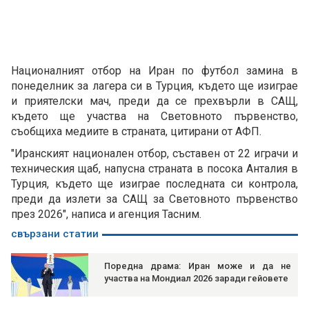
Националният отбор на Иран по футбол замина в
понеделник за лагера си в Турция, където ще изиграе
и приятелски мач, преди да се прехвърли в САЩ,
където ще участва на Световното първенство,
съобщиха медиите в страната, цитирани от АФП.
"Иранският национален отбор, съставен от 22 играчи и
техническия щаб, напусна страната в посока Анталия в
Турция, където ще изиграе последната си контрола,
преди да излети за САЩ за Световното първенство
през 2026", написа и агенция Тасним.
свързани статии
Поредна драма: Иран може и да не
участва на Мондиал 2026 заради гейовете