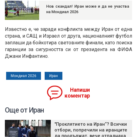
Нов скандал! Иран може и да не участва
на Мондиал 2026
Известно е, че заради конфликта между Иран от една
страна, и САЩ и Израел от друга, националният футбол
заплаши да бойкотира световните финали, като поиска
гаранции за сигурността си от президента на ФИФА
Джани Инфантино.
Мондиал 2026
Иран
Напиши
коментар
Още от Иран
"Проклятието на Иран“? Всички
отбори, попречили на иранците
да продължат, вече отпаднаха