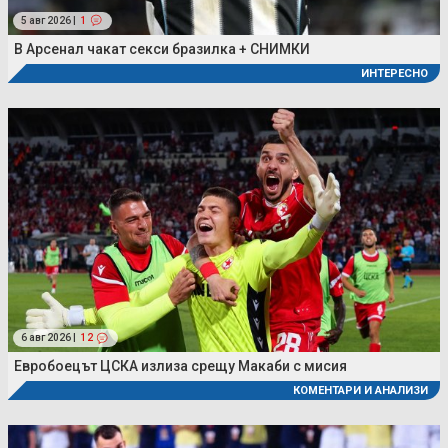
5 авг 2026 |
1
В Арсенал чакат секси бразилка + СНИМКИ
ИНТЕРЕСНО
6 авг 2026 |
12
Евробоецът ЦСКА излиза срещу Макаби с мисия
КОМЕНТАРИ И АНАЛИЗИ