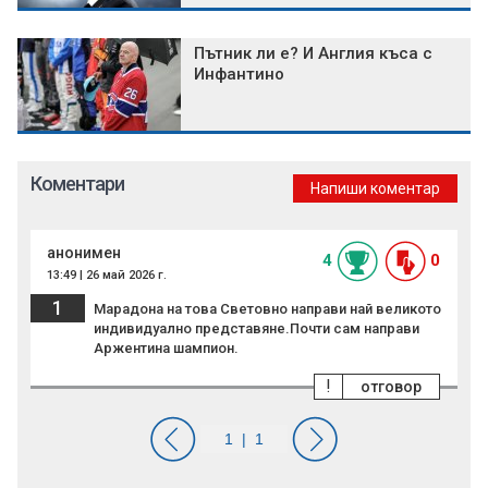
Пътник ли е? И Англия къса с
Инфантино
Коментари
Напиши коментар
анонимен
4
0
13:49 | 26 май 2026 г.
1
Марадона на това Световно направи най великото
индивидуално представяне.Почти сам направи
Аржентина шампион.
!
отговор