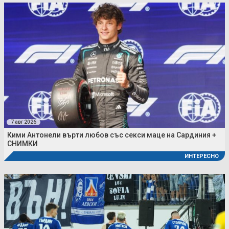
7 авг 2026
Кими Антонели върти любов със секси маце на Сардиния +
СНИМКИ
ИНТЕРЕСНО