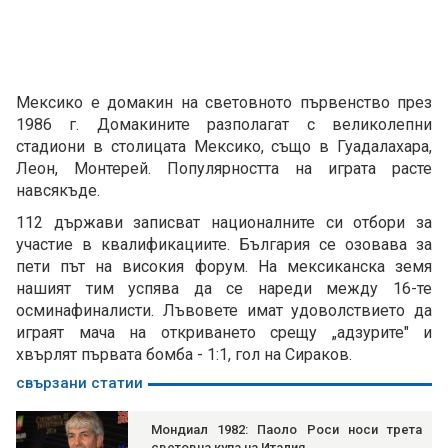
Мексико е домакин на световното първенство през
1986 г. Домакините разполагат с великолепни
стадиони в столицата Мексико, също в Гуадалахара,
Леон, Монтерей. Популярността на играта расте
навсякъде.
112 държави записват националните си отбори за
участие в квалифика­циите. България се озовава за
пети път на високия форум. На мексиканска земя
нашият тим успява да се нареди между 16-те
осминафиналисти. Лъвовете имат удоволствието да
играят мача на от­криването срещу „адзурите" и
хвърлят първата бомба - 1:1, гол на Сираков.
свързани статии
Мондиал 1982: Паоло Роси носи трета
световна купа на Италия