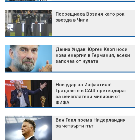
Посрещнаха Возиня като рок
звезда в Чили
Дениз Ундав: Юрген Клоп носи
нова енергия в Германия, всеки
започва от нулата
Нов удар за Инфантино!
Градовете в САЩ претендират
за неизплатени милиони от
ФИФА
Ван Гаал поема Нидерландия
за четвърти път