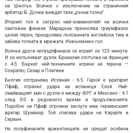
на Шилтън. Всички с изключение на страничния
арбитър Б. До­чев виждат тази „ръчна топка".
Вторият гол е сигурно най-знаменитият на всички
световни финали. Марадона прекосява триумфално
целия терен, преодолява половината английски тим и
забива топката в мрежата. Извънземен гол.
Всички други четвъртфинали се играят по 120 минути.
И се изпълняват дузпи. Бразилия отстъпва на Франция
с 4:5. Бъркат най-техничните играчи на терена —
Сократес, Сезар и Платини.
Белгия отстранява Испания - 6:5. Герой е вратарят
Пфаф, отразил удара на испанеца Елой. Най-
смайващият мач с дузпи е между ФРГ и Мексико - 4:1
след 0:0 в редовното време и продълженията.
Подобно на Пфаф огромна заслуга има германският
вратар Шумахер. Той спасява удари на Кирарте и
Сервин.
На полуфиналите аржентинците не срещат особена