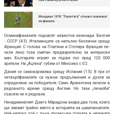
Мондиал 1978: "Лалетата" отново повяхват
на финала
Осминафиналите поднасят известни изненади. Белгия
- СССР (4:3). Италианците са на­пълно безлични срещу
Франция. С голове на Платини и Стопира Франция пе­
чели леко този смятан предварително за интересен
мач. Българите играят за първи път пред 120 000
зрители. На „Ацтека" губим от Мексико с 0:2.
Дания се самовзривява срещу Испания (1:5). В три от
четвъртфиналите са нужни продължения и дузпи за
определяне на победителя. Само Аржентина печели в
редовното вре­ме срещу Англия. Но тази „печалба"
съвсем не е ре­довна.
Ненадминатият Диего Марадона вкара два гола, които
ще заемат трайно място в историята на шампиона­тите.
Най-напред той с ръка промушва топката в мрежата