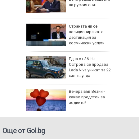
вижение
на руския елит
 август
а най-
Страната ни се
ник на
позиционира като
дестинация за
космически услуги
на
Една от 36: На
нал в
Острова се продава
Lada Niva уникат за 22
хил. паунда
рола по
Венера във Везни -
какво предстои за
а арести
зодиите?
Още от Gol.bg