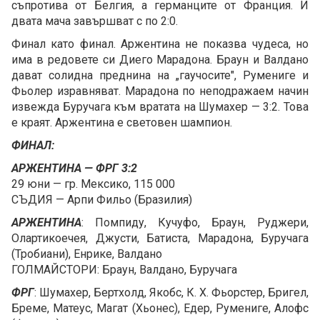
съпротива от Белгия, а германците от Франция. И
двата мача завършват с по 2:0.
Финал като финал. Аржентина не показва чудеса, но
има в редовете си Диего Марадона. Браун и Валда­но
дават солидна преднина на „гаучосите", Румениге и
Фьолер изравняват. Марадона по неподражаем начин
извежда Буручага към вратата на Шумахер — 3:2. Това
е краят. Аржентина е световен шампион.
ФИНАЛ:
АРЖЕНТИНА — ФРГ 3:2
29 юни — гр. Мексико, 115 000
СЪДИЯ — Арпи Фильо (Бразилия)
АРЖЕНТИНА
: Помпиду, Кучуфо, Браун, Руджери,
Олартикоечея, Джусти, Батиста, Марадона, Буручага
(Тробиани), Енри­ке, Валдано
ГОЛМАЙСТОРИ: Браун, Валдано, Буручага
ФРГ
: Шумахер, Бертхолд, Якобс, К. X. Фьорстер, Бригел,
Бре­ме, Матеус, Магат (Хьонес), Едер, Румениге, Алофс