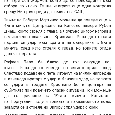
на Пари Сен Жермен, които ще се присъединят към
отбора по-късно. Те ще изиграят още една контрола
срещу Нигерия преди да заминат за САЩ.
Тимът на Роберто Мартинес можеше да поведе още в
4-ата минута. Центриране на Кансело намери Рубен
Диаш, който стреля с глава, а Лоурънс Вигору направи
великолепно спасяване. Кристиано Роналдо отправи
първия си удар към вратата на съперника в 8-ата
минута, след като стреля с глава, но топката отиде
далеч от вратата.
Рафаел Леао бе близо до гол секунди по-
късно. Роналдо го изведе по лявото крило след
блестящо подаване с пета. Играчът на Милан напредна
и изненада вратаря с удар в близкия удар, но топката
се удари в гредата. Кристиано бе в центъра на
събитията при повечето опасни ситуации. Той можеше
да се разпише в 19-ата минута. Капитанът
на Португалия получи топката в наказателното поле,
завъртя се и стреля, но Вигору спря удара с крак.