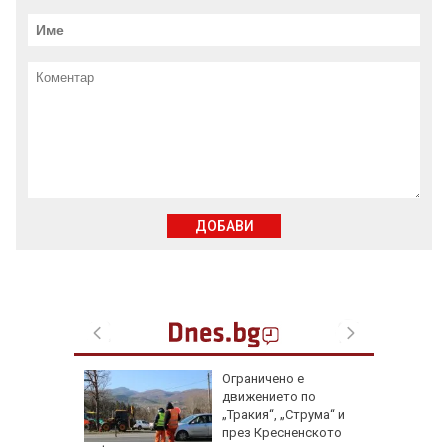
ДОБАВИ
ата
Ограничено е
алипова
движението по
„Тракия“, „Струма“ и
през Кресненското