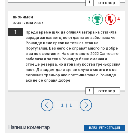
!
отговор
анонимен
3
4
07:34 | 7 юни 2026 г.
1
Преди време щях да оплюяя автора на статията
заради заглавието, но отдавна се забелязва че
Роналдо вече пречи на този състав на
Португалия. Без него се справят много по добре
и са по ефективни. На световното 2022 Сантош го
забеляза и за това Роналдо беше сменян и
стоеше резерва, но и това му коства треньорския
пост. Да видим дали ще се случи същото и със
сегашния треньор ако постъпва така с Роналдо
ако не се справя добре.
!
отговор
Напиши коментар
ВЛЕЗ
|
РЕГИСТРАЦИЯ