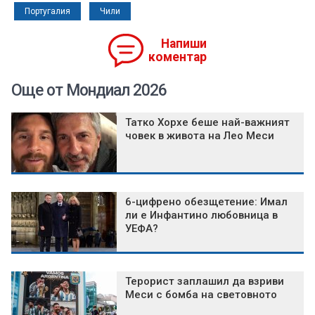
Португалия
Чили
Напиши
коментар
Още от Мондиал 2026
Татко Хорхе беше най-важният
човек в живота на Лео Меси
6-цифрено обезщетение: Имал
ли е Инфантино любовница в
УЕФА?
Терорист заплашил да взриви
Меси с бомба на световното