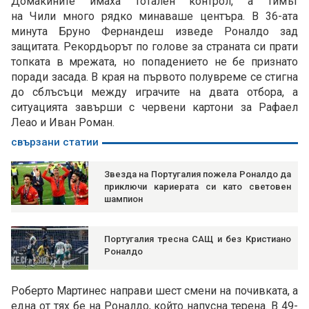
Домакините имаха тотален контрол, а тимът
на Чили много рядко минаваше центъра. В 36-ата
минута Бруно Фернандеш изведе Роналдо зад
защитата. Рекордьорът по голове за страната си прати
топката в мрежата, но попадението не бе признато
поради засада. В края на първото полувреме се стигна
до сблъсъци между играчите на двата отбора, а
ситуацията завърши с червени картони за Рафаел
Леао и Иван Роман.
свързани статии
Звезда на Португалия пожела Роналдо да
приключи кариерата си като световен
шампион
Португалия тресна САЩ и без Кристиано
Роналдо
Роберто Мартинес направи шест смени на почивката, а
една от тях бе на Роналдо, който напусна терена. В 49-