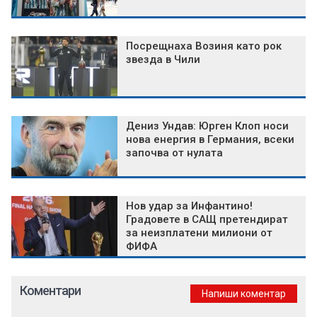
Посрещнаха Возиня като рок
звезда в Чили
Дениз Ундав: Юрген Клоп носи
нова енергия в Германия, всеки
започва от нулата
Нов удар за Инфантино!
Градовете в САЩ претендират
за неизплатени милиони от
ФИФА
Коментари
Напиши коментар