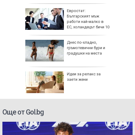
дефиле
ник на 9
Евростат:
ии и
Българският мъж
работи най-малко в
ЕС, холандецът бичи 10
години повече
езопасно
Днес по-хладно,
рлеж
гръмотевични бури и
градушки на места
равим,
Идеи за релакс за
ичната
заети жени
жбина
Още от Gol.bg