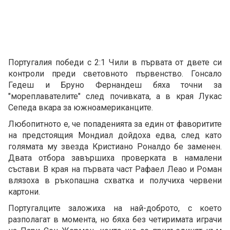
Португалия победи с 2:1 Чили в първата от двете си
контроли преди световното първенство. Гонсало
Гедеш и Бруно Фернандеш бяха точни за
"мореплавателите" след почивката, а в края Лукас
Сепеда вкара за южноамериканците.
Любопитното е, че попаденията за един от фаворитите
на предстоящия Мондиал дойдоха едва, след като
голямата му звезда Кристиано Роналдо бе заменен.
Двата отбора завършиха проверката в намалени
състави. В края на първата част Рафаел Леао и Роман
влязоха в ръкопашна схватка и получиха червени
картони.
Португалците заложиха на най-доброто, с което
разполагат в момента, но бяха без четиримата играчи