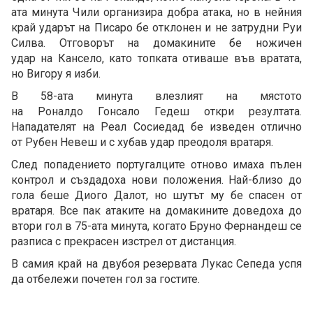
ата минута Чили организира добра атака, но в нейния
край ударът на Писаро бе отклонен и не затрудни Руи
Силва. Отговорът на домакините бе ножичен
удар на Кансело, като топката отиваше във вратата,
но Вигору я изби.
В 58-ата минута влезлият на мястото
на Роналдо Гонсало Гедеш откри резултата.
Нападателят на Реал Сосиедад бе изведен отлично
от Рубен Невеш и с хубав удар преодоля вратаря.
След попадението португалците отново имаха пълен
контрол и създадоха нови положения. Най-близо до
гола беше Диого Далот, но шутът му бе спасен от
вратаря. Все пак атаките на домакините доведоха до
втори гол в 75-ата минута, когато Бруно Фернандеш се
разписа с прекрасен изстрел от дистанция.
В самия край на двубоя резервата Лукас Сепеда успя
да отбележи почетен гол за гостите.