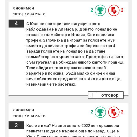
анонимен
2
2
20:06 | 7 юни 2026 г.
4
С Юве се повтори тази ситуация която
наблюдаваме в Ал Насър. Докато Роналдо не
ставаше голмайстор в Италия, Юве печелиха
трофеи. Започнаха да играят за головете му и
вместо да печелят трофеи се бореха за топ 4
заради головете на Роналдо за да стане
голмайстор на първенството. Просто факти, нито
съм тръгнал да обиждам някого както ти правиш.
Тези обиди от твоя страна показват слаб
характер и психика. Бъди малко смирен и най
вече обективен пред истината. Ако си дете още,
извинявай че те засегнах.
!
отговор
анонимен
2
2
20:01 | 7 юни 2026 г.
3
Кое е лъжа? На световното 2022 не търкаше ли
пейката? Но да се върнем още по назад. Още в
Юве, Сари го видя че е просто лаком за гол а не