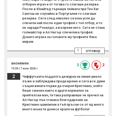
отборен играч и от тогава го слагаше резерва.
После в Юнайтед търкаше пейката при Тен Хаг.
Сантош не случайно в Португалия го слагаше
резерва. Сега след няколко сезона успя да
спечели най после един трофей с топ отбор, и то
не заради Роналдо, а въпреки него. Сега не стана
голмайстор и Ал Насър спечелиха трофей.
Докато играха за головете му трофеите бяха
мираж.
!
отговор
анонимен
3
2
15:05 | 7 юни 2026 г.
2
Чиффутската поддлога дежурна на линия умело
лъже и заблуждава преди време и сега все думи
същия винаги първи да очерня Кристиано, който
беше сменен както и други нормално за
приятелски мач, ти така разправяше че пречел на
Ал Насър пък станаха благодарение на
Кристиано шампиони а тъй пръсни се от яд много
много мъка ти донесе краля на футбола!