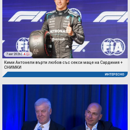
7 авг 2026 |
4
Кими Антонели върти любов със секси маце на Сардиния +
СНИМКИ
ИНТЕРЕСНО