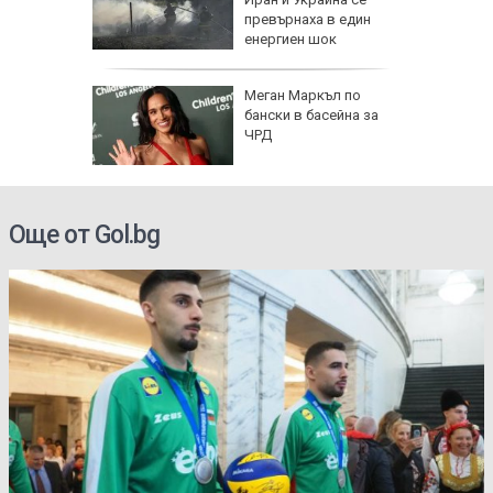
превърнаха в един
енергиен шок
о се
Меган Маркъл по
кво
бански в басейна за
оти
ЧРД
Още от Gol.bg