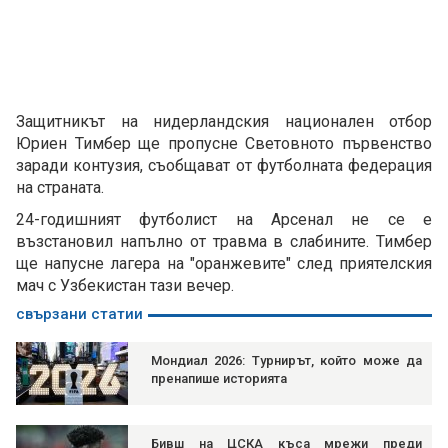
Защитникът на нидерландския национален отбор
Юриен Тимбер ще пропусне Световното първенство
заради контузия, съобщават от футболната федерация
на страната.
24-годишният футболист на Арсенал не се е
възстановил напълно от травма в слабините. Тимбер
ще напусне лагера на "оранжевите" след приятелския
мач с Узбекистан тази вечер.
свързани статии
Мондиал 2026: Турнирът, който може да
пренапише историята
Бивш на ЦСКА къса мрежи преди