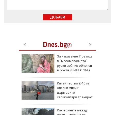
ДОБАВИ
еги: Как
За наказание: Пратиха
в “месомелачката”
да
руски войник облечен
 хората?
в рокля (ВИДЕО 16+)
Китай тества Z-10 за
опасни мисии:
щурмовите
хеликоптери тренират
полети под радара
Как войните между
Иран и Украйна се