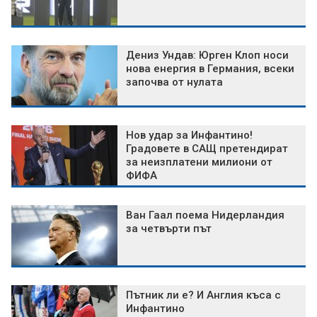
Дениз Ундав: Юрген Клоп носи
нова енергия в Германия, всеки
започва от нулата
Нов удар за Инфантино!
Градовете в САЩ претендират
за неизплатени милиони от
ФИФА
Ван Гаал поема Нидерландия
за четвърти път
Пътник ли е? И Англия къса с
Инфантино