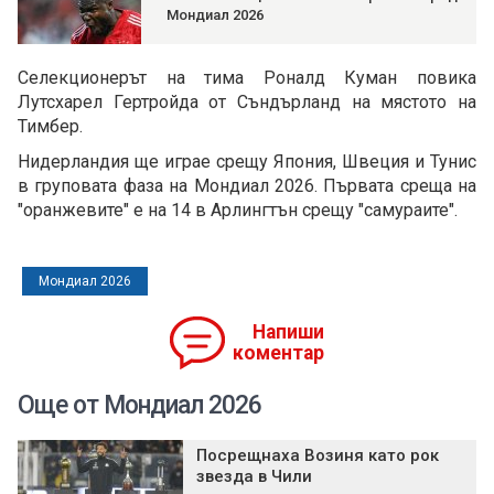
Мондиал 2026
Селекционерът на тима Роналд Куман повика
Лутсхарел Гертрoйда от Съндърланд на мястото на
Тимбер.
Нидерландия ще играе срещу Япония, Швеция и Тунис
в груповата фаза на Мондиал 2026. Първата среща на
"оранжевите" е на 14 в Арлингтън срещу "самураите".
Мондиал 2026
Напиши
коментар
Още от Мондиал 2026
Посрещнаха Возиня като рок
звезда в Чили