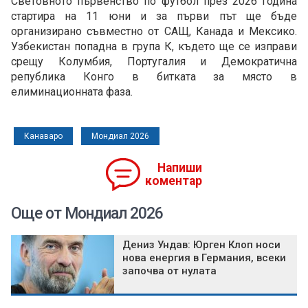
Световното първенство по футбол през 2026 година
стартира на 11 юни и за първи път ще бъде
организирано съвместно от САЩ, Канада и Мексико.
Узбекистан попадна в група К, където ще се изправи
срещу Колумбия, Португалия и Демократична
република Конго в битката за място в
елиминационната фаза.
Канаваро
Мондиал 2026
Напиши
коментар
Още от Мондиал 2026
Дениз Ундав: Юрген Клоп носи
нова енергия в Германия, всеки
започва от нулата