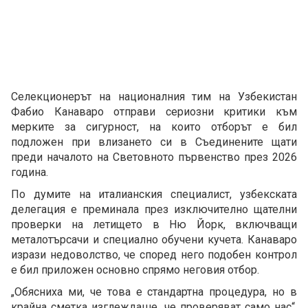
Селекционерът на националния тим на Узбекистан
Фабио Канаваро отправи сериозни критики към
мерките за сигурност, на които отборът е бил
подложен при влизането си в Съединените щати
преди началото на Световното първенство през 2026
година.
По думите на италианския специалист, узбекската
делегация е преминала през изключително щателни
проверки на летището в Ню Йорк, включващи
металотърсачи и специално обучени кучета. Канаваро
изрази недоволство, че според него подобен контрол
е бил приложен основно спрямо неговия отбор.
„Обясниха ми, че това е стандартна процедура, но в
крайна сметка изглеждаше, че проверяват само нас“,