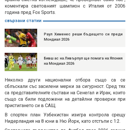
коментира световният шампион с Италия от 2006
година пред Fox Sports.
свързани статии
Раул Хименес реши бъдещето си преди
Мондиал 2026
Бивш ас на Ливърпул ще помага на Япония
на Мондиал 2026
Няколко други национални отбора също са се
сблъскали със засилени мерки за сигурност. Сред тях
са представителните състави на Сенегал и Ирак, които
също са били подложени на детайлни проверки при
пристигането си в САЩ.
В спортен план Узбекистан изигра контрола срещу
Нидерландия на 8 юни в Ню Йорк, като отстъпи с 1:2.