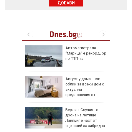
ДОБАВИ
ая в
Автомагистрала
рали сме
“Марица” е рекордьор
 езика
по ПТП-та
 сухото
Август у дома - нов
облик за всеки дом с
ак се
актуални
предложения от
HomeMax
Берлин: Случаят с
!":
дрона на летище
Лайпциг е част от
аяна
сценарий за хибридна
атака