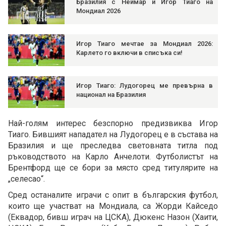
Бразилия с Неймар и Игор Тиаго на
Мондиал 2026
Игор Тиаго мечтае за Мондиал 2026:
Карлето го включи в списъка си!
Игор Тиаго: Лудогорец ме превърна в
национал на Бразилия
Най-голям интерес безспорно предизвиква Игор
Тиаго. Бившият нападател на Лудогорец е в състава на
Бразилия и ще преследва световната титла под
ръководството на Карло Анчелоти. Футболистът на
Брентфорд ще се бори за място сред титулярите на
„селесао“.
Сред останалите играчи с опит в българския футбол,
които ще участват на Мондиала, са Жорди Кайседо
(Еквадор, бивш играч на ЦСКА), Дюкенс Назон (Хаити,