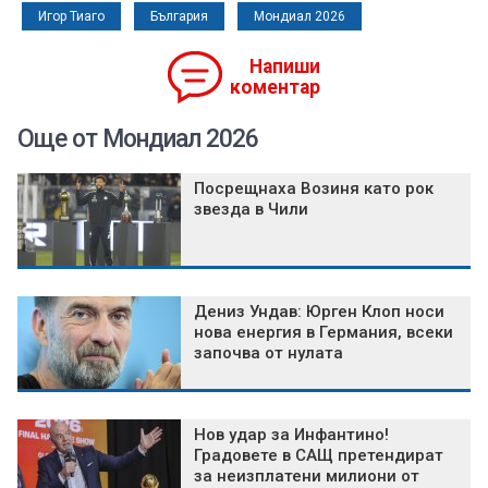
Игор Тиаго
България
Мондиал 2026
Напиши
коментар
Още от Мондиал 2026
Посрещнаха Возиня като рок
звезда в Чили
Дениз Ундав: Юрген Клоп носи
нова енергия в Германия, всеки
започва от нулата
Нов удар за Инфантино!
Градовете в САЩ претендират
за неизплатени милиони от