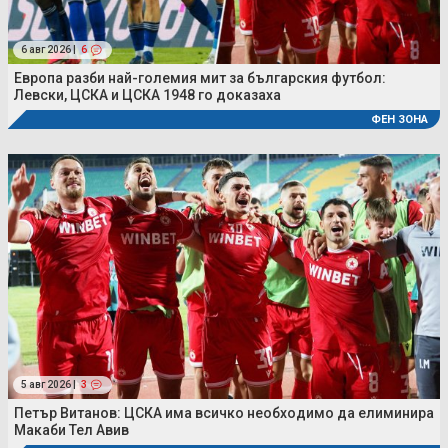
6 авг 2026 |
6
Европа разби най-големия мит за българския футбол:
Левски, ЦСКА и ЦСКА 1948 го доказаха
ФЕН ЗОНА
5 авг 2026 |
3
Петър Витанов: ЦСКА има всичко необходимо да елиминира
Макаби Тел Авив