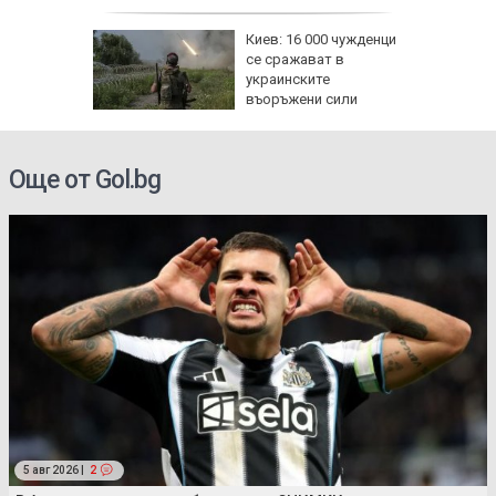
бвинение
Киев: 16 000 чужденци
ректор
се сражават в
украинските
въоръжени сили
Още от Gol.bg
5 авг 2026 |
2