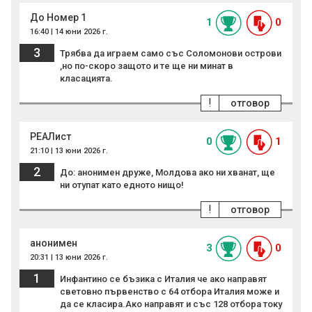
До Номер 1
1
0
16:40 | 14 юни 2026 г.
3
Трябва да играем само със Соломонови острови
,но по-скоро защото и те ще ни минат в
класацията.
!
отговор
РЕАЛист
0
1
21:10 | 13 юни 2026 г.
2
До: анонимен друже, Молдова ако ни хванат, ще
ни отупат като едното нищо!
!
отговор
анонимен
3
0
20:31 | 13 юни 2026 г.
1
Инфантино се бъзика с Италия че ако направят
световно първенство с 64 отбора Италия може и
да се класира.Ако направят и със 128 отбора току