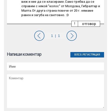
виж и ние да се класираме.Само трябва да се
справим с някой "колос" от Молдова, Гибралтар и
Малта.От друга страна повече от 20 г. нямаме
равен и загуба на световно. :D
!
отговор
Напиши коментар
ВЛЕЗ
|
РЕГИСТРАЦИЯ