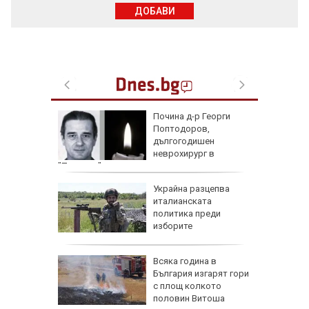
ДОБАВИ
 с
Почина д-р Георги
ия:
Поптодоров,
" поема
дългогодишен
е
неврохирург в
"Пирогов"
и
Украйна разцепва
иция" по
италианската
д
политика преди
со,
изборите
и:
Всяка година в
Банско
България изгарят гори
с площ колкото
прежение
половин Витоша