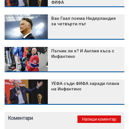
ФИФА
Ван Гаал поема Нидерландия
за четвърти път
Пътник ли е? И Англия къса с
Инфантино
УЕФА съди ФИФА заради плана
на Инфантино
Коментари
Напиши коментар