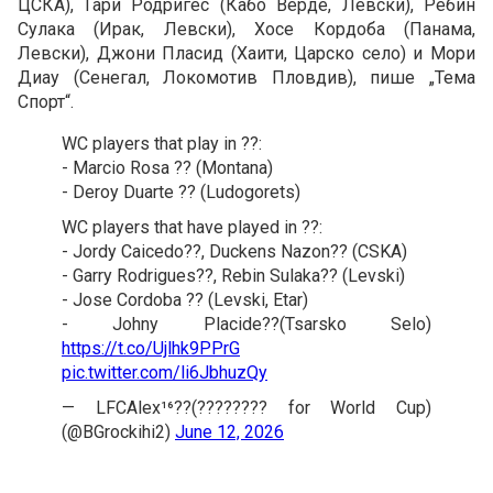
ЦСКА), Гари Родригес (Кабо Верде, Левски), Ребин
Сулака (Ирак, Левски), Хосе Кордоба (Панама,
Левски), Джони Пласид (Хаити, Царско село) и Мори
Диау (Сенегал, Локомотив Пловдив), пише „Тема
Спорт“.
WC players that play in ??:
- Marcio Rosa ?? (Montana)
- Deroy Duarte ?? (Ludogorets)
WC players that have played in ??:
- Jordy Caicedo??, Duckens Nazon?? (CSKA)
- Garry Rodrigues??, Rebin Sulaka?? (Levski)
- Jose Cordoba ?? (Levski, Etar)
- Johny Placide??(Tsarsko Selo)
https://t.co/Ujlhk9PPrG
pic.twitter.com/li6JbhuzQy
— LFCAlex¹⁶??(???????? for World Cup)
(@BGrockihi2)
June 12, 2026