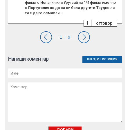
финал с Испания или Уругвай на 1/4 финал именно
с Португалия но да са си били другите.Трудно ли
ти е да го осмислиш
!
отговор
Напиши коментар
ВЛЕЗ
|
РЕГИСТРАЦИЯ