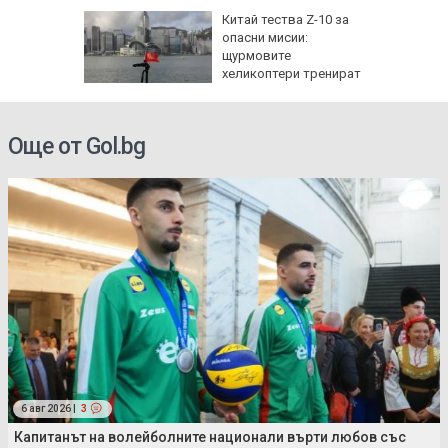
Китай тества Z-10 за
опасни мисии:
щурмовите
хеликоптери тренират
полети под радара
Още от Gol.bg
6 авг 2026 |
3
Капитанът на волейболните национали върти любов със