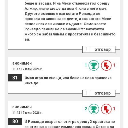
беше в засада. И на Меси отмениха гол срещу
Алжир, иначе щеше да има 4 гола в него мач.
Другото смешно е как когато Роналдо се
провали са виновни съдиите, и как когато Меси
печели пак са виновни съдиите. Само когато
Роналдо печели не са виновни?!? Хахахахха
много се забавлявам с простотията и безсилието
ви.
!
отговор
анонимен
1
1
11:47 | 7 юли 2026 г.
81
Ямал игра ли снощи, или беше на нова прическа
някъде.
!
отговор
анонимен
2
1
11:42 | 7 юли 2026 г.
80
И Роналдо вкара гол от игра срещу Хърватска но
го отмениха заради измислена засада.Остава да