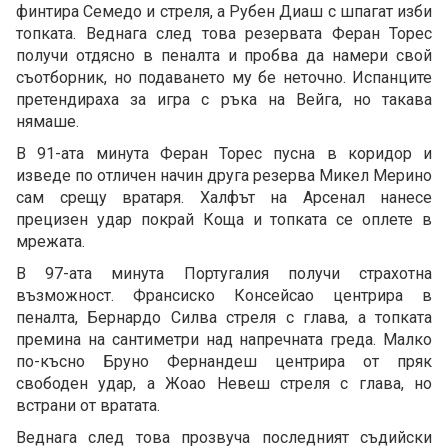
финтира Семедо и стреля, а Рубен Диаш с шпагат изби
топката. Веднага след това резервата Феран Торес
получи отдясно в пеналта и пробва да намери свой
съотборник, но подаването му бе неточно. Испанците
претендираха за игра с ръка на Вейга, но такава
нямаше.
В 91-ата минута Феран Торес пусна в коридор и
изведе по отличен начин друга резерва Микел Мерино
сам срещу вратаря. Халфът на Арсенал нанесе
прецизен удар покрай Коща и топката се оплете в
мрежата.
В 97-ата минута Португалия получи страхотна
възможност. Франсиско Консейсао центрира в
пеналта, Бернардо Силва стреля с глава, а топката
премина на сантиметри над напречната греда. Малко
по-късно Бруно Фернандеш центрира от пряк
свободен удар, а Жоао Невеш стреля с глава, но
встрани от вратата.
Веднага след това прозвуча последният съдийски