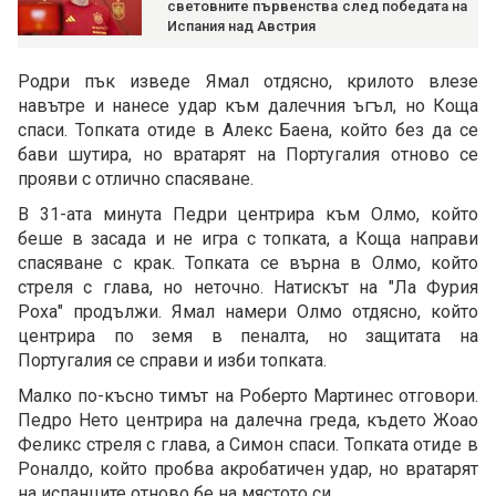
световните първенства след победата на
Испания над Австрия
Родри пък изведе Ямал отдясно, крилото влезе
навътре и нанесе удар към далечния ъгъл, но Коща
спаси. Топката отиде в Алекс Баена, който без да се
бави шутира, но вратарят на Португалия отново се
прояви с отлично спасяване.
В 31-ата минута Педри центрира към Олмо, който
беше в засада и не игра с топката, а Коща направи
спасяване с крак. Топката се върна в Олмо, който
стреля с глава, но неточно. Натискът на "Ла Фурия
Роха" продължи. Ямал намери Олмо отдясно, който
центрира по земя в пеналта, но защитата на
Португалия се справи и изби топката.
Малко по-късно тимът на Роберто Мартинес отговори.
Педро Нето центрира на далечна греда, където Жоао
Феликс стреля с глава, а Симон спаси. Топката отиде в
Роналдо, който пробва акробатичен удар, но вратарят
на испанците отново бе на мястото си.