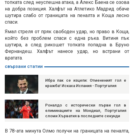
топката след неуспешна атака, а Алекс Баена се озова
на добра позиция. Халфът на Атлетико Мадрид обаче
шутира слабо от границата на пеналта и Коща лесно
спаси.
Ямал стреля от пряк свободен удар, но право в Коща,
който без проблем спаси с една ръка. Витиня пък
шутира, а след рикошет топката попадна в Бруно
Фернандеш. Халфът нанесе удар, но встрани от
вратата.
свързани статии
Ибра пак се изцепи: Отмененият гол е
кражба! Искаха Испания - Португалия
Роналдо с исторически първи гол в
елиминациите на Мондиал, Португалия
сломи Хърватия в последните секунди
В 78-ата минута Олмо получи на границата на пеналта,