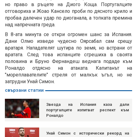
но право в ръцете на Диого Коща. Португалците
отговориха и Жоао Кансело проби по дясното крило и
пробва далечен удар по диоганала, а топката премина
над напречната греда.
В 8-ата минута се откри огромен шанс за Испания.
Дани Олмо изведе чудесно Оярсабал сам срещу
вратаря. Нападателят шутира по земя, но встрани от
вратата. След това испанците сгрешиха в своята
половина и Бруно Фернандеш веднага подаде към
Роналдо отдясно на атаката. Капитанът на
"мореплавателите" стреля от малкък ъгъл, но не
затрудни Унай Симон.
свързани статии
Звезда на Испания каза дали
португалците изпитват респект към
Роналдо
Унай Симон с исторически рекорд на