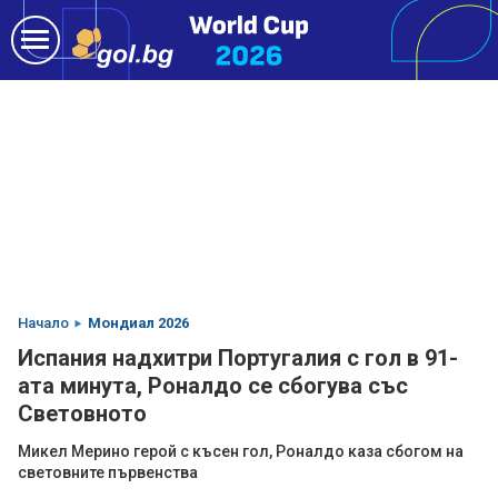
Начало
Мондиал 2026
Испания надхитри Португалия с гол в 91-
ата минута, Роналдо се сбогува със
Световното
Микел Мерино герой с късен гол, Роналдо каза сбогом на
световните първенства