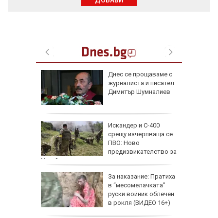
ДОБАВИ
 август
Днес се прощаваме с
журналиста и писател
и важни
Димитър Шумналиев
одиите
збра
Искандер и С-400
I
срещу изчерпваща се
ПВО: Ново
предизвикателство за
Украйна
еги: Как
За наказание: Пратиха
в “месомелачката”
да
руски войник облечен
 хората?
в рокля (ВИДЕО 16+)