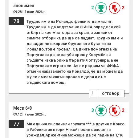
анонимен
2
2
09:28 | 7 юли 2026 г.
78
Трудно им е на Роналдо фенките да мислят.
Трудно им е да видят че не ФИФА определя кой
отблр на кое място да завърши, а зависи от
самите отбори къде ще се паднат. Трудно им е и
да видят че въпреки бруталните бутания на
Роналдо, той е провал. Съдиите помогнаха на
Португалия да не загуби срещу Колумбия и
съдиите изхвърлиха Хърватия от турнира, а не
Португалия с играта си. Аз се радвам че ФИФА
отмени наказанието на Роналдо, че да можем да
му се смеем какъв провал е дори и със
съдийската помощ.
!
отговор
Меси 6/8
3
2
09:12 | 7 юли 2026 г.
77
Ми единия си спечели групата ***,а другия с Конго
и Узбекистан втори.Някой после виновен и
уреждал.Аржентина можеше да се падне на 1/16