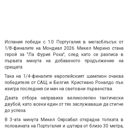
Испания победи с 1:0 Португалия в мегасблъсък от
1/8-финалите на Мондиал 2026. Микел Мерино стана
герой за "Ла Фурия Роха", след като се разписа в
първата минута на добавеното продължение на
срещата.
Така на 1/4-финалите европейският шампион очаква
победителя от САЩ и Белгия. Кристиано Роналдо пък
изигра последния си мач на световни първенства.
Двата отбора направиха великолепен тактически
двубой, като всеки един от тях заслужаваше да стигне
до успеха.
В 3-ата минута Микел Оярсабал открадна топката в
половината на Португалия и шутира от близо 30 метра,