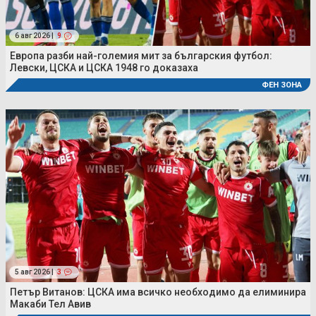
6 авг 2026 |
9
Европа разби най-големия мит за българския футбол:
Левски, ЦСКА и ЦСКА 1948 го доказаха
ФЕН ЗОНА
5 авг 2026 |
3
Петър Витанов: ЦСКА има всичко необходимо да елиминира
Макаби Тел Авив