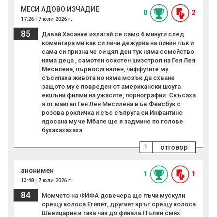
МЕСИ АДОВО ИЗЧАДИЕ
0
2
17:26 | 7 юли 2026 г.
85
Давай Хасанке излагай се само 6 минути след
коментара ми как си личи дежурна на линия пък и
сама си призна че си цял ден тук няма семейство
няма деца , самотен оскотен шизотрол на Гея Лея
Месилена, първосигнален, чиффутите му
съсипаха живота но няма мозък да схване
защото му е повреден от американски шоута
екшъни филми на ужасите, порнографии. Скъсаха
я от майтап Гея Лея Месилена във Фейсбук с
розова рокличка и със съпруга си Инфантино
ядосана му че Мбапе ще я задмине по голове
бухахахахаха
!
отговор
анонимен
1
1
13:48 | 7 юли 2026 г.
84
Момчето на ФИФА довечера ще пъчи мускули
срещу колоса Египет, другият кръг срещу колоса
Швейцария и така чак до финала.Пълен смях.