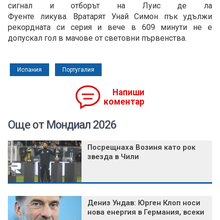
сигнал и отборът на Луис де ла
Фуенте ликува. Вратарят Унай Симон пък удължи
рекордната си серия и вече в 609 минути не е
допускал гол в мачове от световни първенства.
Испания
Португалия
Напиши
коментар
Още от Мондиал 2026
Посрещнаха Возиня като рок
звезда в Чили
Дениз Ундав: Юрген Клоп носи
нова енергия в Германия, всеки