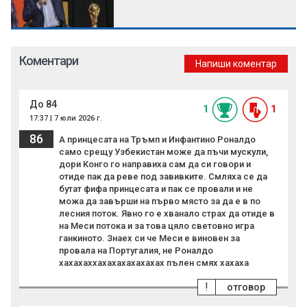
Коментари
Напиши коментар
До 84
1
1
17:37 | 7 юли 2026 г.
86
А принцесата на Тръмп и Инфантино Роналдо
само срещу Узбекистан може да пъчи мускули,
дори Конго го направиха сам да си говори и
отиде пак да реве под завивките. Смляха се да
бутат фифа принцесата и пак се провали и не
можа да завърши на първо място за да е в по
лесния поток. Явно го е хванало страх да отиде в
на Меси потока и за това цяло световно игра
ганкиното. Знаех си че Меси е виновен за
провала на Португалия, не Роналдо
хахахаххахахахахахахах пълен смях хахаха
!
отговор