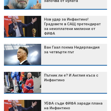
започва от нулата
Нов удар за Инфантино!
Градовете в САЩ претендират
за неизплатени милиони от
ФИФА
Ван Гаал поема Нидерландия
за четвърти път
Пътник ли е? И Англия къса с
Инфантино
УЕФА съди ФИФА заради плана
на Инфантино