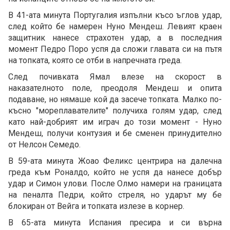
В 41-ата минута Португалия изпълни късо ъглов удар,
след който бе намерен Нуно Мендеш. Левият краен
защитник нанесе страхотен удар, а в последния
момент Педро Поро успя да сложи главата си на пътя
на топката, която се отби в напречната греда.
След почивката Ямал влезе на скорост в
наказателното поле, преодоля Мендеш и опита
подаване, но нямаше кой да засече топката. Малко по-
късно "мореплавателите" получиха голям удар, след
като най-добрият им играч до този момент - Нуно
Мендеш, получи контузия и бе сменен принудително
от Нелсон Семедо.
В 59-ата минута Жоао Феликс центрира на далечна
греда към Роналдо, който не успя да нанесе добър
удар и Симон улови. После Олмо намери на границата
на пеналта Педри, който стреля, но ударът му бе
блокиран от Вейга и топката излезе в корнер.
В 65-ата минута Испания пресира и си върна