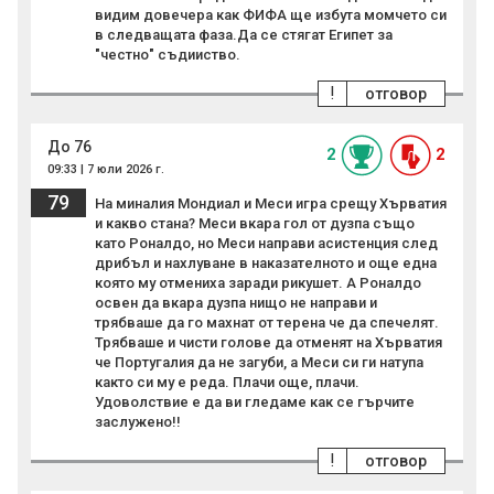
видим довечера как ФИФА ще избута момчето си
в следващата фаза.Да се стягат Египет за
"честно" съдииство.
!
отговор
До 76
2
2
09:33 | 7 юли 2026 г.
79
На миналия Мондиал и Меси игра срещу Хърватия
и какво стана? Меси вкара гол от дузпа също
като Роналдо, но Меси направи асистенция след
дрибъл и нахлуване в наказателното и още една
която му отмениха заради рикушет. А Роналдо
освен да вкара дузпа нищо не направи и
трябваше да го махнат от терена че да спечелят.
Трябваше и чисти голове да отменят на Хърватия
че Португалия да не загуби, а Меси си ги натупа
както си му е реда. Плачи още, плачи.
Удоволствие е да ви гледаме как се гърчите
заслужено!!
!
отговор