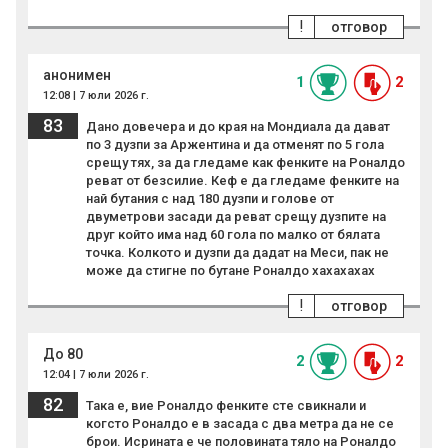
!
отговор
анонимен
1
2
12:08 | 7 юли 2026 г.
83
Дано довечера и до края на Мондиала да дават
по 3 дузпи за Аржентина и да отменят по 5 гола
срещу тях, за да гледаме как фенките на Роналдо
реват от безсилие. Кеф е да гледаме фенките на
най бутания с над 180 дузпи и голове от
двуметрови засади да реват срещу дузпите на
друг който има над 60 гола по малко от бялата
точка. Колкото и дузпи да дадат на Меси, пак не
може да стигне по бутане Роналдо хахахахах
!
отговор
До 80
2
2
12:04 | 7 юли 2026 г.
82
Така е, вие Роналдо фенките сте свикнали и
когсто Роналдо е в засада с два метра да не се
брои. Исрината е че половината тяло на Роналдо